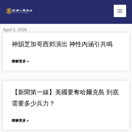
Skip
to
content
April 5, 2026
Page
Page
Page
Page
Page
神韻芝加哥西郊演出 神性內涵引共鳴
瞭解更多 »
【新聞第一線】美國要奪哈爾克島 到底
需要多少兵力？
瞭解更多 »