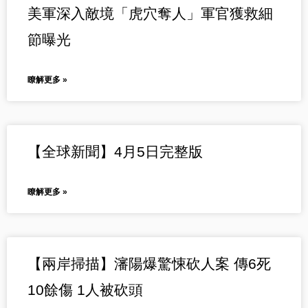
美軍深入敵境「虎穴奪人」軍官獲救細
節曝光
瞭解更多 »
【全球新聞】4月5日完整版
瞭解更多 »
【兩岸掃描】瀋陽爆驚悚砍人案 傳6死
10餘傷 1人被砍頭