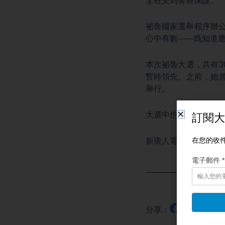
全程受到警察保護。
祕魯國家選舉程序辦
心中有數——既知道
本次祕魯大選，共有3
暫時領先。之前，她
舉行。
大選中也將選出新一
新唐人電視臺記者曾
分享：