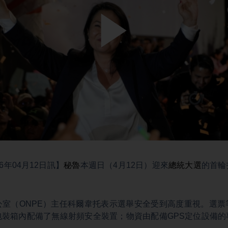
Play
Video
6年04月12日訊】
秘魯
本週日（4月12日）迎來
總統大選
的首輪
。
公室（ONPE）主任科爾韋托表示選舉安全受到高度重視。選票
包裝箱內配備了無線射頻安全裝置；物資由配備GPS定位設備的