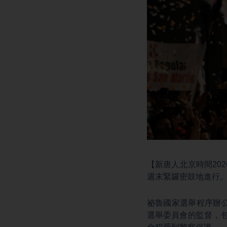
【新唐人北京時間202
週末緊鑼密鼓地進行
祕魯國家選舉程序辦
選舉委員會的監督，