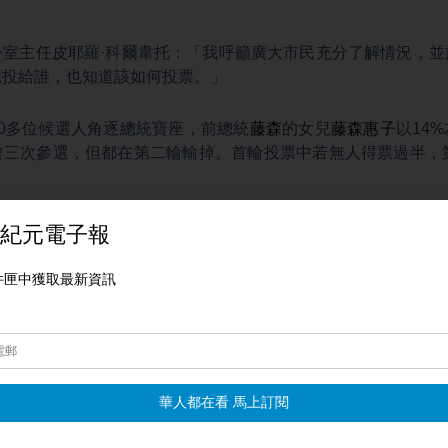
公室主任皮耶羅·科爾韋托：「我呼籲廣大市民充分了解情況，並
應投給誰，也知道該如何投票。」
0多位候選人角逐總統寶座，前總統
藤森
的女兒
藤森惠子
以14
曾三次參選，但都在第二輪輸掉。首輪投票中若無人得票過半，第
屆
國會議員
。
聞仙、趙子霆報導