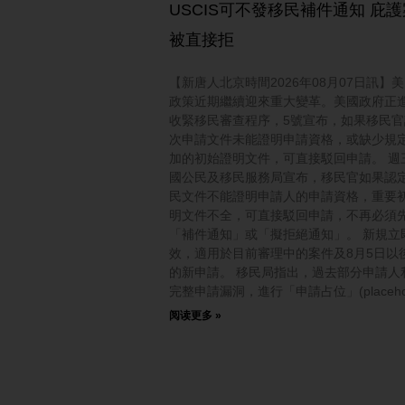
USCIS可不發移民補件通知 庇
被直接拒
【新唐人北京時間2026年08月07日訊】
政策近期繼續迎來重大變革。美國政府正
收緊移民審查程序，5號宣布，如果移民官
次申請文件未能證明申請資格，或缺少規
加的初始證明文件，可直接駁回申請。 週
國公民及移民服務局宣布，移民官如果認
民文件不能證明申請人的申請資格，重要
明文件不全，可直接駁回申請，不再必須
「補件通知」或「擬拒絕通知」。 新規立
效，適用於目前審理中的案件及8月5日以
的新申請。 移民局指出，過去部分申請人
完整申請漏洞，進行「申請占位」(placehol
阅读更多 »