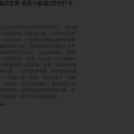
童話世界 美西小鎮成Z世代打卡
人北京時間2026年08月07日訊】一提到旅
中最美好的山間度假小鎮，人們會立刻想
。但近年來，一座藏在科羅拉多州聖胡安
處的山城小鎮，憑藉其夢幻山景和人文特
漸在年輕人中走紅。這就是被稱為「美國
」的奧雷鎮。 奧雷（Ouray）位於海拔約
0多米的聖胡安山脈腹地，緊鄰「翁科帕格雷
林公園」。 四周群峰環抱，瀑布從峽谷間
下，景觀壯麗。因為，奧雷才有了「美國
」的美譽。 除了自然風光，奧雷鎮的人文
很有特色。這裡過去曾是座採礦小鎮，鎮
今保留著大量19世紀末的建築。
 »