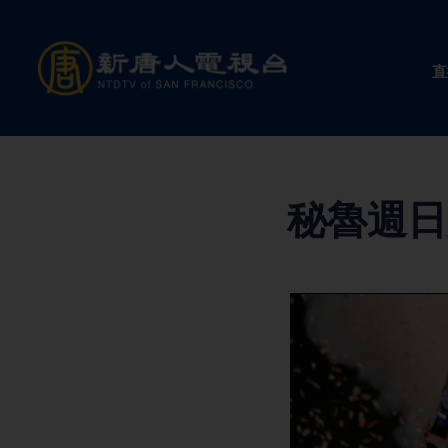
Skip
to
直
content
秘魯週日