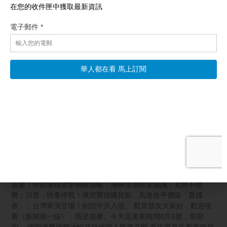
相關文章
【新聞第一線】開戰！胡塞襲沙特平民 海峽協議不
收費！
【新唐人北京時間2026年08月07日訊】今日焦點：沙特南部平民
遇襲！伊朗連續攻擊兩艘油輪；海峽達成框架協議，竟然不收
費；川普：快要停戰！俄突襲德國貨船、烏急推平價版「愛國
者」；台灣軍演登場！劍指中共入侵。 觀眾朋友大家好，歡迎收
看《新聞第一線》，我是懿馨。今天是美東時間8月6號，星期