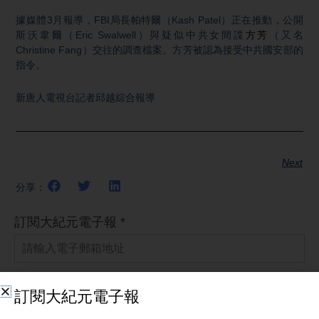
據媒體3月報導，FBI局長帕特爾（Kash Patel）正在推動，公開
斯沃韋爾（Eric Swalwell）與疑似中共女間諜
方芳
（又名
Christine Fang）交往的調查檔案。方芳被認為接受中共國安部的
指令。
新唐人電視台記者邱越綜合報導
Next
分享：