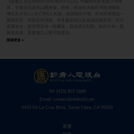
【新唐人北京時間2026年08月07日訊】中國陝西多地連日強降
雨，引發泥石流和山體滑坡。稍早，商洛柞水縣和渭南潼關縣，
傳出至少有1人死亡和3人失聯，具體情況不明。柞水約有將近一
萬個災民。而鎮安和漢陰，有多處道路以及基礎設施受損，部分
房屋進水。西安周至有一段國道，因為塌方封閉。由於中共一貫
掩蓋真相，真實傷亡人數可能更高。
阅读更多 »
Tel:
(415) 857-1688
Email:
contact@ntdtvsf.com
2433 De La Cruz Blvd., Santa Clara, CA 95050
直播