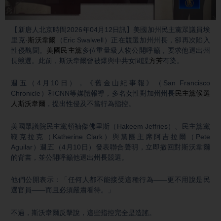
Video
【新唐人北京時間2026年04月12日訊】美國加州民主黨眾議員埃
里克·
斯沃韋爾
（Eric Swalwell）正在競選加州州長，卻再次陷入
性侵醜聞。
美國民主黨
多位重量級人物公開呼籲，要求他退出州
長競選。此前，斯沃韋爾曾被爆與中共女間諜
方芳
有染。
週五（4月10日），《舊金山紀事報》（San Francisco
Chronicle）和CNN等媒體報導，多名女性對加州州長
民主黨候選
人
斯沃韋爾
，提出性侵及不當行為指控。
美國眾議院民主黨領袖傑佛里斯（Hakeem Jeffries）、民主黨黨
鞭克拉克（Katherine Clark）與黨團主席阿吉拉爾（Pete
Aguilar）週五（4月10日）發表聯合聲明，立即撤回對斯沃韋爾
的背書，並公開呼籲他退出州長競選。
他們公開表示：「任何人都不能接受這種行為——更不用說是民
選官員——而且必須嚴肅看待。」
不過，斯沃韋爾反擊說，這些指控完全是造謠。