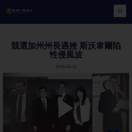
Skip
to
content
競選加州州長遇挫 斯沃韋爾陷
性侵風波
2026-04-11
Play