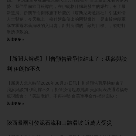
四。 伊朗連擊兩艘油輪武裝代理人報復在即 首先還是先看美伊局
勢，我們早前節目報導的，在伊朗格什姆島發生的爆炸，有了最
新進展。伊朗革命衛隊旗下所屬的《塔斯尼姆通訊社》引述知情
人士聲稱，今天晚上，格什姆島傳出的兩聲爆炸，是由於伊朗軍
隊在霍爾木茲海峽的入口處，針對所謂的「敵對目標」，發動打
擊所導致的。
阅读更多 »
【新聞大解碼】川普預告戰爭快結束了：我參與談
判 伊朗撐不久
【新唐人北京時間2026年08月07日訊】川普預告戰爭快結束了：
我參與談判 伊朗撐不久；拒答疫情起源質詢 美參院表決通過福奇
藐視國會；「美語老師」不再神秘 台美軍事合作揭開面紗；
阅读更多 »
陝西暴雨引發泥石流和山體滑坡 近萬人受災