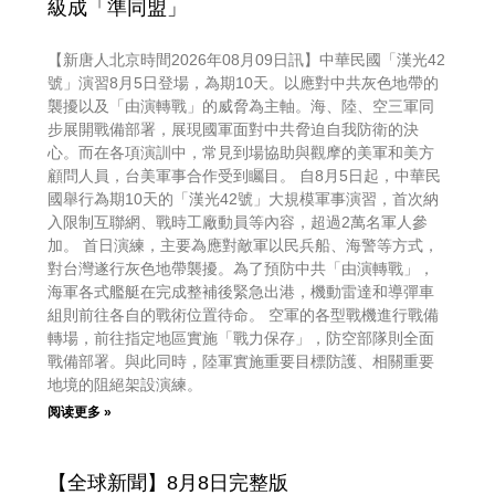
級成「準同盟」
【新唐人北京時間2026年08月09日訊】中華民國「漢光42
號」演習8月5日登場，為期10天。以應對中共灰色地帶的
襲擾以及「由演轉戰」的威脅為主軸。海、陸、空三軍同
步展開戰備部署，展現國軍面對中共脅迫自我防衛的決
心。而在各項演訓中，常見到場協助與觀摩的美軍和美方
顧問人員，台美軍事合作受到矚目。 自8月5日起，中華民
國舉行為期10天的「漢光42號」大規模軍事演習，首次納
入限制互聯網、戰時工廠動員等內容，超過2萬名軍人參
加。 首日演練，主要為應對敵軍以民兵船、海警等方式，
對台灣遂行灰色地帶襲擾。為了預防中共「由演轉戰」，
海軍各式艦艇在完成整補後緊急出港，機動雷達和導彈車
組則前往各自的戰術位置待命。 空軍的各型戰機進行戰備
轉場，前往指定地區實施「戰力保存」，防空部隊則全面
戰備部署。與此同時，陸軍實施重要目標防護、相關重要
地境的阻絕架設演練。
阅读更多 »
【全球新聞】8月8日完整版