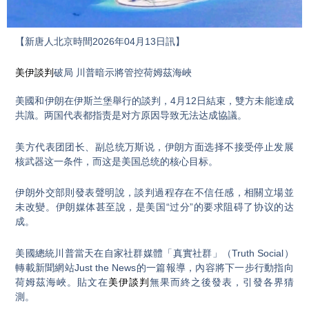
Video
【新唐人北京時間2026年04月13日訊】
美伊談判
破局 川普暗示將管控荷姆茲海峽
美國和伊朗在伊斯兰堡舉行的談判，4月12日結束，雙方未能達成
共識。两国代表都指责是对方原因导致无法达成協議。
美方代表团团长、副总统万斯说，伊朗方面选择不接受停止发展
核武器这一条件，而这是美国总统的核心目标。
伊朗外交部則發表聲明說，談判過程存在不信任感，相關立場並
未改變。伊朗媒体甚至說，是美国“过分”的要求阻碍了协议的达
成。
美國總統川普當天在自家社群媒體「真實社群」（Truth Social）
轉載新聞網站Just the News的一篇報導，內容將下一步行動指向
荷姆茲海峽。貼文在
美伊談判
無果而終之後發表，引發各界猜
測。