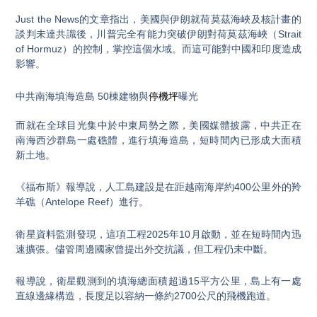
Just the News的文章指出，美國與伊朗就荷莫茲海峽及核計畫的
談判未達共識後，川普完全有能力突破伊朗對荷莫茲海峽（Strait
of Hormuz）的控制，掌控這個水域。而這可能對中國和印度造成
影響。
中共南海填海造島 50棟建物與
停機坪
曝光
而就在全球目光集中於中東局勢之際，美國媒體披露，中共正在
南海西沙群島一處礁體，進行填海造島，短時間內已形成大面積
新土地。
《福布斯》報導說，人工島建設是在距越南海岸約400公里外的羚
羊礁（Antelope Reef）進行。
衛星資料監測發現，這項工程2025年10月啟動，並在短時間內迅
速擴張。儘管周邊國家曾提出外交抗議，但工程仍未中斷。
報導說，衛星觀測到的填海總面積超過15平方公里，島上有一處
直線邊緣構造，長度足以容納一條約2700公尺的飛機跑道。