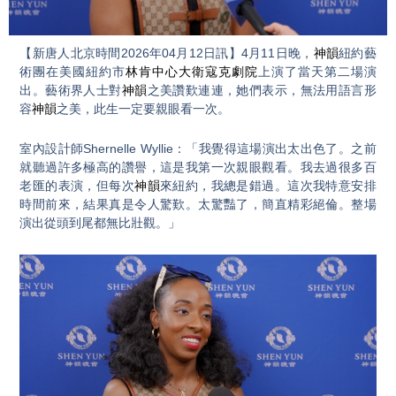
Video
【新唐人北京時間2026年04月12日訊】4月11日晚，
神韻
紐約藝
術團在美國紐約市
林肯中心大衛寇克劇院
上演了當天第二場演
出。藝術界人士對
神韻
之美讚歎連連，她們表示，無法用語言形
容
神韻
之美，此生一定要親眼看一次。
室內設計師Shernelle Wyllie：「我覺得這場演出太出色了。之前
就聽過許多極高的讚譽，這是我第一次親眼觀看。我去過很多百
老匯的表演，但每次
神韻
來紐約，我總是錯過。這次我特意安排
時間前來，結果真是令人驚歎。太驚豔了，簡直精彩絕倫。整場
演出從頭到尾都無比壯觀。」