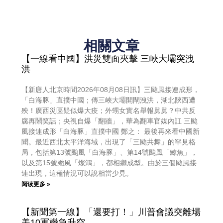
相關文章
【一線看中國】洪災雙面夾擊 三峽大壩突洩
洪
【新唐人北京時間2026年08月08日訊】三颱風接連成形，
「白海豚」直撲中國；傳三峽大壩開閘洩洪，湖北陝西遭
殃！廣西災區疑似爆大疫；外甥女實名舉報舅舅？中共反
腐再鬧笑話；央視自爆「翻牆」，華為翻車官媒內訌 三颱
風接連成形「白海豚」直撲中國 鄭之： 最後再來看中國新
聞。最近西北太平洋海域，出現了「三颱共舞」的罕見格
局，包括第13號颱風「白海豚」、第14號颱風「鯨魚」，
以及第15號颱風「燦鴻」，都相繼成型。由於三個颱風接
連出現，這種情況可以說相當少見。
阅读更多 »
【新聞第一線】「還要打！」川普會議突離場
美10軍機急升空