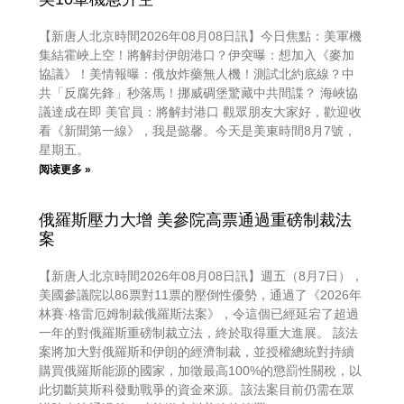
【新唐人北京時間2026年08月08日訊】今日焦點：美軍機
集結霍峽上空！將解封伊朗港口？伊突曝：想加入《麥加
協議》！美情報曝：俄放炸藥無人機！測試北約底線？中
共「反腐先鋒」秒落馬！挪威碉堡驚藏中共間諜？ 海峽協
議達成在即 美官員：將解封港口 觀眾朋友大家好，歡迎收
看《新聞第一線》，我是懿馨。今天是美東時間8月7號，
星期五。
阅读更多 »
俄羅斯壓力大增 美參院高票通過重磅制裁法
案
【新唐人北京時間2026年08月08日訊】週五（8月7日），
美國參議院以86票對11票的壓倒性優勢，通過了《2026年
林賽·格雷厄姆制裁俄羅斯法案》，令這個已經延宕了超過
一年的對俄羅斯重磅制裁立法，終於取得重大進展。 該法
案將加大對俄羅斯和伊朗的經濟制裁，並授權總統對持續
購買俄羅斯能源的國家，加徵最高100%的懲罰性關稅，以
此切斷莫斯科發動戰爭的資金來源。該法案目前仍需在眾