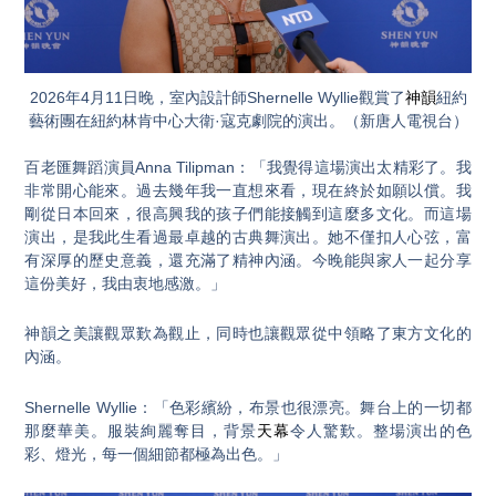
2026年4月11日晚，室內設計師Shernelle Wyllie觀賞了
神韻
紐約
藝術團在紐約林肯中心大衛·寇克劇院的演出。（新唐人電視台）
百老匯舞蹈演員Anna Tilipman：「我覺得這場演出太精彩了。我
非常開心能來。過去幾年我一直想來看，現在終於如願以償。我
剛從日本回來，很高興我的孩子們能接觸到這麼多文化。而這場
演出，是我此生看過最卓越的古典舞演出。她不僅扣人心弦，富
有深厚的歷史意義，還充滿了精神內涵。今晚能與家人一起分享
這份美好，我由衷地感激。」
神韻之美讓觀眾歎為觀止，同時也讓觀眾從中領略了東方文化的
內涵。
Shernelle Wyllie：「色彩繽紛，布景也很漂亮。舞台上的一切都
那麼華美。服裝絢麗奪目，背景
天幕
令人驚歎。整場演出的色
彩、燈光，每一個細節都極為出色。」