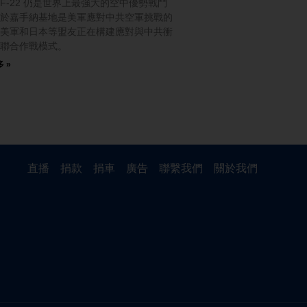
F-22 仍是世界上最強大的空中優勢戰鬥
於嘉手納基地是美軍應對中共空軍挑戰的
美軍和日本等盟友正在構建應對與中共衝
聯合作戰模式。
 »
直播
捐款
捐車
廣告
聯繫我們
關於我們