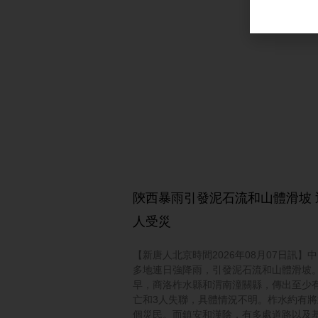
陝西暴雨引發泥石流和山體滑坡 
人受災
【新唐人北京時間2026年08月07日訊】
多地連日強降雨，引發泥石流和山體滑坡
早，商洛柞水縣和渭南潼關縣，傳出至少有
亡和3人失聯，具體情況不明。柞水約有將
個災民。而鎮安和漢陰，有多處道路以及