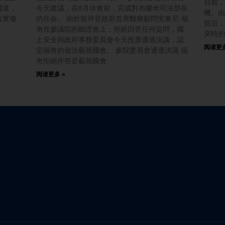
目前，
國道，
今天建議，在8月休會前，完成對布蘭奇司法部長
機。由
真實傷
的任命。 由於前拜登政府首席醫療顧問安東尼·福
前沿，
奇在參議院的聽證會上，拒絕回答任何提問，國
突時的
土安全與政府事務委員會今天投票通過決議，認
阅读更多
定福奇的做法藐視國會。 參院委員會通過決議 福
奇拒絕作答是藐視國會
阅读更多 »