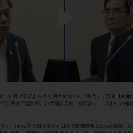
Play
Video
26年04月14日訊】中共利用大量海上的「民兵」，
演習封鎖海
數百公里的巨型陣列。
台灣國安局長
「蔡明彥」，13日在立法
彥：「(中共)它大概在沿海的11個省市都有海上民兵的編制，