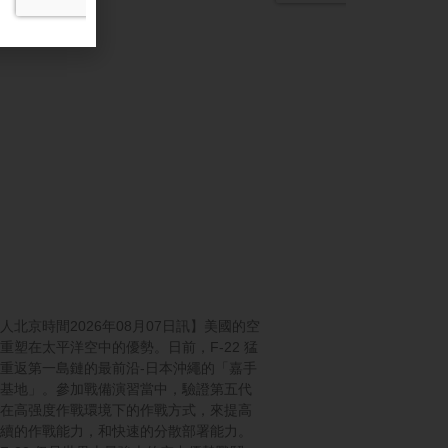
人北京時間2026年08月07日訊】美國的空
重塑在太平洋空中的優勢。日前，F-22 猛
重返第一島鏈的最前沿-日本沖繩的「嘉手
基地」。參加戰備演習當中，驗證第五代
在高强度作戰環境下的作戰方式，來提高
續的作戰能力，和快速的分散部署能力。