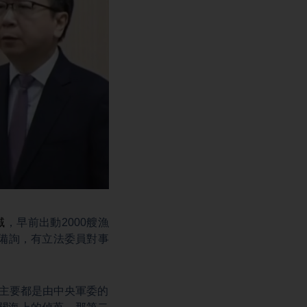
域
，早前出動2000艘漁
院備詢，有立法委員對事
那主要都是由中央軍委的