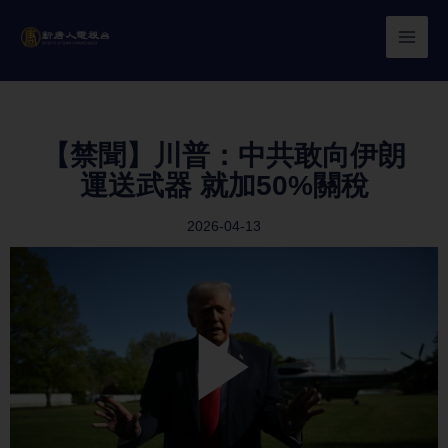
Skip
to
content
【禁聞】川普：中共敢向伊朗
運送武器 就加50%關稅
2026-04-13
Play