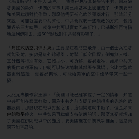
《馬克時空》主持人 馬克：「我覺得應該算是警告中共。因為隨
著美國的轟炸，伊朗的軍事工業已經基本上被摧毀了，伊朗要想
和美國繼續對抗作戰，那麼他需要補充武器彈藥才行，那這部分
來說，可能就需要中共幫忙。中共會採取一些隱蔽的方式，包括
通過第三方轉手。就像中共可以賣給巴基斯坦，巴基斯坦再悄悄
地運到伊朗去。這50%關稅對中共就有影響了。」
「
肩扛式防空飛彈系統
」主要是短程防空飛彈，由一個士兵扛著
就能發射。多數是紅外線導引，射擊「低空目標」例如無人機、
直升機等特別有效。它體型小、可拆解、容易走私。如果中共真
的提供這種軍備，伊朗可以快速地將其部署在戰場，它比大型武
器更難追蹤、更容易擴散，可能給美軍的空中優勢帶來一些干
擾。
大紀元專欄作家王赫：「美國可能已經掌握了一定的情報，知道
中共可能在蠢蠢欲動，因為中共之前支援了伊朗很多的先進的武
器設備，那麼現在戰爭打起之後，這個渠道就中斷了。但是如果
伊朗戰爭
停火，中共如果再繼續支持伊朗的話，那麼無疑就增加
了美國在伊朗戰爭中的難度，要美國拖在伊朗戰爭裡面，這是美
國不能容忍的。」