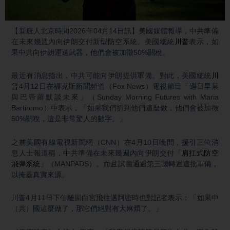
Video
【新唐人北京時間2026年04月14日訊】美國媒體報導，中共準備
在未來幾週內向伊朗交付新型防空系統。美國總統
川普
表示，如
果中共向伊朗運送武器，他們會被加徵50%關稅。
最近有消息指出，中共可能向伊朗提供軍備。對此，美國總統
川
普
4月12日在福克斯新聞頻道（Fox News）電視節目「週日早晨
與巴帝羅默談未來」（Sunday Morning Futures with Maria
Bartiromo）中表示，「如果我們抓到他們這麼做，他們會被加徵
50%關稅，這是非常驚人的數字。」
之前美國有線電視新聞網（CNN）在4月10日晚間，援引三位消
息人士報道稱，中共準備在未來幾週內向伊朗交付「
肩扛式防空
飛彈系統
」（MANPADS）。而且試圖通過第三國轉運這批軍備，
以掩蓋真實來源。
川普4月11日下午離開白宮飛往邁阿密時也對記者表示：「如果中
（共）國這麼做了，那它們絕對有大麻煩了。」