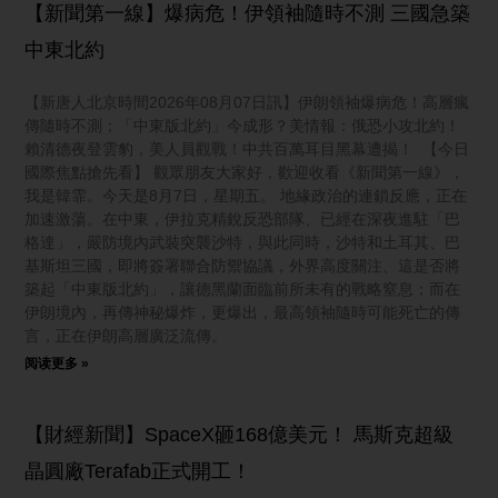
【新聞第一線】爆病危！伊領袖隨時不測 三國急築
中東北約
【新唐人北京時間2026年08月07日訊】伊朗領袖爆病危！高層瘋
傳隨時不測；「中東版北約」今成形？美情報：俄恐小攻北約！
賴清德夜登雲豹，美人員觀戰！中共百萬耳目黑幕遭揭！ 【今日
國際焦點搶先看】 觀眾朋友大家好，歡迎收看《新聞第一線》，
我是韓霏。今天是8月7日，星期五。 地緣政治的連鎖反應，正在
加速激蕩。在中東，伊拉克精銳反恐部隊、已經在深夜進駐「巴
格達」，嚴防境內武裝突襲沙特，與此同時，沙特和土耳其、巴
基斯坦三國，即將簽署聯合防禦協議，外界高度關注、這是否將
築起「中東版北約」，讓德黑蘭面臨前所未有的戰略窒息；而在
伊朗境內，再傳神秘爆炸，更爆出，最高領袖隨時可能死亡的傳
言，正在伊朗高層廣泛流傳。
阅读更多 »
【財經新聞】SpaceX砸168億美元！ 馬斯克超級
晶圓廠Terafab正式開工！