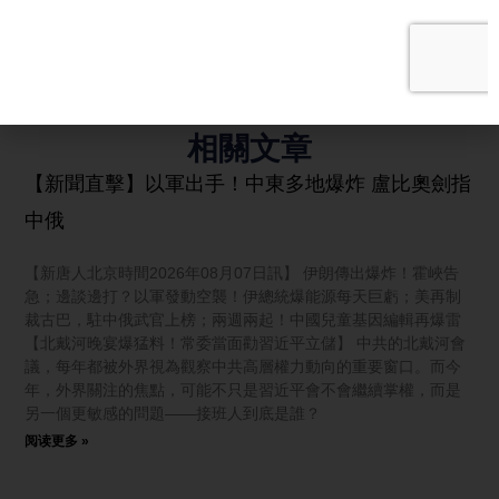
相關文章
【新聞直擊】以軍出手！中東多地爆炸 盧比奧劍指
中俄
【新唐人北京時間2026年08月07日訊】 伊朗傳出爆炸！霍峽告
急；邊談邊打？以軍發動空襲！伊總統爆能源每天巨虧；美再制
裁古巴，駐中俄武官上榜；兩週兩起！中國兒童基因編輯再爆雷
【北戴河晚宴爆猛料！常委當面勸習近平立儲】 中共的北戴河會
議，每年都被外界視為觀察中共高層權力動向的重要窗口。而今
年，外界關注的焦點，可能不只是習近平會不會繼續掌權，而是
另一個更敏感的問題——接班人到底是誰？
阅读更多 »