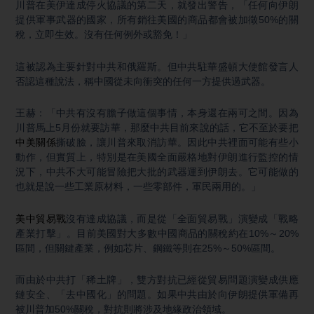
川普在美伊達成停火協議的第二天，就發出警告，「任何向伊朗
提供軍事武器的國家，所有銷往美國的商品都會被加徵50%的關
稅，立即生效。沒有任何例外或豁免！」
這被認為主要針對中共和俄羅斯。但中共駐華盛頓大使館發言人
否認這種說法，稱中國從未向衝突的任何一方提供過武器。
王赫：「中共有沒有膽子做這個事情，本身還在兩可之間。因為
川普馬上5月份就要訪華，那麼中共目前來說的話，它不至於要把
中美關係
撕破臉，讓川普來取消訪華。因此中共裡面可能有些小
動作，但實質上，特別是在美國全面嚴格地對伊朗進行監控的情
況下，中共不大可能冒險把大批的武器運到伊朗去。它可能做的
也就是說一些工業原材料，一些零部件，軍民兩用的。」
美中貿易戰
沒有達成協議，而是從「全面貿易戰」演變成「戰略
產業打擊」。目前美國對大多數中國商品的關稅約在10%～20%
區間，但關鍵產業，例如芯片、鋼鐵等則在25%～50%區間。
而由於中共打「稀土牌」，雙方對抗已經從貿易問題演變成供應
鏈安全、「去中國化」的問題。如果中共由於向伊朗提供軍備再
被川普加50%關稅，對抗則將涉及地緣政治領域。