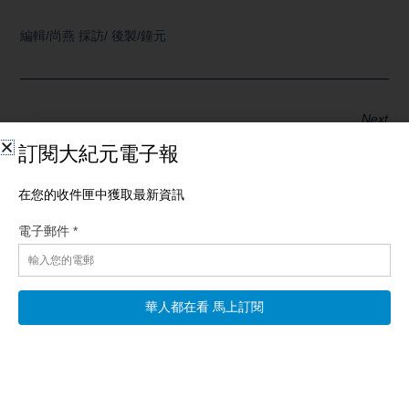
編輯/尚燕 採訪/ 後製/鐘元
Next
分享：