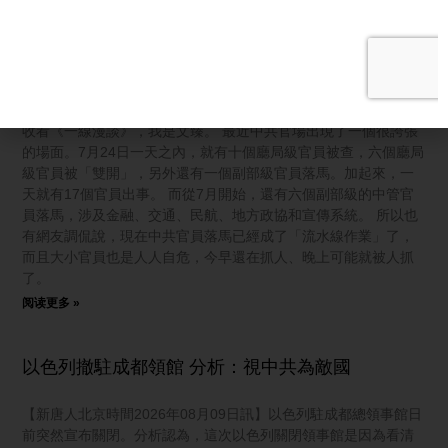
【一線漫談】央視一把火 從她燒到中南海
【新唐人北京時間2026年08月09日訊】觀眾朋友們大家好，歡迎
收看《一線漫談》，我是文臻。 最近中共官場出現了一個很誇張
的場面。7月24日一天之內，就有十個廳局級官員被查，六個廳局
級官員被「雙開」，另外還有一個副部級官員落馬。加起來，一
天就有17個官員出事。 而從7月開始，還有六個副部級的中管官
員落馬，涉及金融、交通、民航、地方政協和宣傳系統。 所以也
有網友調侃說，現在中共官員落馬已經成了「流水線作業」了，
而且大小官員也是人人自危，今早還在抓人、晚上可能就被人抓
了。
阅读更多 »
以色列撤駐成都領館 分析：視中共為敵國
【新唐人北京時間2026年08月09日訊】以色列駐成都總領事館日
前突然宣布關閉。分析認為，這次以色列關閉領事館是因為看清