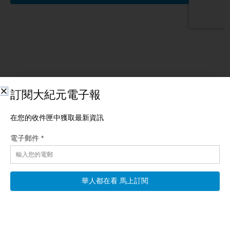
相關文章
一週經濟回顧：戰略模糊
【新唐人北京時間2026年08月09日訊】川普嘴上講不會不遠萬里
到台灣打仗，但美台軍事互動卻公開化；日本國防白皮書，提昇
軍備的定位；SpaceX 發布上市後第一份財報；空中計程車就要成
為現實。 開場白：戰略模糊 觀眾朋友們大家好，歡迎收看一周經
濟回顧節目，我是東方。
阅读更多 »