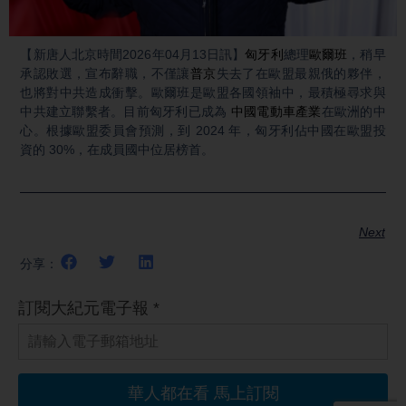
Video
【新唐人北京時間2026年04月13日訊】
匈牙利
總理
歐爾班
，稍早
承認敗選，宣布辭職，不僅讓
普京
失去了在歐盟最親俄的夥伴，
也將對中共造成衝擊。歐爾班是歐盟各國領袖中，最積極尋求與
中共建立聯繫者。目前匈牙利已成為
中國電動車產業
在歐洲的中
心。根據歐盟委員會預測，到 2024 年，匈牙利佔中國在歐盟投
資的 30%，在成員國中位居榜首。
Next
分享：