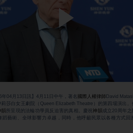
Play
Video
6年04月13日訊】4月11日中午，著名
國際人權律師
David Ma
白女王劇院（Queen Elizabeth Theatre）的第四場
神韻
所呈現的法輪功學員反迫害的真相。慶祝
神韻
成立20周年
舞蹈藝術、全球影響力卓越，同時，他呼籲民眾以各種方式回