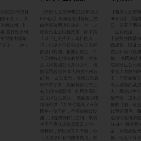
2026年08月
【新唐人北京時間2026年08月
【新唐人北京時間
們撐不久了」 川
08日訊】美國總統川普最近在
08日訊】川普
入伊朗談判；川
白宮簽署兩項行政令，進一步
日）簽署了兩
權 簽行政令列
收緊出生公民權政策，除了禁
「生育旅遊」
款中製路由器暗
止以「赴美生子」為目的入
予敵對外國勢
秒「送中」一次；
境，也擴大不符合出生公民權
織成員，以及
威
的適用範圍。根據新規定，符
遊說和執行任
合四種特定情況的兒童，將無
權。 美國總統
法取得美國公民身分文件，相
院就出生公民
關部門必須在30天內提出執行
常令人遺憾的
細則。 白宮表示，美國公民身
了，但這確實
分非常珍貴，政府有責任防止
令人遺憾的裁決
有人鑽法律漏洞，利用美國制
人）圍繞出生
度取得公民身分。 美國洛杉磯
業帝國。這不
律師鄧洪:「如果你是為了來美
權的目的，這
國生小孩子的，不管你有錢沒
錢買通關係。
錢，川普總統特別提到，來美
這種情況繼續發
生子不應該成為美國富人的一
1868年通過
個特權，所以就算你有錢，你
案，為黑奴後
可以負擔所有的醫療費用、旅
權。但近十餘