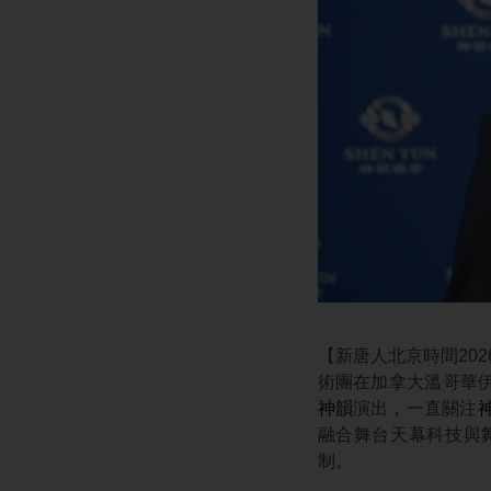
【新唐人北京時間202
術團在加拿大溫哥華伊莉莎
神韻
演出，一直關注
融合舞台天幕科技與
制。