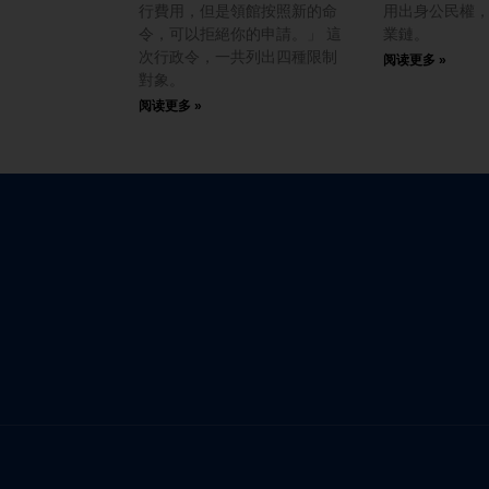
行費用，但是領館按照新的命
用出身公民權
令，可以拒絕你的申請。」 這
業鏈。
次行政令，一共列出四種限制
阅读更多 »
對象。
阅读更多 »