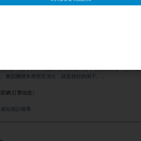
s：「支持神韻相當重要，但我認為更重要的是要應對中共針對她的跨國
視為其最主要的抵抗力量之一，而其中一個重要的傳播理念的載
。相較於研究、寫作或學術會議，雖然也能吸引關注，但神韻這
累積已達數百萬人次。正因如此，中共針對神韻展開跨國鎮壓，
胎，以及威脅廣告商撤廣告、恐嚇員工不要前往觀看演出等行為
性之高。
：要對抗這種跨國鎮壓以及中共的壓制，不要只用單一方式。你
種形式。很多人常問我面對壓制能做什麼，我的回答是：照常做
樣。舞蹈團體本身照常演出，就是很好的例子。」
韻官網
訂票信息
）
記者站採訪報導