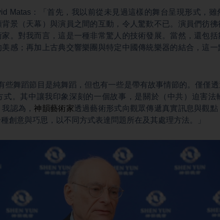
avid Matas：「首先，我以前從未見過這樣的舞台呈現形式
頻背景（天幕）與演員之間的互動，令人驚歎不已。演員們彷彿
術家。對我而言，這是一種非常驚人的技術發展。當然，還包括
的美感；再加上古典交響樂團與特定中國傳統樂器的結合，這一
s：「其中有些舞蹈節目是純舞蹈，但也有一些是帶有故事情節的。僅僅
方式。其中讓我印象深刻的一個故事，是關於（中共）迫害法
。我認為，
神韻藝術家
透過藝術形式向觀眾傳遞真實訊息與觀點
一種創意與巧思，以不同方式表達問題所在及其處理方法。」