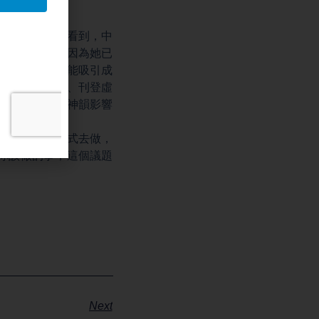
鎮壓。因為我們看到，中
體就是神韻，因為她已
樣的演出每次能吸引成
包括炸彈威脅、刊登虛
。這也反映出神韻影響
可以用任何方式去做，
你該做的事，這個議題
Next