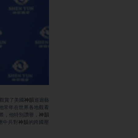
tas觀賞了美國
神韻
巡迴藝
演出。他常年在世界各地觀看
之際，他特別讚譽，
神韻
應中共對
神韻
的跨國壓