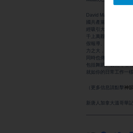
David Mata
國共產黨已將法輪功
經吸引大量觀眾觀看
千上萬觀眾，多年來
假報導、破壞車輛輪
力之大，以及其重要
同時也傳達一個訊息
包括舞蹈、藝術等各
就如你的日常工作一
（更多信息請點擊
神
新唐人加拿大溫哥華