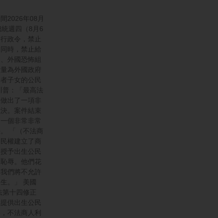
2026年08月
總統週四（8月6
份行政令，禁止
。同時，禁止給
力、外國恐怖組
大量為外國政府
務者子女的公民
川普：「最高法
權做出了一項非
裁決。案件結束
是一個非常非常
。 「（不法商
公民權建立了商
是授予出生公民
是恥辱。他們花
而我們將不允許
生。」 美國
憲法第十四修正
代提供出生公民
年，不法商人利