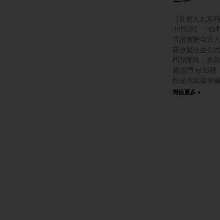
【新唐人北京時間
08日訊】「他
普證實親自介
普收緊出生公民
四類限制；多
藏後門 每35
秋老虎準備發
阅读更多 »