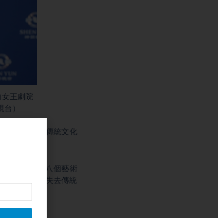
莎白女王劇院
視台）
證明了中共壓制傳統文化
觀看，目前擁有八個藝術
及其公民因為失去傳統
樣的代價。」
聲。