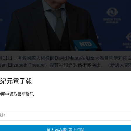
4月11日，著名國際人權律師David Matas在加拿大溫哥華伊莉
en Elizabeth Theatre）觀賞
神韻巡迴藝術團
演出。（新唐人電
年觀看
神韻演出
，他讚譽神韻20年成就卓越、影響全球，其成功
s：「這是一項非常了不起的成功。正如我所說，演出已經被數百萬人
迴演出多次。這是一項驚人的成就。同時，這也讓人看到，中國
中一個最成功的中國文化與歷史的傳承者與展現者，而付出了怎
享譽全球，反遭
中共跨國鎮壓
，呼籲民眾以各種方式持續回應與發