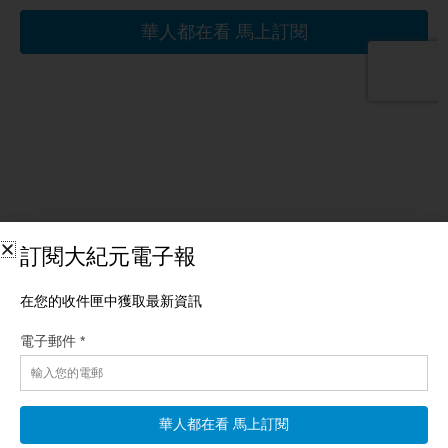
相關文章
【新聞直擊】以軍出手！中東多地爆炸 盧比奧劍指
中俄
【新唐人北京時間2026年08月07日訊】 伊朗傳出爆炸！霍峽告
急；邊談邊打？以軍發動空襲！伊總統爆能源每天巨虧；美再制