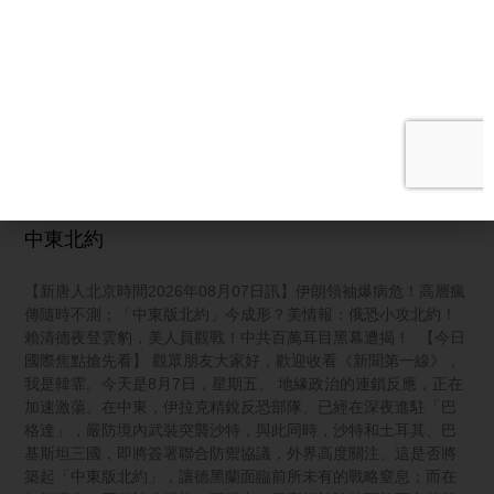
裁古巴，駐中俄武官上榜；兩週兩起！中國兒童基因編輯再爆雷
【北戴河晚宴爆猛料！常委當面勸習近平立儲】 中共的北戴河會
議，每年都被外界視為觀察中共高層權力動向的重要窗口。而今
年，外界關注的焦點，可能不只是習近平會不會繼續掌權，而是
另一個更敏感的問題——接班人到底是誰？
阅读更多 »
【新聞第一線】爆病危！伊領袖隨時不測 三國急築
中東北約
【新唐人北京時間2026年08月07日訊】伊朗領袖爆病危！高層瘋
傳隨時不測；「中東版北約」今成形？美情報：俄恐小攻北約！
賴清德夜登雲豹，美人員觀戰！中共百萬耳目黑幕遭揭！ 【今日
國際焦點搶先看】 觀眾朋友大家好，歡迎收看《新聞第一線》，
我是韓霏。今天是8月7日，星期五。 地緣政治的連鎖反應，正在
加速激蕩。在中東，伊拉克精銳反恐部隊、已經在深夜進駐「巴
格達」，嚴防境內武裝突襲沙特，與此同時，沙特和土耳其、巴
基斯坦三國，即將簽署聯合防禦協議，外界高度關注、這是否將
築起「中東版北約」，讓德黑蘭面臨前所未有的戰略窒息；而在