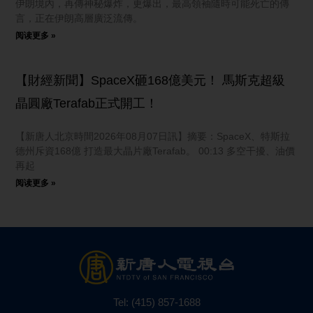
伊朗境內，再傳神秘爆炸，更爆出，最高領袖隨時可能死亡的傳
言，正在伊朗高層廣泛流傳。
阅读更多 »
【財經新聞】SpaceX砸168億美元！ 馬斯克超級
晶圓廠Terafab正式開工！
【新唐人北京時間2026年08月07日訊】摘要：SpaceX、特斯拉
德州斥資168億 打造最大晶片廠Terafab。 00:13 多空干擾、油價
再起
阅读更多 »
Tel:
(415) 857-1688