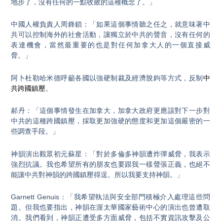
地步了，沒有任何的一點收斂的這種概念了。」
中國人權負責人周鋒鎖：「如果這個事情聽之任之，就意味著中
共可以控制海外的社會活動，讓獨立於中共的聲音，沒有任何的
表達機會，當然最重要的也是對任何加拿大人的一個直接威
脅。」
阿卜杜勒哈米德呼籲各國以強硬制裁及經濟脫鉤等方式，反制
中
共跨國鎮壓
。
郝丹：「這個事情發生在加拿大，加拿大政府更應該對下一步對
中共的這種跨國鎮壓，採取更加強硬的態度和更加這個嚴密的一
些調查手段。」
神韻演出觀眾初元蘇星：「對於多倫多神韻遭炸彈威脅，我表示
強烈抗議。我也希望所有的朋友也要跟我一樣聲張正義，也絕不
能讓中共對神韻的跨國鎮壓得逞。所以我要支持神韻。」
Garnett Genuis：「我希望執法與安全部門積極介入處理這些問
題。但我也要指出，神韻在渥太華國家藝術中心的演出也曾遭取
消。我們看到，神韻正遭受多方面威脅，包括不實資訊攻擊及公