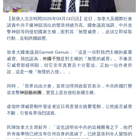
Video
【新唐人北京時間2026年04月14日訊】近日，加拿大及國際社會
譴責中共干擾神韻演出的聲浪持續升高。國會議員強調，中共攻
擊神韻等同侵犯國家主權，面對其「無聲威脅」，必須立即採取
行動，反制跨國鎮壓。
加拿大國會議員Garnett Genuis：「這是一項對我們主權的嚴重
威脅。我也認為，
外國干預
是對主權的『無聲的威脅』。不像其
它威脅那樣明顯，但它非常真實且十分緊迫。正如一位作者所
說，這是一種『無聲的入侵』。」
同時，「世界自由大會」首席治理與政策官表示，中共跨國打壓
並攻擊
神韻藝術團
，實質上是在侵犯各國主權。
虛假炸彈威脅郵件發送者近日再度發出挑釁電郵，公然揚言威脅
不斷，引發各界強烈譴責。
民陣加拿大主席郝丹：「這也說明在中共的這種圈養之下，他們
所有做事情已經沒有任何自身的底線了，已經囂張到令人髮指的