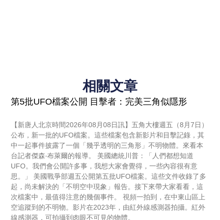
相關文章
第5批UFO檔案公開 目擊者：完美三角似隱形
【新唐人北京時間2026年08月08日訊】五角大樓週五（8月7日）
公布，新一批的UFO檔案。這些檔案包含新影片和目擊記錄，其
中一起事件披露了一個「幾乎透明的三角形」不明物體。來看本
台記者傑森‧布萊爾的報導。 美國總統川普：「人們都想知道
UFO。我們會公開許多事，我想大家會覺得，一些內容很有意
思。」 美國戰爭部週五公開第五批UFO檔案。這些文件收錄了多
起，尚未解決的「不明空中現象」報告。接下來帶大家看看，這
次檔案中，最值得注意的幾個事件。 視頻一拍到，在中東山區上
空追蹤到的不明物。影片在2023年，由紅外線感測器拍攝。紅外
線感測器，可拍攝到肉眼不可見的物體。