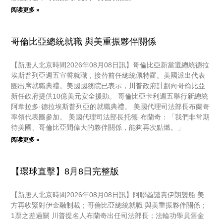
阅读更多 »
哥倫比亞總統就職 與美重振夥伴關係
【新唐人北京時間2026年08月08日訊】哥倫比亞新當選總統德拉
埃斯普列亞週五宣誓就職，接替前任總統佩特羅。美國派出代表
團出席就職典禮。美國國務院已表示，川普政府計劃向哥倫比亞
新任政府提供10億美元安全援助。 哥倫比亞卡利週五舉行新總統
阿韋拉多·德拉埃斯普列亞的就職典禮。 美國代理司法部長布蘭奇
率領代表團參加。 美國代理司法部長托德·布蘭奇：「我們非常期
待美國、哥倫比亞間偉大的夥伴關係，能夠再次點燃。」
阅读更多 »
【環球直擊】8月8日完整版
【新唐人北京時間2026年08月08日訊】阿聯酋譴責伊朗襲船 美
方再收緊對伊金融制裁；哥倫比亞總統就職 與美重振夥伴關係；
1票之差過關 川普提名人布蘭奇出任司法部長；法輪功學員舊金