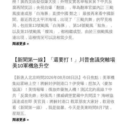
殃！廣西災區疑似爆大疫；外甥女實名舉報舅舅？中共反
腐再鬧笑話；央視自爆「翻牆」，華為翻車官媒內訌 三颱
風接連成形「白海豚」直撲中國 鄭之： 最後再來看中國新
聞。最近西北太平洋海域，出現了「三颱共舞」的罕見格
局，包括第13號颱風「白海豚」、第14號颱風「鯨魚」，
以及第15號颱風「燦鴻」，都相繼成型。由於三個颱風接
連出現，這種情況可以說相當少見。
阅读更多 »
【新聞第一線】「還要打！」川普會議突離場
美10軍機急升空
【新唐人北京時間2026年08月08日訊】今日焦點：美軍機
集結霍峽上空！將解封伊朗港口？伊突曝：想加入《麥加
協議》！美情報曝：俄放炸藥無人機！測試北約底線？中
共「反腐先鋒」秒落馬！挪威碉堡驚藏中共間諜？ 海峽協
議達成在即 美官員：將解封港口 觀眾朋友大家好，歡迎收
看《新聞第一線》，我是懿馨。今天是美東時間8月7號，
星期五。
阅读更多 »