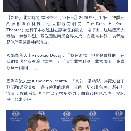
Video
【新唐人北京時間2026年04月13日訊】2026年4月12日，
神韻
紐
約藝術團在林肯中心大衛寇克劇院（The David H. Koch
Theater）進行了本次巡迴在該劇院的最後一場演出，現場觀眾大
爆滿，氣氛熱烈。兩位國際商業合夥人第二次觀賞
神韻
，表示這
是他們看過最棒的演出。
國際商業人士Vincenzo Deezy：「我必須說，神韻是最棒的，在
我們看過的所有演出當中。」「演出非常精彩，非常優美，我喜
歡每一個節目。」
國際商業人士Juandicimo Picante：「真的非常精彩。舞蹈結合了
歌唱和樂器演奏，還有傳遞的訊息，真的一切都非常美。所有的
演員，你能看出他們付出了很多努力，而背後的訊息也非常純
淨、非常美好。」