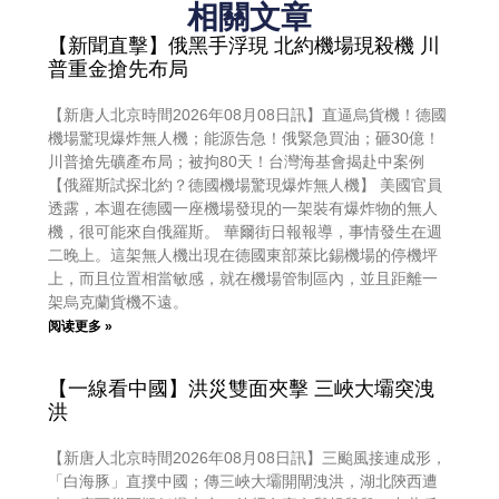
相關文章
【新聞直擊】俄黑手浮現 北約機場現殺機 川
普重金搶先布局
【新唐人北京時間2026年08月08日訊】直逼烏貨機！德國
機場驚現爆炸無人機；能源告急！俄緊急買油；砸30億！
川普搶先礦產布局；被拘80天！台灣海基會揭赴中案例
【俄羅斯試探北約？德國機場驚現爆炸無人機】 美國官員
透露，本週在德國一座機場發現的一架裝有爆炸物的無人
機，很可能來自俄羅斯。 華爾街日報報導，事情發生在週
二晚上。這架無人機出現在德國東部萊比錫機場的停機坪
上，而且位置相當敏感，就在機場管制區內，並且距離一
架烏克蘭貨機不遠。
阅读更多 »
【一線看中國】洪災雙面夾擊 三峽大壩突洩
洪
【新唐人北京時間2026年08月08日訊】三颱風接連成形，
「白海豚」直撲中國；傳三峽大壩開閘洩洪，湖北陝西遭