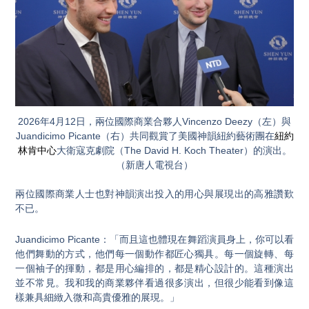
2026年4月12日，兩位國際商業合夥人Vincenzo Deezy（左）與
Juandicimo Picante（右）共同觀賞了美國神韻紐約藝術團在
紐約
林肯中心
大衛寇克劇院（The David H. Koch Theater）的演出。
（新唐人電視台）
兩位國際商業人士也對神韻演出投入的用心與展現出的高雅讚歎
不已。
Juandicimo Picante：「而且這也體現在舞蹈演員身上，你可以看
他們舞動的方式，他們每一個動作都匠心獨具。每一個旋轉、每
一個袖子的揮動，都是用心編排的，都是精心設計的。這種演出
並不常見。我和我的商業夥伴看過很多演出，但很少能看到像這
樣兼具細緻入微和高貴優雅的展現。」