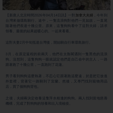
Video
【新唐人北京時間2026年04月14日訊】一對
加拿大夫婦
，今年到
台灣來做環島騎行。途中，一隻流浪狗對他們一見如故，一直尾
隨著他們長達十幾公里。原來，這隻狗狗看中了這對夫婦，請求
領養。最後的結果超暖心的。一起來看看。
這對夫妻2月中旬抵達台灣後，開始騎自行車環島旅行。
3月，在原定返程的前兩天，他們在太魯閣遇到一隻黑色的流浪
狗。沒想到，這隻狗狗一眼就認定他們是自己命中的主人，一路
跟著跑了十幾公里，一直跑到了花蓮。
男子看到狗狗這麼執著，不忍心它跟著跑這麼遠，於是把它放進
外套裡，背著它一路騎到了宜蘭。然後，又專門找到寵物用品
店，買了個狗狗背包。
之後，夫婦兩決定收養這隻萍水相逢的狗狗。兩人找到當地慈善
機構，完成了對狗狗的領養和出入境檢疫。