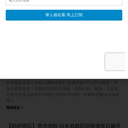
相關文章
【國際新聞】烏克蘭急需防空導彈 北約允緊急支援
【新唐人北京時間2026年08月07日訊】烏克蘭急需防空導彈 北
約允緊急支援；烏無人機續攻後方 距邊境逾2千公里也難逃；烏
無人機襲波海？立陶宛指莫斯科策動「假旗行動」嫁禍；川普簽
行政令對多晶矽課15%關稅 防堵中共傾銷；伊軍向霍爾木茲海峽
開火
阅读更多 »
【財經簡訊】需求強勁 日本遊戲巨頭股價單日飆升