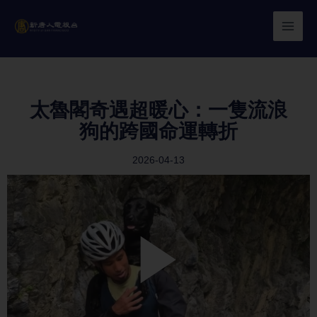
Skip
to
content
太魯閣奇遇超暖心：一隻流浪
狗的跨國命運轉折
2026-04-13
Play