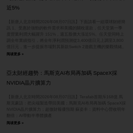
近5%
【新唐人北京時間2026年08月07日訊】下面請看一組環球財經簡
訊 1、受惠於強勁的軟件需求和美國的關稅退款，任天堂第一季
度營業利潤大幅躍升 151%，週五股價大漲近5%。任天堂同時上
調全年業績指引，將全年淨利潤預測從3,400億日元上調至3,800
億日元，進一步提振市場對其新款Switch 2遊戲主機的樂觀情緒。
阅读更多 »
亞太財經趨勢：馬斯克AI布局再加碼 SpaceX採
NVIDIA晶片擴算力
【新唐人北京時間2026年08月07日訊】Terafab首期斥168億 馬
斯克豪語：把尖端製造帶回美國；馬斯克AI布局再加碼 SpaceX採
NVIDIA晶片擴算力；超微財報優預期 蘇姿丰：資料中心營收明年
翻倍；AI帶動半導體擴產
阅读更多 »