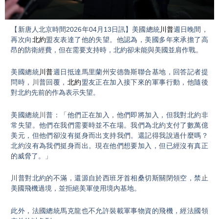
Video
【新唐人北京時間2026年04月13日訊】美國總統
川普
週日晚間，
再次向
北約
盟友表達了他的失望。他認為，美國多年來承擔了高
昂的防衛經費，但在需要支持時，北約卻未能與美國並肩作戰。
美國總統
川普
週日抵達馬里蘭州安德魯斯聯合基地，回答記者提
問時，川普回覆，
北約
盟友正在加入接下來的軍事行動，他隨後
對北約先前的作為表示失望。
美國總統川普：「他們正在加入，他們即將加入，但我對北約非
常失望。他們在我們需要時並不在場。我們為北約支付了數萬億
美元，但他們卻沒有挺身而出支持我們。還記得我說過什麼嗎？
北約沒有為我們挺身而出。現在他們想要加入，但已經沒有真正
的威脅了。」
川普對北約的不滿，還源自於西班牙首相桑切斯關閉領空，禁止
美國飛機過境，並拒絕美軍使用境內基地。
此外，法國總統馬克龍也不允許裝載軍事物資的飛機，經法國領