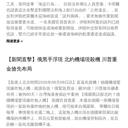
工具，形同從事「海盜行為」。 目前沒有傳出人員受傷，卡塔爾
也譴責這次攻擊是對國際法和海上航行自由的「公然違反」，並
反對伊朗把霍爾木茲海峽當成「談判籌碼」，要求無條件重新開
放這條重要水道。 一名美國官員曾表示，伊朗和阿曼的談判已經
取得進展，可能很快促成海峽重新開放。伊朗外交部長阿拉格齊
也說，雙方已經非常接近就一條通過海峽的航運通道達成協議。
阅读更多 »
【新聞直擊】俄黑手浮現 北約機場現殺機 川普重
金搶先布局
【新唐人北京時間2026年08月08日訊】直逼烏貨機！德國機場驚
現爆炸無人機；能源告急！俄緊急買油；砸30億！川普搶先礦產
布局；被拘80天！台灣海基會揭赴中案例 【俄羅斯試探北約？德
國機場驚現爆炸無人機】 美國官員透露，本週在德國一座機場發
現的一架裝有爆炸物的無人機，很可能來自俄羅斯。 華爾街日報
報導，事情發生在週二晚上。這架無人機出現在德國東部萊比錫
機場的停機坪上，而且位置相當敏感，就在機場管制區內，並且
距離一架烏克蘭貨機不遠。