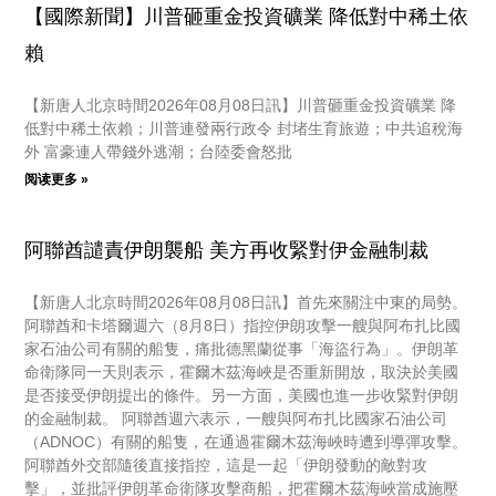
【國際新聞】川普砸重金投資礦業 降低對中稀土依
賴
【新唐人北京時間2026年08月08日訊】川普砸重金投資礦業 降
低對中稀土依賴；川普連發兩行政令 封堵生育旅遊；中共追稅海
外 富豪連人帶錢外逃潮；台陸委會怒批
阅读更多 »
阿聯酋譴責伊朗襲船 美方再收緊對伊金融制裁
【新唐人北京時間2026年08月08日訊】首先來關注中東的局勢。
阿聯酋和卡塔爾週六（8月8日）指控伊朗攻擊一艘與阿布扎比國
家石油公司有關的船隻，痛批德黑蘭從事「海盜行為」。伊朗革
命衛隊同一天則表示，霍爾木茲海峽是否重新開放，取決於美國
是否接受伊朗提出的條件。另一方面，美國也進一步收緊對伊朗
的金融制裁。 阿聯酋週六表示，一艘與阿布扎比國家石油公司
（ADNOC）有關的船隻，在通過霍爾木茲海峽時遭到導彈攻擊。
阿聯酋外交部隨後直接指控，這是一起「伊朗發動的敵對攻
擊」，並批評伊朗革命衛隊攻擊商船，把霍爾木茲海峽當成施壓