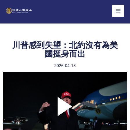
Skip
to
content
川普感到失望：北約沒有為美
國挺身而出
2026-04-13
Play