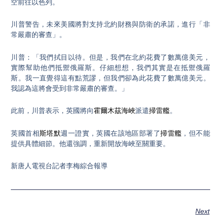
空前往以色列。
川普警告，未來美國將對支持北約財務與防衛的承諾，進行「非
常嚴肅的審查」。
川普：「我們拭目以待。但是，我們在北約花費了數萬億美元，
實際幫助他們抵禦俄羅斯。仔細想想，我們其實是在抵禦俄羅
斯。我一直覺得這有點荒謬，但我們卻為此花費了數萬億美元。
我認為這將會受到非常嚴肅的審查。」
此前，川普表示，英國將向
霍爾木茲海峽
派遣
掃雷艦
。
英國首相
斯塔默
週一證實，英國在該地區部署了
掃雷艦
，但不能
提供具體細節。他還強調，重新開放海峽至關重要。
新唐人電視台記者李梅綜合報導
Next