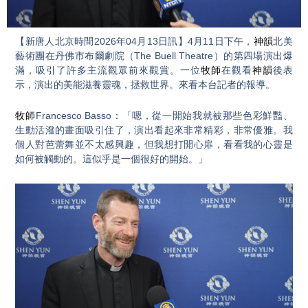
Video
【新唐人北京時間2026年04月13日訊】4月11日下午，
神韻
北美
藝術團在丹佛市布爾劇院（The Buell Theatre）的第四場演出爆
滿，吸引了許多主流觀眾前來觀賞。一位
牧師
在觀看
神韻
後表
示，演出的美能滋養靈魂，拯救世界。來看本台記者的報導。
牧師
Francesco Basso：「嗯，從一開始我就被那些色彩鮮豔、
生動活潑的畫面吸引住了，演出看起來非常精彩，非常優雅。我
個人對芭蕾舞並不太感興趣，但我想打開心扉，看看我的心靈是
如何被觸動的。這似乎是一個很好的開始。」