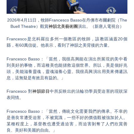
2026年4月11日，牧師Francesco Basso在丹佛市布爾劇院（The
Buell Theatre）觀賞
神韻北美藝術團
演出。（新唐人電視台）
Francesco是北科羅拉多州一個教區的牧師，該教區涵蓋20個
縣，有60萬信徒。他表示，看到了神韻之美背後的力量。
Francesco Basso：「當然，我很高興能在演出所展現的美中看
到美好的事物，而這種美也能拯救這個世界。所以，美是個好兆
頭，美能滋養靈魂，靈魂滋養心靈。我很高興演出用美來傳遞訊
息，這無疑是有效且有益的。」
Francesco 對
神韻節目
中所反映出的法輪功學員受迫害的現狀深
表同情。
Francesco Basso：「當然，傳統文化需要我們的傳承。不幸的
是善良常遭受迫害，不被賞識，一些不好的價值觀被強加於人。
某種程度上，基督教也遭受過迫害，而迫害剝奪了人們欣賞善
良、美好和美麗的自由。」