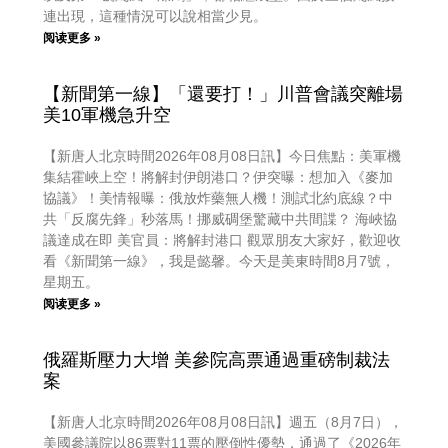
連出現，這種情況可以說相當少見。
阅读更多 »
【新聞第一線】「還要打！」川普會議突離場
美10軍機急升空
【新唐人北京時間2026年08月08日訊】今日焦點：美軍機
集結霍峽上空！將解封伊朗港口？伊突曝：想加入《麥加
協議》！美情報曝：俄放炸藥無人機！測試北約底線？中
共「反腐先鋒」秒落馬！挪威碉堡驚藏中共間諜？ 海峽協
議達成在即 美官員：將解封港口 觀眾朋友大家好，歡迎收
看《新聞第一線》，我是懿馨。今天是美東時間8月7號，
星期五。
阅读更多 »
俄羅斯壓力大增 美參院高票通過重磅制裁法
案
【新唐人北京時間2026年08月08日訊】週五（8月7日），
美國參議院以86票對11票的壓倒性優勢，通過了《2026年