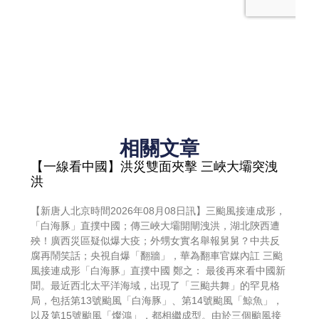
相關文章
【一線看中國】洪災雙面夾擊 三峽大壩突洩
洪
【新唐人北京時間2026年08月08日訊】三颱風接連成形，
「白海豚」直撲中國；傳三峽大壩開閘洩洪，湖北陝西遭
殃！廣西災區疑似爆大疫；外甥女實名舉報舅舅？中共反
腐再鬧笑話；央視自爆「翻牆」，華為翻車官媒內訌 三颱
風接連成形「白海豚」直撲中國 鄭之： 最後再來看中國新
聞。最近西北太平洋海域，出現了「三颱共舞」的罕見格
局，包括第13號颱風「白海豚」、第14號颱風「鯨魚」，
以及第15號颱風「燦鴻」，都相繼成型。由於三個颱風接