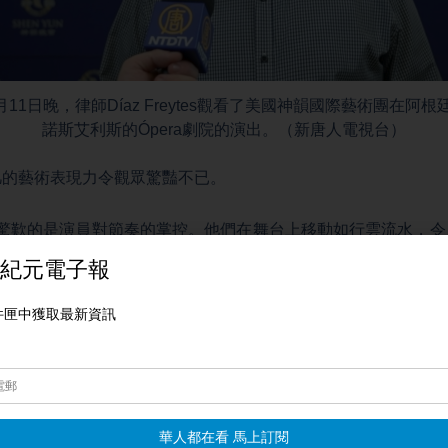
4月11日晚，律師Díaz Freytes觀看了美國神韻國際藝術團在阿
諾斯艾利斯的Ópera劇院的演出。（新唐人電視台）
凡的藝術表現力令觀眾驚豔不已。
ci：「最驚歎的是演員對節奏的掌控。他們在舞台上移動如行雲流水，
天幕與舞台間穿梭自如，非常漂亮，真的強烈推薦。」
any：「我非常喜歡女高音歌唱家的演唱，她的表現力令人震撼，超
樂完美地、無懈可擊地契合了舞蹈演員們想要傳遞的信息，我真