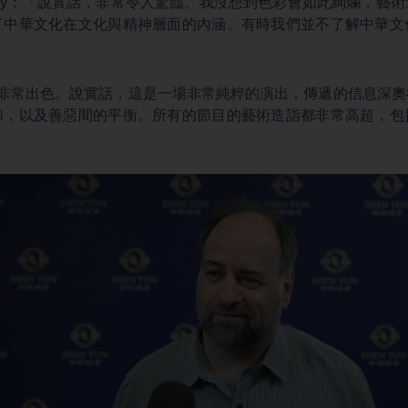
lowany：「說實話，非常令人驚豔。我沒想到色彩會如此絢爛，
了中華文化在文化與精神層面的內涵。有時我們並不了解中華文
」
tes：「非常出色。說實話，這是一場非常純粹的演出，傳遞的信息
和，以及善惡間的平衡。所有的節目的藝術造詣都非常高超，包