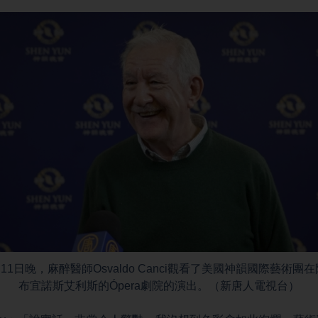
4月11日晚，麻醉醫師Osvaldo Canci觀看了美國神韻國際藝術團
布宜諾斯艾利斯的Ópera劇院的演出。（新唐人電視台）