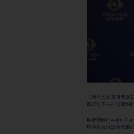
【新唐人北京時間202
觀眾無不被神韻輝煌
麻醉醫師Osvaldo
與穿梭展現出的優雅