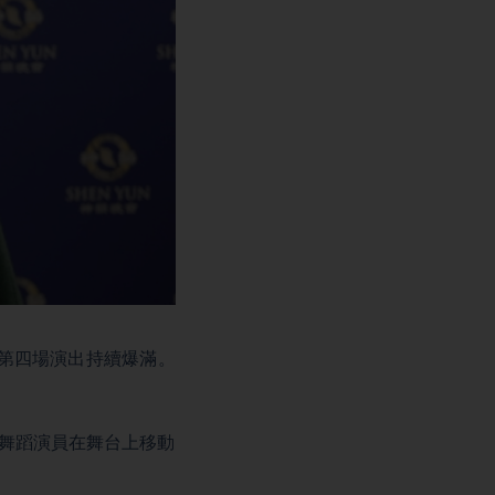
第四場演出持續爆滿。
。
歎，舞蹈演員在舞台上移動