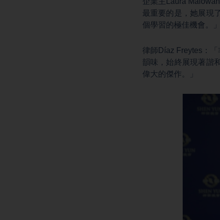
企業主Laura Ma
最重要的是，她展現
個學習的極佳機會。
律師Díaz Frey
韻味，始終展現著諧
偉大的傑作。」