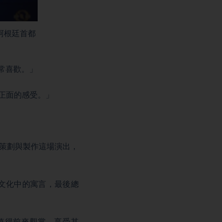
在阿根廷首都
非常喜歡。」
極正面的感受。」
為了策劃與製作這場演出，
我們文化中的寓言，最後總
常值得前來觀賞，享受其