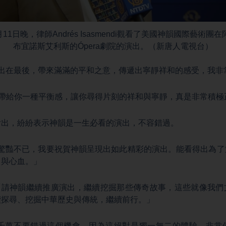
4月11日晚，律師Andrés Isasmendi觀看了美國神韻國際藝術團
布宜諾斯艾利斯的Ópera劇院的演出。（新唐人電視台）
ci：「演出在最後，帶來滿滿的平和之意，傳遞出寧靜祥和的感受，我
s：「演出帶給你一種平衡感，讓你尋得片刻的祥和與寧靜，真是非常積
付出，紛紛表示神韻是一生必看的演出，不容錯過。
ci：「我驚豔不已，我要祝賀神韻呈現出如此精彩的演出。能看得出
力與心血。」
mendi：「請神韻繼續推廣演出，繼續挖掘那些傳奇故事，這些就像
續探尋、挖掘中華歷史與傳統，繼續前行。」
wany：「千萬不要錯過這個機會，因為這絕對是獨一無二的體驗，非