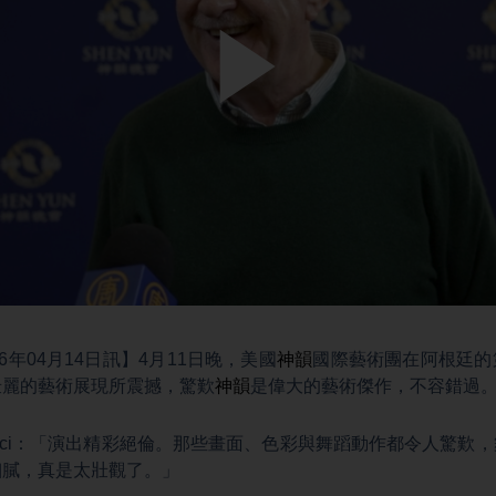
Play
Video
6年04月14日訊】4月11日晚，美國
神韻
國際藝術團在阿根廷的
壯麗的藝術展現所震撼，驚歎
神韻
是偉大的藝術傑作，不容錯過
 Canci：「演出精彩絕倫。那些畫面、色彩與舞蹈動作都令人驚
細膩，真是太壯觀了。」