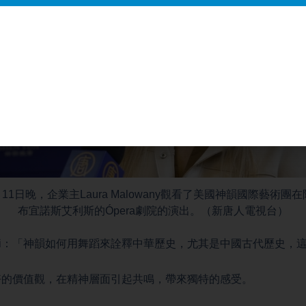
4月11日晚，企業主Laura Malowany觀看了美國神韻國際藝術團
布宜諾斯艾利斯的Ópera劇院的演出。（新唐人電視台）
asmendi：「神韻如何用舞蹈來詮釋中華歷史，尤其是中國古代歷史
好的價值觀，在精神層面引起共鳴，帶來獨特的感受。