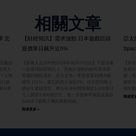
相關文章
 北
【財經簡訊】需求強勁 日本遊戲巨頭
亞太
股價單日飆升近5%
Spa
烏克蘭急
【新唐人北京時間2026年08月07日訊】下面請看
【新唐人
攻後方
一組環球財經簡訊 1、受惠於強勁的軟件需求和
首期斥
？立陶
美國的關稅退款，任天堂第一季度營業利潤大幅
國；馬斯
簽行政
躍升 151%，週五股價大漲近5%。任天堂同時上
擴算力
軍向霍
調全年業績指引，將全年淨利潤預測從3,400億日
明年翻
元上調至3,800億日元，進一步提振市場對其新款
阅读更多
Switch 2遊戲主機的樂觀情緒。
阅读更多 »