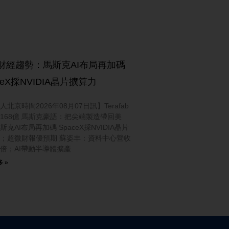
財經趨勢：馬斯克AI布局再加碼
ceX採NVIDIA晶片擴算力
北京時間2026年08月07日訊】Terafab
168億 馬斯克豪語：把尖端製造帶回美
克AI布局再加碼 SpaceX採NVIDIA晶片
；超微財報優預期 蘇姿丰：資料中心營收
倍；AI帶動半導體擴產
 »