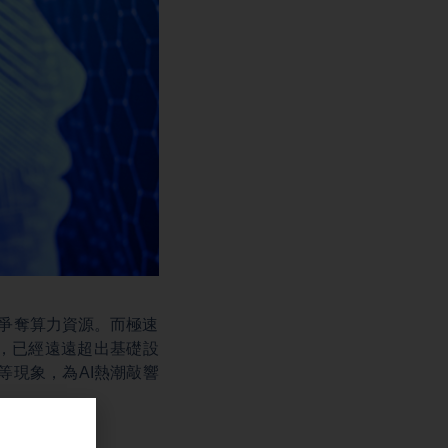
在爭奪算力資源。而極速
長，已經遠遠超出基礎設
等現象，為AI熱潮敲響