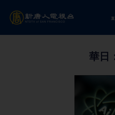
Skip
to
直
content
華日