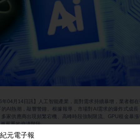
Play
Video
26年04月14日訊】人工智能產業，面對需求持續暴增，業者都
的AI熱潮，敲響警鐘。根據報導，市場對AI需求的爆炸式成
多家供應商出現頻繁宕機、高峰時段強制限流、GPU租金暴漲
入更嚴重的崩潰階段。