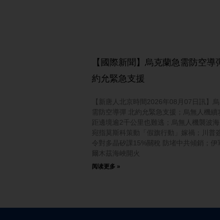
【國際新聞】烏克蘭急需防空導彈
約允緊急支援
【新唐人北京時間2026年08月07日訊】
需防空導彈 北約允緊急支援；烏無人機續
距邊境逾2千公里也難逃；烏無人機襲波海
宛指莫斯科策動「假旗行動」嫁禍；川普
令對多晶矽課15%關稅 防堵中共傾銷；伊
爾木茲海峽開火
阅读更多 »