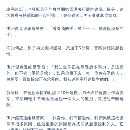
說完這話，他發現男子的身體開始回應著祈禱的建議。於是，這
名警察有持續勸他一起祈禱，十幾分鐘後，男子漸漸30度轉身。
佛州傑克遜維爾警察：「看看我的手。摸它一下。就是摸摸我的
手。」
不知何故，男子再次顯得遲疑。又過了5分鐘，警察開始談起親
情。
佛州傑克遜維爾警察：「我知道你正在承受超多壓力，是這樣
的。但不管（困難是啥），如果你跳下去，每一位你在乎的人，
將承受一百倍於你正在承受的。我知道你不想這樣對他們。」
就這樣，在善意溫情的勸說了10分鐘後，男子終於肯把手伸給警
察，警察則毫不吝嗇地送給他一個大大的擁抱，並把他帶離危
險。
佛州傑克遜維爾警察：「我愛你。我們都愛你。我們佩戴這枚徽
章有很多原因，但最重要的原因是為找回被魔鬼控制的人。它