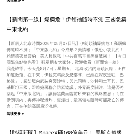
阅读更多 »
【新聞第一線】爆病危！伊領袖隨時不測 三國急築
中東北約
【新唐人北京時間2026年08月07日訊】伊朗領袖爆病危！高層瘋
傳隨時不測；「中東版北約」今成形？美情報：俄恐小攻北約！
賴清德夜登雲豹，美人員觀戰！中共百萬耳目黑幕遭揭！ 【今日
國際焦點搶先看】 觀眾朋友大家好，歡迎收看《新聞第一線》，
我是韓霏。今天是8月7日，星期五。 地緣政治的連鎖反應，正在
加速激蕩。在中東，伊拉克精銳反恐部隊、已經在深夜進駐「巴
格達」，嚴防境內武裝突襲沙特，與此同時，沙特和土耳其、巴
基斯坦三國，即將簽署聯合防禦協議，外界高度關注、這是否將
築起「中東版北約」，讓德黑蘭面臨前所未有的戰略窒息；而在
伊朗境內，再傳神秘爆炸，更爆出，最高領袖隨時可能死亡的傳
言，正在伊朗高層廣泛流傳。
阅读更多 »
【財經新聞】SpaceX砸168億美元！ 馬斯克超級