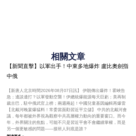
相關文章
【新聞直擊】以軍出手！中東多地爆炸 盧比奧劍指
中俄
【新唐人北京時間2026年08月07日訊】 伊朗傳出爆炸！霍峽告
急；邊談邊打？以軍發動空襲！伊總統爆能源每天巨虧；美再制
裁古巴，駐中俄武官上榜；兩週兩起！中國兒童基因編輯再爆雷
【北戴河晚宴爆猛料！常委當面勸習近平立儲】 中共的北戴河會
議，每年都被外界視為觀察中共高層權力動向的重要窗口。而今
年，外界關注的焦點，可能不只是習近平會不會繼續掌權，而是
另一個更敏感的問題——接班人到底是誰？