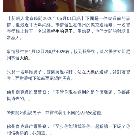
Video
【新唐人北京時間2026年05月01日訊】下面是一件幾週前的事
情，但最近才火爆網絡。事情發生在佛州的傑克遜維爾，一名警
察從橋上救下一名試圖
輕生的男子
。重點是，他們之間的對話非
常感人。
事情發生在4月12日晚9點40左右，接到報警後，這名警察立即趕
到事發
大橋
。
只見一名年輕男子，雙腳跨過欄杆，站在
大橋
的邊緣，背對著警
察，面對著橋下孤寂而絕望的黑夜。
佛州傑克遜維爾警察：「不管你現在遇到的是什麽難題，你都能
挺過去的。」
警察開始勸說男子，並嘗試著用不同的話語安慰他。
佛州傑克遜維爾警察：「至少你能讓我跟你一起祈禱一下嗎？你
相信祈禱的，我知道。」