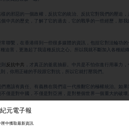
這樣的邪惡的一個政權，反抗它的統治、反抗它對我們的壓迫，
這個中共的歷史，了解了它的過去，它的戰爭的一些經歷，那我
經常聯繫，在香港得到一些很多媒體的資訊，包括它對法輪功的
這種迫害，更激起了我這種反抗之心。所以我就不斷加入各種組
規則
反抗中共
，才真正的釜底抽薪。中共是不怕你進行用暴力，
規則，你用正確的手段跟它對抗，所以它就打壓我們。
我們應該有責任、有義務在我們這一代推翻它的極權統治。如果
能不僅是對中國，不僅是對亞洲，是對整個世界一個重大的破壞
對中共的本質了解越深，越會發現它對社會的危害有多大。從您
跨國鎮壓有哪些手段？作為海外異議人士，如何應對？