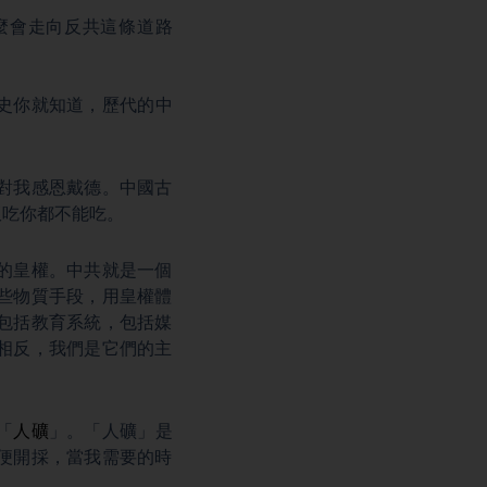
麼會走向反共這條道路
史你就知道，歷代的中
對我感恩戴德。中國古
飯吃你都不能吃。
的皇權。中共就是一個
些物質手段，用皇權體
包括教育系統，包括媒
相反，我們是它們的主
「
人礦
」。「人礦」是
便開採，當我需要的時