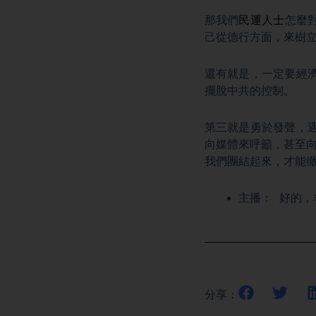
那我們
民運人士
怎麼
己從德行方面，來樹
還有就是，一定要經
擺脫中共的控制。
第三就是勇於發聲，
向媒體來呼籲，甚至向
我們團結起來，才能
主播： 好的，
分享：