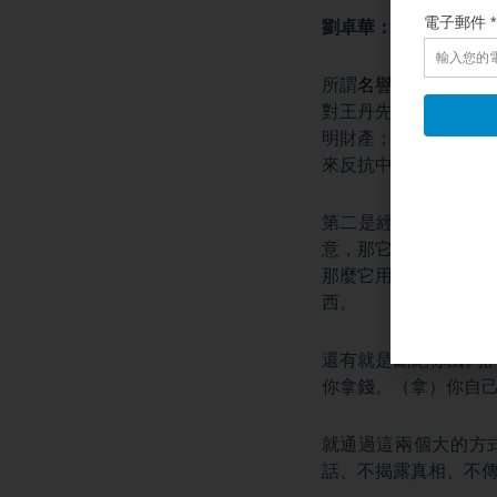
劉卓華：
其實最大的
所謂
名譽上搞臭
，就
對王丹先生的一些，
明財產；還有包括他
來反抗中共的，這第
第二是經濟上斷絕。
意，那它第一個要求
那麼它用各種手段打
西。
還有就是斷絕你國內
你拿錢。（拿）你自
就通過這兩個大的方
話、不揭露真相、不