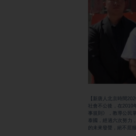
【新唐人北京時間20
社會不公後，在201
事規則》，教導公民
泰國，經過六次努力
的未來發聲，絕不屈