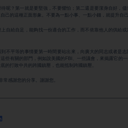
對待呢？第一就是要堅強，不要懼怕；第二還是要潔身自好，儘
立自己的這種正面形象。不要為一點小事、一點小錢，就提升自
濟上自給自足，能夠找一份適合的工作，而不依靠他人的供給或
遇到不平等的事情要第一時間要站出來，向廣大的同志或者是志
這些有關的部門，例如說美國的FBI、一些議會，來揭露它的
徹底的打敗中共的跨國鎮壓，也能抵制跨國鎮壓。
非常感謝您的分享。謝謝您。