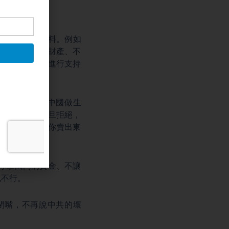
至製作你的材料。例如
說他是有機構財產、不
然是反共勢力進行支持
麼只要是你跟中國做生
務。如果你一旦拒絕，
行破壞，不讓你賣出東
你拿國內的資金、不讓
也不行。
閉嘴，不再說中共的壞