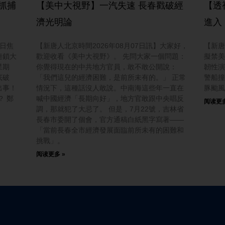
抓捕
【美中大視野】一汽失速 長春戳破經
【透
濟光明論
進入
今日焦
【新唐人北京時間2026年08月07日訊】大家好，
【新唐
連鎖大
歡迎收看《美中大視野》。 先問大家一個問題：
擬禁美
星期
你覺得現在的中共地方官員，敢不敢公開說：
韌性演
底破
「我們這兒的經濟困難，是前所未有的。」 正常
警船撞
出事！
情況下，這種話沒人敢說。中南海這些年一直在
豚颱風
？ 鄭
喊中國經濟「長期向好」，地方官敢跟中央唱反
阅读更多
調，那就犯了大忌了。 但是，7月22號，吉林省
長春市委開了個會，官方通稿白紙黑字寫著——
「當前長春全市經濟發展面臨前所未有的困難和
挑戰」。
阅读更多 »