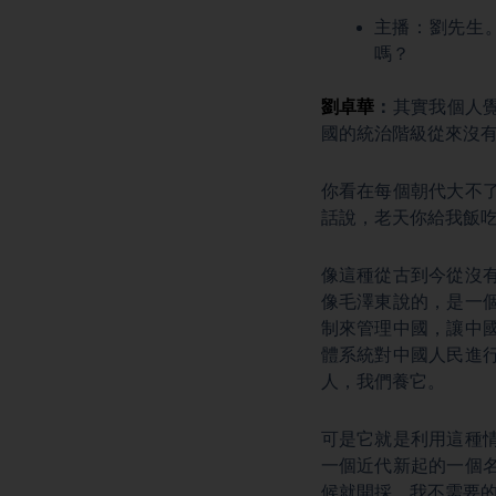
主播：劉先生
嗎？
劉卓華
：
其實我個人
國的統治階級從來沒
你看在每個朝代大不
話說，老天你給我飯
像這種從古到今從沒
像毛澤東說的，是一
制來管理中國，讓中
體系統對中國人民進
人，我們養它。
可是它就是利用這種
一個近代新起的一個
候就開採，我不需要