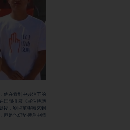
，他在看到中共治下的
是在民間推廣《羅伯特議
獄後，劉卓華輾轉來到
，但是他仍堅持為中國