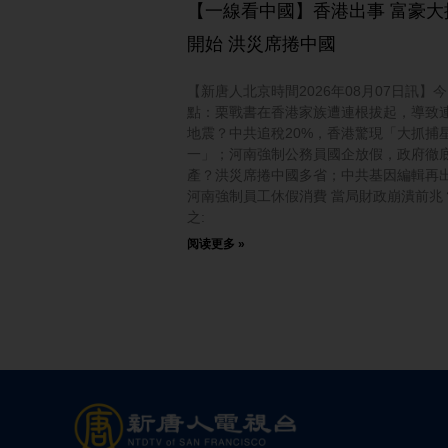
【一線看中國】香港出事 富豪大
開始 洪災席捲中國
【新唐人北京時間2026年08月07日訊】
點：栗戰書在香港家族遭連根拔起，導致
地震？中共追稅20%，香港驚現「大抓捕
一」；河南強制公務員國企放假，政府徹
產？洪災席捲中國多省；中共基因編輯再
河南強制員工休假消費 當局財政崩潰前兆
之:
阅读更多 »