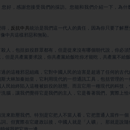
。您好，感謝您接受我們的採訪。您能和我們介紹一下，為什
覺得，
反抗中共
統治是我們這一代人的責任，因為你只要了解歷
有像中共這樣邪惡和無恥。
了殺人，包括奴役群眾都有，但是從來沒有哪個朝代說，你必須
吃，但是共產黨要求說，你共產黨給飯吃你才能吃，共產黨不給
有過的這種邪惡組織，它對中國人民的迫害是超過了任何的古代
個斯大林加秦始皇，它利用現代的一些通訊工具，包括管理的一
國人民始終陷入這種被奴役的狀態。而且它用一種現代的科技，
行洗腦，讓我們覺得它是我們的主人，它是養著我們。實際上恰
情況來欺壓我們。特別是它把人不當人看，它把普通人當作一個
名詞。但實際在它建政以後，中國人就是「人礦」。那就是說隨
的時候我把它放一邊。