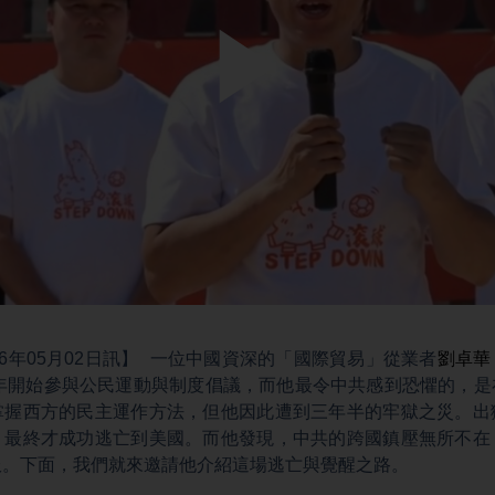
Play
Video
26年05月02日訊】 一位中國資深的「國際貿易」從業者
劉卓華
0年開始參與公民運動與制度倡議，而他最令中共感到恐懼的，
掌握西方的民主運作方法，但他因此遭到三年半的牢獄之災。出
，最終才成功逃亡到美國。而他發現，中共的跨國鎮壓無所不在
服。下面，我們就來邀請他介紹這場逃亡與覺醒之路。