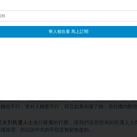
是兩個方面，就是一個是在
名譽上搞臭
、一個是經濟上斷絕。
是它利用各種你認識的人或者不認識的人，搜集你的黑材料，甚
說他是性侵；還有對陳光誠先生說他是假盲人；對傅希秋牧師，
對法輪功、對大紀元、對一些新唐人這些媒體的一些污衊。這當
一點就是從名譽上搞臭。
因為你生活在海外，我們所謂的民主人士都是需要生存的。那
你對中共進行就是同名狀的類似，你要加入中共，你要對他們服
壓，如果你做生意，它會掐斷你國內的供應，或者是在市場上進
的經濟資助，就是類似我這樣說，我把銀行卡給你封掉，我不讓
己錢也不行，拿外人錢更不行，而且如果你賺了錢，你往國內郵
式來對
民運人士
進行嚴厲的打壓，讓我們這些所有的民運人士
傳播真理。所以說中共的手段是無窮無盡的。