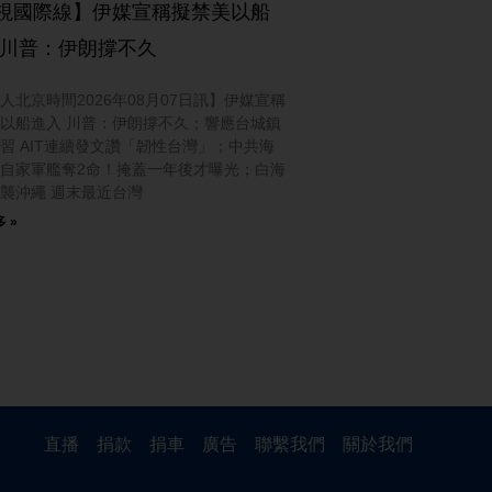
視國際線】伊媒宣稱擬禁美以船
 川普：伊朗撐不久
人北京時間2026年08月07日訊】伊媒宣稱
以船進入 川普：伊朗撐不久；響應台城鎮
習 AIT連續發文讚「韌性台灣」；中共海
自家軍艦奪2命！掩蓋一年後才曝光；白海
襲沖繩 週末最近台灣
 »
直播
捐款
捐車
廣告
聯繫我們
關於我們