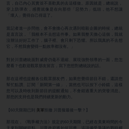
言，自己內心其實並不喜歡真的去這樣做。原因就是，總統說，
穿上防彈衣，感覺就像是在向那些「惡勢力」低頭，他不想讓
「壞人」覺得自己得逞了。
當記者進一步問他，會不會擔心再次遇到暗殺企圖的時候，總統
是直言說，「我根本不去想這件事。如果我整天擔心這個，我就
沒辦法好好工作了，腦子裡、會只剩下恐懼。所以我真的不去想
它，不然我會變得一點效率都沒有。」
對於川普總統面對威脅仍毫不退縮、展現強勢領導的一面，您怎
麼看？也歡迎觀眾朋友留言，寫下您想對總統說的話。
那在這裡也提醒各位觀眾朋友們，如果您覺得節目不錯，還請您
幫忙點讚、訂閱「新聞第一線」，當然也可以按下小鈴鐺，這樣
您可以及時收到新節目的提醒通知，不會錯過重大的突發消息。
那您的支持也是我們持續更新的動力。
【60天限期已到
美軍
拒撤 川普擬最後一擊？】
那現在，《戰爭權力法》規定的60天期限，已經在美東時間的今
天來到關鍵節點。川普政府將如何回應、這項備受爭議的戰時權