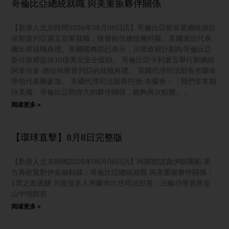
哥倫比亞總統就職 與美重振夥伴關係
【新唐人北京時間2026年08月08日訊】哥倫比亞新當選總統德拉
埃斯普列亞週五宣誓就職，接替前任總統佩特羅。美國派出代表
團出席就職典禮。美國國務院已表示，川普政府計劃向哥倫比亞
新任政府提供10億美元安全援助。 哥倫比亞卡利週五舉行新總統
阿韋拉多·德拉埃斯普列亞的就職典禮。 美國代理司法部長布蘭奇
率領代表團參加。 美國代理司法部長托德·布蘭奇：「我們非常期
待美國、哥倫比亞間偉大的夥伴關係，能夠再次點燃。」
阅读更多 »
【環球直擊】8月8日完整版
【新唐人北京時間2026年08月08日訊】阿聯酋譴責伊朗襲船 美
方再收緊對伊金融制裁；哥倫比亞總統就職 與美重振夥伴關係；
1票之差過關 川普提名人布蘭奇出任司法部長；法輪功學員舊金
山中領館前
阅读更多 »