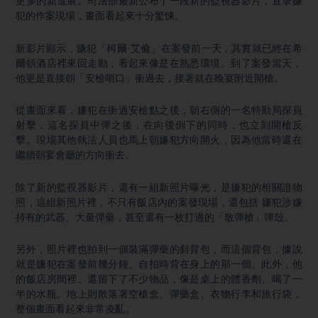
更多的新進展。司法部最新公布了一段新的監視器影片，直擊嫌
犯的作案現場，畫面看起來十分驚悚。
新影片顯示，嫌犯「柯爾·艾倫」在案發前一天，其實就已經在希
爾頓酒店裡來回走動，看起來像是在熟悉環境。到了案發當天，
他更是直接朝「安檢哨口」衝過去，接著就在晚宴附近開槍。
從畫面來看，嫌犯在衝過安檢點之後，朝右側的一名特勤局探員
射擊，這名探員中彈之後，在向後倒下的同時，也立刻開槍反
擊。現場其他執法人員也馬上朝嫌犯方向開火，因為他當時還在
繼續朝宴會廳的方向衝去。
除了新的監視器影片，還有一組新照片曝光，是嫌犯的相關證物
照，這組新照片裡，不只有飯店內的案發現場，還包括 嫌犯涉嫌
持有的武器、大量彈藥，甚至還有一枚打過的「散彈槍」彈殼。
另外，照片裡也拍到一個裝滿彈藥的斜背包，而這個背包，據說
就是嫌犯在案發前幾分鐘、自拍時背在身上的那一個。此外，他
的飯店房間裡、還留下了不少物品，像是桌上的體香劑、喝了一
半的水瓶。地上則散落著空槍盒、彈藥盒、衣物行李和旅行袋，
整個畫面看起來非常凌亂。