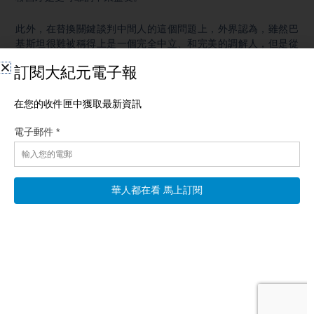
此外，在替換關鍵談判中間人的這個問題上，外界認為，雖然巴
基斯坦很難被稱得上是一個完全中立、和完美的調解人，但是從
現實條件來看，阿聯酋要完全取代巴基斯坦、成為美伊談判最核
心的中間人，現在看起來，可能性其實沒有那麼高。
原因很簡單，就是因為阿聯酋雖然有實力，也有槓桿，但可能很
難、被伊朗方面吞得下去。因為阿聯酋官員3月中旬已經明確講
出，和德黑蘭的雙邊關係正在惡化，而且阿聯酋現在對伊朗，是
越來越不客氣了。
阿聯酋總統外交顧問「安瓦爾·加爾賈什」就最新表態說，在伊朗
對周邊國家發動攻擊之後，德黑蘭如果還想在霍爾木茲海峽問題
上單方面定規矩、再叫別人相信它，這件事根本行不通。
而且，阿聯酋已經表示，可能加入美國主導的海峽護航行動，而
伊朗也把阿聯酋視為駐有美軍設施的國家之一。這些都會讓德黑
蘭、更傾向於把阿聯酋看成「壓力方」，而不是「仲裁方」。所
以，從現有的公開跡象來看，阿聯酋取代巴基斯坦的可能性還是
偏低，更可能會在「輔助協調、後段執行、和經濟航運議題」等