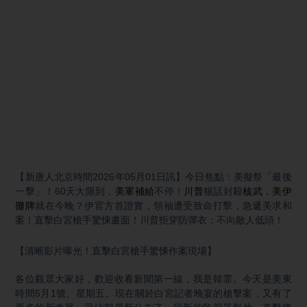
【新唐人北京時間2026年05月01日訊】今日焦點：美擬祭「最後
一擊」！60天大限到，
美軍
補給
不停！
川普
狠話封殺
核武
，
美伊
攤牌
就在今晚？伊官方首證實，領袖遭受致命打擊，急遞美求和
案！直擊白宮槍手驚悚畫面！川普拒穿防彈衣：不向敵人低頭！
【清晰影片曝光！直擊白宮槍手驚悚作案現場】
各位觀眾大家好，歡迎收看新聞第一線，我是韓霏。今天是美東
時間5月1號、星期五。現在關於白宮記者晚宴的槍擊案，又有了