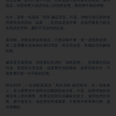
囂說，別想靠壓力或談判桌上的強勢姿態，硬把條件塞給伊朗。
此外，還有一名議員「阿里·赫茲里安」叫囂，伊朗方面已經把核
問題視為所謂的「結案」，意思就是這件事、在他們看來已經沒
有再談的空間，屬於不可談判的紅線。
還宣稱，伊朗未來如果要談，只會談兩件事：第一是戰爭賠償，
第二是霍爾木茲海峽的通行問題，而且前提是，美國必須先解除
制裁。
赫茲里安還聲稱，伊朗要以所謂的「強勢姿態」、把美國拉回談
判桌。更值得注意的是，他還警告地區國家，如果拒絕合作，可
能會遭到進一步升級的回應。
與此同時，一名強硬派議員「馬哈茂德·納巴維安」在一場集會
上，是公開警告中東阿拉伯國家的統治者，叫囂，如果伊朗的高
層領導人受到襲擊，那麼這些阿拉伯國家的君主，連同他們的宮
殿，都不會安全。他也警告周邊國家，不要替外部軍事行動、提
供落腳點。