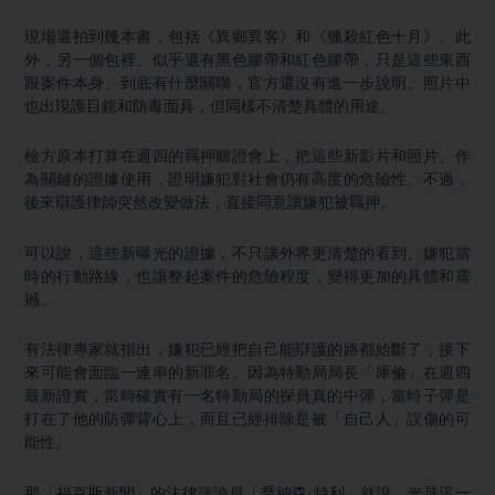
現場還拍到幾本書，包括《異鄉異客》和《獵殺紅色十月》。此
外，另一個包裡、似乎還有黑色膠帶和紅色膠帶，只是這些東西
跟案件本身、到底有什麼關聯，官方還沒有進一步說明。照片中
也出現護目鏡和防毒面具，但同樣不清楚具體的用途。
檢方原本打算在週四的羈押聽證會上，把這些新影片和照片、作
為關鍵的證據使用，證明嫌犯對社會仍有高度的危險性。不過，
後來辯護律師突然改變做法，直接同意讓嫌犯被羈押。
可以說，這些新曝光的證據，不只讓外界更清楚的看到、嫌犯當
時的行動路線，也讓整起案件的危險程度，變得更加的具體和震
撼。
有法律專家就指出，嫌犯已經把自己能辯護的路都給斷了，接下
來可能會面臨一連串的新罪名。因為特勤局局長「庫倫」在週四
最新證實，當時確實有一名特勤局的探員真的中彈，當時子彈是
打在了他的防彈背心上，而且已經排除是被「自己人」誤傷的可
能性。
那「福克斯新聞」的法律評論員「喬納森·特利」就說，光是這一