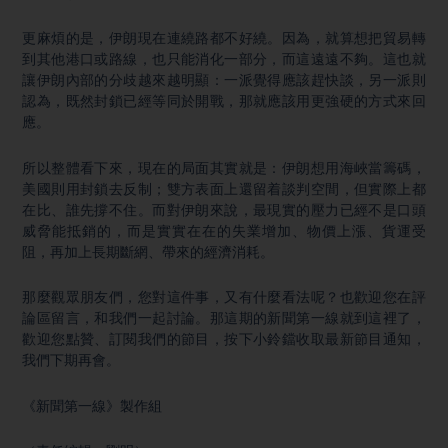
更麻煩的是，伊朗現在連繞路都不好繞。因為，就算想把貿易轉
到其他港口或路線，也只能消化一部分，而這遠遠不夠。這也就
讓伊朗內部的分歧越來越明顯：一派覺得應該趕快談，另一派則
認為，既然封鎖已經等同於開戰，那就應該用更強硬的方式來回
應。
所以整體看下來，現在的局面其實就是：伊朗想用海峽當籌碼，
美國則用封鎖去反制；雙方表面上還留着談判空間，但實際上都
在比、誰先撐不住。而對伊朗來說，最現實的壓力已經不是口頭
威脅能抵銷的，而是實實在在的失業增加、物價上漲、貨運受
阻，再加上長期斷網、帶來的經濟消耗。
那麼觀眾朋友們，您對這件事，又有什麼看法呢？也歡迎您在評
論區留言，和我們一起討論。那這期的新聞第一線就到這裡了，
歡迎您點贊、訂閱我們的節目，按下小鈴鐺收取最新節目通知，
我們下期再會。
《新聞第一線》製作組