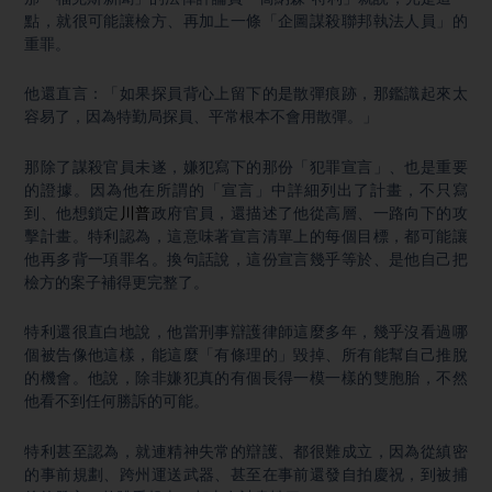
點，就很可能讓檢方、再加上一條「企圖謀殺聯邦執法人員」的
重罪。
他還直言：「如果探員背心上留下的是散彈痕跡，那鑑識起來太
容易了，因為特勤局探員、平常根本不會用散彈。」
那除了謀殺官員未遂，嫌犯寫下的那份「犯罪宣言」、也是重要
的證據。因為他在所謂的「宣言」中詳細列出了計畫，不只寫
到、他想鎖定
川普
政府官員，還描述了他從高層、一路向下的攻
擊計畫。特利認為，這意味著宣言清單上的每個目標，都可能讓
他再多背一項罪名。換句話說，這份宣言幾乎等於、是他自己把
檢方的案子補得更完整了。
特利還很直白地說，他當刑事辯護律師這麼多年，幾乎沒看過哪
個被告像他這樣，能這麼「有條理的」毀掉、所有能幫自己推脫
的機會。他說，除非嫌犯真的有個長得一模一樣的雙胞胎，不然
他看不到任何勝訴的可能。
特利甚至認為，就連精神失常的辯護、都很難成立，因為從縝密
的事前規劃、跨州運送武器、甚至在事前還發自拍慶祝，到被捕