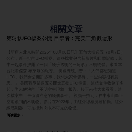
相關文章
第5批UFO檔案公開 目擊者：完美三角似隱形
【新唐人北京時間2026年08月08日訊】五角大樓週五（8月7日）
公布，新一批的UFO檔案。這些檔案包含新影片和目擊記錄，其
中一起事件披露了一個「幾乎透明的三角形」不明物體。來看本
台記者傑森‧布萊爾的報導。 美國總統川普：「人們都想知道
UFO。我們會公開許多事，我想大家會覺得，一些內容很有意
思。」 美國戰爭部週五公開第五批UFO檔案。這些文件收錄了多
起，尚未解決的「不明空中現象」報告。接下來帶大家看看，這
次檔案中，最值得注意的幾個事件。 視頻一拍到，在中東山區上
空追蹤到的不明物。影片在2023年，由紅外線感測器拍攝。紅外
線感測器，可拍攝到肉眼不可見的物體。
阅读更多 »