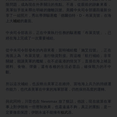
限問題，成為現在外界關注的焦點。不過，從眼前的跡象來看，
美軍似乎並未釋出明確的撤離訊號。美國中央司令部週四最新分
享了一組照片，秀出導彈驅逐艦「德爾伯特・D・布萊克號」在海
上大
補給
的畫面。
中央司令部表示，正在中東執行任務的驅逐艦「布萊克號」，已
經在海上完成了一次重要補給。
從中央司令部發布的內容來看：當時補給艦「施艾拉號」，正在
海面上為「布萊克號」進行物資對接。而這種「航行補給」非常
關鍵，能讓美軍的艦艇，在不必返港的情況下，直接在海上補足
燃料、食物、彈藥，還有各種的生活必需品，確保戰力的不中
斷。
所以這次補給，也反映出美軍正在維持、當地海上兵力的持續運
作能力，也代表美軍在中東的海軍部署，仍然保持高度的運轉。
與此同時，川普也在 Newsmax 放了狠話，他說，現在就算在軍
事上對伊朗有一些壓制效果，也還遠遠不夠，真正的重點，是一
定要徹底保證，伊朗永遠不能擁有
核武
器。