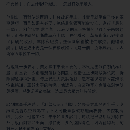
不要動手，而是什麼時候動手、怎麼打效果最大。
他指出，面對伊朗問題，川普政府手上、其實早就準備了多套軍
事選項，而且如果有必要，總統最後很可能會批准、進行「最後
一擊」。利普沃德 還直言，現在伊朗真正掌權的已經不是宗教領
袖，而是伊朗的伊斯蘭革命衛隊；在他看來，革命衛隊已經接管
了伊朗的政府、軍隊和經濟，整個國家都被他們掌控。他繼續
說，伊朗已經不再是一個神權政體，而是一個「流氓統治」，因
為軍方掌控了一切。
他也進一步表示，美方接下來最重要的，不只是壓制伊朗的核計
畫，而是要一次處理幾個核心問題，包括阻止伊朗取得核武、拆
除彈道導彈計畫、停止代理人武裝活動，還有確保霍爾木茲海峽
恢復暢通。至於出手的時機，他認為，白宮和軍方會選在對伊朗
領導層、特別是革命衛隊，造成最大壓力的時間點。
談到軍事手段時，「利普沃德」判斷，如果美方真的再出手，應
該還是會以空襲為主，不太可能直接發動地面攻勢、去控制海
峽。另外，他也主張，未來如果要談判，應該把巴基斯坦排除在
外，改由阿聯酋出面、擔任更主要的協調角色，因為他認為，阿
聯酋才是更可靠的中東盟友。