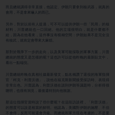
而且總統講得非常直接，他認定、伊朗只要拿到核武器，就真的
會用，不是拿來嚇人的而已。
另外，對於以前有人提過，可不可以提供伊朗一些「民用」的核
材料，川普總統也一口回絕。他的立場很明白，就是什麼都不
給，因為在他看來，這件事沒有模糊空間：伊朗如果不是完全沒
有核武，就肯定會帶來大麻煩。
那對於戰爭下一步的走向，以及美軍可能採取的軍事方案，川普
總統的態度又是怎樣的呢？這也許可以從他昨晚的最新貼文中，
看出一點端倪。
川普總統昨晚在真相社媒最新發文，點名稱讚了退役的海軍指揮
官「柯克・利普沃德」，說他在福克斯新聞接受採訪時、表現得
非常出色。川普認為，利普沃德在談到伊朗等議題時，分析得很
聰明，也很有洞見，最後還特別向他致謝。
那這位指揮官當時說了些什麼呢？在這段訪談裡，「利普沃德」
的態度可以說是相當的鮮明。他認為，美國對伊朗的施壓、不但
不會停，反而可能還會升級。而總統和軍方現在考慮的，不是要