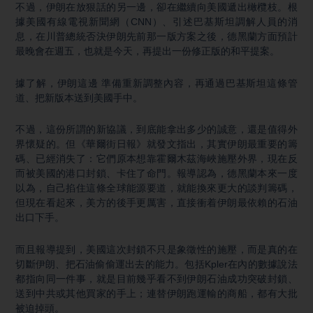
不過，伊朗在放狠話的另一邊，卻在繼續向美國遞出橄欖枝。根
據美國有線電視新聞網（CNN）、引述巴基斯坦調解人員的消
息，在川普總統否決伊朗先前那一版方案之後，德黑蘭方面預計
最晚會在週五，也就是今天，再提出一份修正版的和平提案。
據了解，伊朗這邊 準備重新調整內容，再通過巴基斯坦這條管
道、把新版本送到美國手中。
不過，這份所謂的新協議，到底能拿出多少的誠意，還是值得外
界懷疑的。但《華爾街日報》就發文指出，其實伊朗最重要的籌
碼、已經消失了：它們原本想靠霍爾木茲海峽施壓外界，現在反
而被美國的港口封鎖、卡住了命門。報導認為，德黑蘭本來一度
以為，自己掐住這條全球能源要道，就能換來更大的談判籌碼，
但現在看起來，美方的後手更厲害，直接衝着伊朗最依賴的石油
出口下手。
而且報導提到，美國這次封鎖不只是象徵性的施壓，而是真的在
切斷伊朗、把石油偷偷運出去的能力。包括Kpler在內的數據說法
都指向同一件事，就是目前幾乎看不到伊朗石油成功突破封鎖、
送到中共或其他買家的手上；連替伊朗跑運輸的商船，都有大批
被迫掉頭。