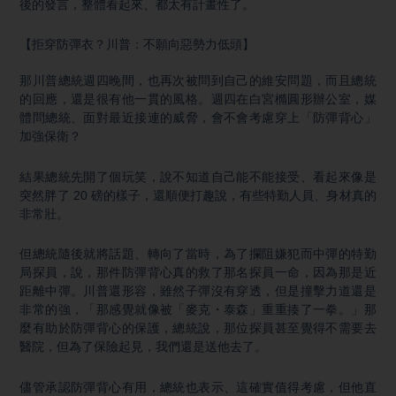
後的發言，整體看起來、都太有計畫性了。
【拒穿防彈衣？川普：不願向惡勢力低頭】
那川普總統週四晚間，也再次被問到自己的維安問題，而且總統
的回應，還是很有他一貫的風格。週四在白宮橢圓形辦公室，媒
體問總統、面對最近接連的威脅，會不會考慮穿上「防彈背心」
加強保衛？
結果總統先開了個玩笑，說不知道自己能不能接受、看起來像是
突然胖了 20 磅的樣子，還順便打趣說，有些特勤人員、身材真的
非常壯。
但總統隨後就將話題、轉向了當時，為了攔阻嫌犯而中彈的特勤
局探員，說，那件防彈背心真的救了那名探員一命，因為那是近
距離中彈。川普還形容，雖然子彈沒有穿透，但是撞擊力道還是
非常的強，「那感覺就像被「麥克・泰森」重重揍了一拳。」那
麼有助於防彈背心的保護，總統說，那位探員甚至覺得不需要去
醫院，但為了保險起見，我們還是送他去了。
儘管承認防彈背心有用，總統也表示、這確實值得考慮，但他直