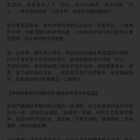
親並列，甚至被冠上了「烈士」這樣的稱呼。那所謂的「烈
士」，通常指的就是：已經去世，或者是為國捐軀的人。
那如果把這兩條、來自伊朗內部的訊息放在一起看的話，一種相
對合理、也最受關注的推測就是：小哈梅內伊很可能已經陷入重
度昏迷，而且長時間沒有甦醒。
進一步來看，甚至有人懷疑，他恐怕已經處於實質腦死的狀態，
因此才會在某些的宣傳語境中，被提前塑造成所謂的「烈士」；
而與此同時，最高領袖辦公室的官員又強調，當前最重要的，就
是「盡力保住他的生命」，那這是不是可以理解為，就是無論如
何，都要讓他維持住最後這一口氣呢？
【伊朗密集釋放強硬信號 轉身卻再遞求和協議】
那我們繼續回來聊伊朗方面的一波表態。在小哈梅內伊這則叫囂
的另一邊，伊朗司法總監「埃傑伊」聲稱，伊朗不主動尋求戰
爭，但也絕對不怕打仗，還宣稱「只要所謂的「國家尊嚴」受到
威脅，伊朗就會反擊。」
他也宣稱，談判不是不可以，但前提是不能帶著脅迫來談。還叫