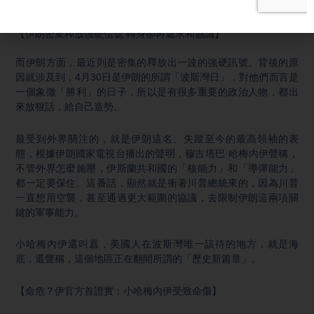
層面、發揮作用。
【伊朗密集釋放強硬信號 轉身卻再遞求和協議】
而伊朗方面，最近則是密集的釋放出一波的強硬訊號。背後的原
因就涉及到，4月30日是伊朗的所謂「波斯灣日」，對他們而言是
一個象徵「勝利」的日子，所以是有很多重要的政治人物，都出
來放狠話，給自己造勢。
最受到外界關注的，就是伊朗這名、失蹤至今的最高領袖的表
態，根據伊朗國家電視台播出的聲明，穆吉塔巴·哈梅內伊聲稱，
不管外界怎麼施壓，伊斯蘭共和國的「核能力」和「導彈能力」
都一定要保住。這番話，顯然就是衝著川普總統來的，因為川普
一直想用空襲，甚至通過更大範圍的協議，去限制伊朗這兩項關
鍵的軍事能力。
小哈梅內伊還叫囂，美國人在波斯灣唯一該待的地方，就是海
底，還聲稱，這個地區正在翻開所謂的「歷史新篇章」。
【命危？伊官方首證實：小哈梅內伊受致命傷】