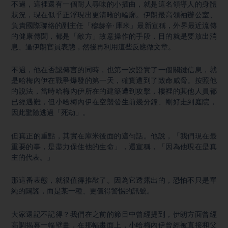
不過，這裡還有一個耐人尋味的小插曲，就是這名領導人的身體
狀況，現在似乎正浮現出更清晰的輪廓。伊朗最高領袖辦公室、
負責國際聯絡的副主任「穆赫辛·庫米」最新宣稱，外界最近流傳
的健康傳聞，都是「敵方」故意操作的手段，目的就是要放出消
息、逼伊朗官員表態，然後再利用這些反應做文章。
不過，他在否認傳言的同時，也第一次證實了一個關鍵信息，就
是哈梅內伊在戰爭爆發的第一天，確實遭到了致命威脅。按照他
的說法，當時哈梅內伊所在的建築遭到攻擊，樓裡的其他人員都
已經遇難，但小哈梅內伊在空襲發生前幾分鐘、剛好走到庭院，
因此驚險逃過「死劫」。
但真正的重點，其實在庫米後面的這句話。他說，「我們現在最
重要的事，是盡力保住他的生命」，還宣稱，「因為他現在是真
主的代表。」
那這番表態，就很值得推敲了。因為它透露出的，恐怕不只是單
純的闢謠，而是某一種、更值得警惕的訊號。
大家還記不記得？我們在之前的節目中曾經提到，伊朗方面曾經
高調揭幕一幅壁畫，在那幅畫面上，小哈梅內伊曾經被直接和父