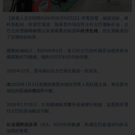
Video
【新唐人北京時間2026年05月02日訊】停電頻發，物資短缺，燃
料靠配給，街道空蕩蕩。隨著委內瑞拉停止向古巴運輸石油，古
巴正經歷蘇聯解體以來最嚴重的能源和
經濟危機
，民生凋敝達到
了災難性的程度。
國際組織統計，到2026年3月，進口到古巴的外國原油僅有來自
俄羅斯的73萬桶，僅夠古巴不到10天的供應。
2025年12月，委內瑞拉向古巴發出最後一批原油。
繼2026年1月3日美國抓捕委內瑞拉領導人馬杜羅之後，來自委內
瑞拉的
石油供應
隨即中斷。
2026年1月29日，在美國總統
川普
升級施壓行動後，從墨西哥運
往古巴的原油輸送中斷。
根據
國際能源署
（IEA）2023年的數據，島國古巴超過80%的石
油用於發電。