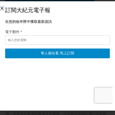
相關文章
美FAA調查「海軍陸戰隊一號」飛行安全事件
【新唐人北京時間2026年08月06日訊】美國總統川普，週二下
午，從白宮南草坪搭乘「海軍陸戰隊一號」直升機，前往安德魯
斯聯合基地。 緊靠白宮的華盛頓羅納德‧里根國家機場空中交通管
制人員，沒有依照慣例，暫停商業航班起降。一分鐘後，美國航
空旗下支線航空公司一架航班起飛。該航班和「海軍陸戰隊一
號」沒有達到要求的最低安全間隔，但沒有出現相向飛行或即將