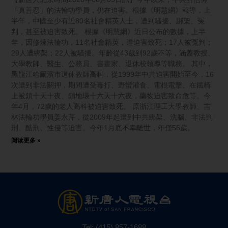
「真善忍」的法輪功學員，仍在迫害。根據《明慧網》報導，上
半年，中國至少有近80名社會精英人士，遭到騷擾、綁架、冤
判，甚至被迫害致死。 根據《明慧網》近日公布的數據，上半
年，因修煉法輪功，11名社會精英，遭迫害致死；17人被冤判；
29人遭綁架；22人被騷擾。年齡從43歲到92歲不等，涵蓋教授、
大學教師、醫生、公務員、書畫家、退休校領導等職務。 其中，
黑龍江哈爾濱市退休教師高科，從1999年中共迫害開始至今，16
次遭到非法關押，期間遭受毒打、野蠻灌食、電棍電擊、在鐵椅
上被鎖十天十夜、鎖地環十六天十六夜，藥物迫害致命危等。今
年4月，72歲的老人高科被迫害致死。 原浙江理工大學教師、吉
林法輪功學員姜永芹，從2009年起遭到中共綁架、洗腦、非法判
刑、酷刑、性侵等迫害。今年1月底不幸離世，年僅56歲。
阅读更多 »
Tel:
(415) 857-1688