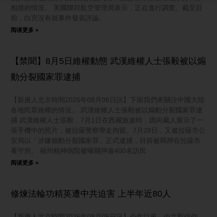
相撞的情況。 美國聯邦航空管理局表示，正在進行調查。截至目
前，白宮沒有就事件發表評論。
阅读更多 »
【禁聞】8月5日維權動態 武漢維權人士張毅被以煽
動分裂國家罪逮捕
【新唐人北京時間2026年08月06日訊】下面我們來關注中國大陸
各地民眾維權的情況。 武漢維權人士張毅被以煽動分裂國家罪逮
捕 武漢維權人士張毅，7月1日在西藏旅遊時，因向藏人展示了一
張手機中的照片，被拉薩警察帶走拘留。7月28日，又被拉薩市公
安局以「涉嫌煽動分裂國家罪」正式逮捕，目前被羈押在拉薩市
看守所。 福州精神病院被曝關押逾400名訪民
阅读更多 »
修煉法輪功精英遭中共迫害 上半年近80人
【新唐人北京時間2026年08月05日訊】今年以來，中共對信仰