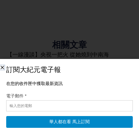
相關文章
【一線漫談】央視一把火 從她燒到中南海
【新唐人北京時間2026年08月09日訊】觀眾朋友們大家好，歡迎
收看《一線漫談》，我是文臻。 最近中共官場出現了一個很誇張
的場面。7月24日一天之內，就有十個廳局級官員被查，六個廳局
級官員被「雙開」，另外還有一個副部級官員落馬。加起來，一
天就有17個官員出事。 而從7月開始，還有六個副部級的中管官
員落馬，涉及金融、交通、民航、地方政協和宣傳系統。 所以也
有網友調侃說，現在中共官員落馬已經成了「流水線作業」了，
而且大小官員也是人人自危，今早還在抓人、晚上可能就被人抓
了。
阅读更多 »