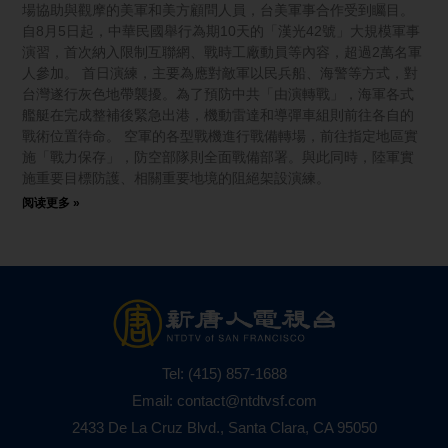
場協助與觀摩的美軍和美方顧問人員，台美軍事合作受到矚目。
自8月5日起，中華民國舉行為期10天的「漢光42號」大規模軍事
演習，首次納入限制互聯網、戰時工廠動員等內容，超過2萬名軍
人參加。 首日演練，主要為應對敵軍以民兵船、海警等方式，對
台灣遂行灰色地帶襲擾。為了預防中共「由演轉戰」，海軍各式
艦艇在完成整補後緊急出港，機動雷達和導彈車組則前往各自的
戰術位置待命。 空軍的各型戰機進行戰備轉場，前往指定地區實
施「戰力保存」，防空部隊則全面戰備部署。與此同時，陸軍實
施重要目標防護、相關重要地境的阻絕架設演練。
阅读更多 »
Tel:
(415) 857-1688
Email:
contact@ntdtvsf.com
2433 De La Cruz Blvd., Santa Clara, CA 95050