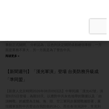
以色列撤駐成都領館 分析：視中共為敵國
【新唐人北京時間2026年08月09日訊】以色列駐成都總領事館日
前突然宣布關閉。分析認為，這次以色列關閉領事館是因為看清
了中共面目，實際上是在警告中共，隨著地緣政治的緊張，中以
關係可能會變得越來越糟糕。 8月5日，以色列駐成都總領事韓嘉
迪（Gadi Harpaz）在官方微信公眾號上宣布，以色列駐成都總領
事館正式關閉。 分析認為，以色列決定關閉成都總領事館，一方
面是業務不算大，另一方面是為了警告中共。
阅读更多 »
【新聞週刊】「漢光軍演」登場 台美防務升級成
「準同盟」
【新唐人北京時間2026年08月09日訊】中華民國「漢光42號」演
習8月5日登場，為期10天。以應對中共灰色地帶的襲擾以及「由
演轉戰」的威脅為主軸。海、陸、空三軍同步展開戰備部署，展
現國軍面對中共脅迫自我防衛的決心。而在各項演訓中，常見到