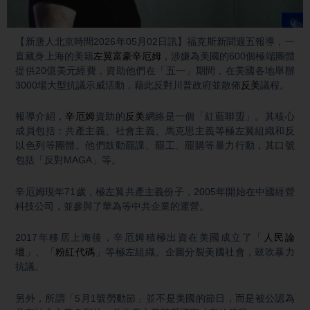
Video
【新唐人北京時間2026年05月02日訊】福克斯新聞週五報導，一
直藏身上海的美籍
左翼富豪
辛厄姆
，涉嫌為美國的600個極端團體
提供20億美元經費，資助他們在「五一」期間，在美國各地舉辦
3000場大型抗議示威活動，藉此反對川普政府並散佈
反美
議程。
報導介紹，
辛厄姆
資助的
反美
網絡是一個「紅藍聯盟」。其核心
成員包括：共產主義、社會主義、馬克思主義等極左翼組織和反
以色列等團體。他們鼓動罷課、罷工、罷購等暴力行動，其口號
包括「反對MAGA」等。
辛厄姆現年71歲，極左翼共產主義份子，2005年開始在中國經營
科技公司，並參與了華為等中共企業的運營。
2017年移居上海後，辛厄姆積極出資在美國成立了「
人民論
壇
」、「
粉紅代碼
」等極左組織。企圖分裂美國社會，鼓吹暴力
抗議。
另外，所謂「5月1號勞動節」並不是美國的節日，而是被公認為