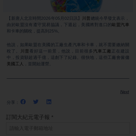
Video
【新唐人北京時間2026年05月02日訊】
川普
總統今早發文表示，
由於歐盟沒有遵守貿易協議，下週起，美國將對進口的
歐盟汽車
和卡車的關稅，提高到25%。
他說，如果歐盟在美國的工廠生產汽車和卡車，就不需要繳納關
稅了。
川普
看好這一前景，他說，目前很多
汽車工廠
正在建設
中，投資額超過千億，這創下了紀錄。很快地，這些工廠會僱傭
美國工人
，並開始運營。
Next
分享：