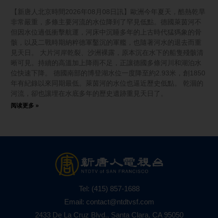
【新唐人北京時間2026年08月08日訊】歐洲今年夏天，酷熱乾旱
非常嚴重，多條主要河流的水位降到了罕見低點。德國萊茵河不
但因水位過低衝擊航運，河床中沉睡多年的上古時代猛獁象的骨
骸，以及二戰時期納粹德軍鑿沉的軍艦，也隨著河水的退去而重
見天日。 大片河岸乾裂、沙洲裸露，原本沉在水下的船隻殘骸清
晰可見。持續的高溫加上降雨不足，正讓德國多條河川和湖泊水
位快速下降。 德國南部的博登湖水位一度降至約2.93米，創1850
年有紀錄以來同期最低。萊茵河的水位也逼近歷史低點。 乾涸的
河流，卻也讓埋在水底多年的歷史遺跡重見天日了。
阅读更多 »
Tel:
(415) 857-1688
Email:
contact@ntdtvsf.com
2433 De La Cruz Blvd., Santa Clara, CA 95050