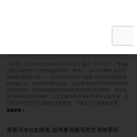
報曝：俄放炸藥無人機！測試北約底線？中共「反腐先鋒」秒落
馬！挪威碉堡驚藏中共間諜？ 海峽協議達成在即 美官員：將解封
港口 觀眾朋友大家好，歡迎收看《新聞第一線》，我是懿馨。今
天是美東時間8月7號，星期五。
阅读更多 »
俄羅斯壓力大增 美參院高票通過重磅制裁法案
【新唐人北京時間2026年08月08日訊】週五（8月7日），美國參
議院以86票對11票的壓倒性優勢，通過了《2026年林賽·格雷厄
姆制裁俄羅斯法案》，令這個已經延宕了超過一年的對俄羅斯重
磅制裁立法，終於取得重大進展。 該法案將加大對俄羅斯和伊朗
的經濟制裁，並授權總統對持續購買俄羅斯能源的國家，加徵最
高100%的懲罰性關稅，以此切斷莫斯科發動戰爭的資金來源。該
法案目前仍需在眾議院表決通過後，才能送交川普總統簽署。
阅读更多 »
萊茵河水位創新低 猛獁象骨骸等歷史遺物重現