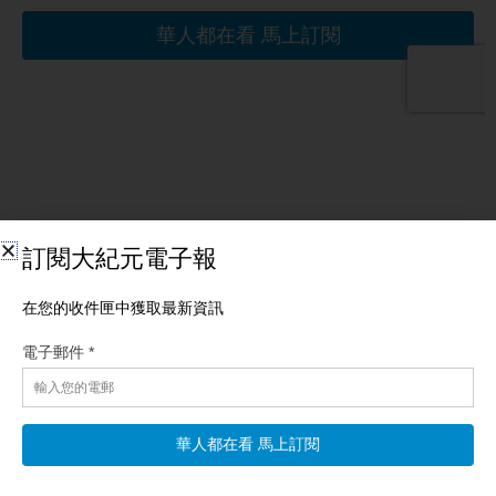
相關文章
【新聞第一線】「還要打！」川普會議突離場 美10
軍機急升空
【新唐人北京時間2026年08月08日訊】今日焦點：美軍機集結霍
峽上空！將解封伊朗港口？伊突曝：想加入《麥加協議》！美情