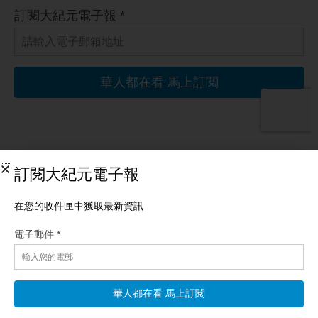
相關文章
【新聞直擊】戰局惡化 朝鮮導彈隊入俄 美鳥速通