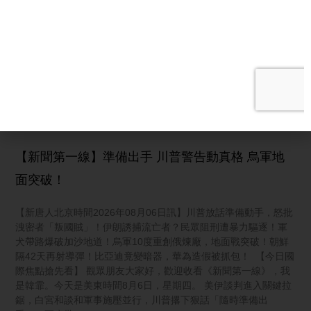
情報
【新唐人北京時間2026年08月06日訊】霍峽協議待批准？伊朗核
心斷訊！總統承認難溝通；朝俄軍事升級，美烏再度聯手；漢光
首日驚魂！F-16衝出跑道；竹知了刷爆全網！華為急關評論 【霍
爾木茲露曙光 伊朗高層現異象】 霍爾木茲海峽有望重新開放，但
中東局勢仍充滿變數。
阅读更多 »
【新聞第一線】準備出手 川普警告動真格 烏軍地
面突破！
【新唐人北京時間2026年08月06日訊】川普放話準備動手，怒批
洩密者「叛國賊」！伊朗誘捕流亡者？民眾阻刑遭暴力驅逐！軍
犬帶路爆破加沙地道！烏軍10度重創俄煉廠，地面戰突破！朝鮮
隔42天再射導彈！比亞迪竟變暗器，華為造假被抓包！ 【今日國
際焦點搶先看】 觀眾朋友大家好，歡迎收看《新聞第一線》，我
是韓霏。今天是美東時間8月6日，星期四。 美伊談判進入關鍵拉
鋸，白宮和談和軍事施壓並行，川普撂下狠話「隨時準備出