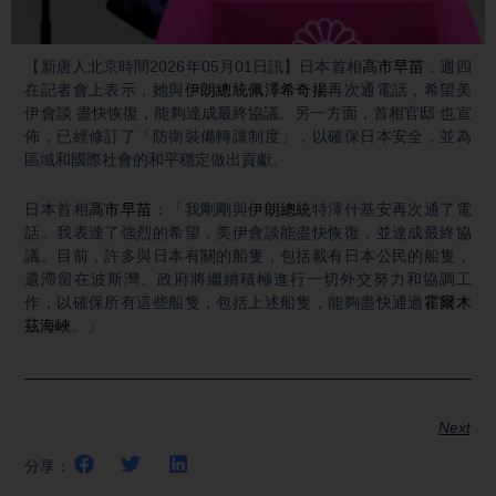
Video
【新唐人北京時間2026年05月01日訊】日本首相
高市早苗
，週四
在記者會上表示，她與
伊朗總統
佩澤希奇揚
再次通電話，希望美
伊會談 盡快恢復，能夠達成最終協議。另一方面，首相官邸 也宣
佈，已經修訂了「防衛裝備轉讓制度」，以確保日本安全，並為
區域和國際社會的和平穩定做出貢獻。
日本首相
高市早苗
：「我剛剛與
伊朗總統
特澤什基安再次通了電
話。我表達了強烈的希望，美伊會談能盡快恢復，並達成最終協
議。目前，許多與日本有關的船隻，包括載有日本公民的船隻，
還滯留在波斯灣。政府將繼續積極進行一切外交努力和協調工
作，以確保所有這些船隻，包括上述船隻，能夠盡快通過
霍爾木
茲海峽
。」
Next
分享：