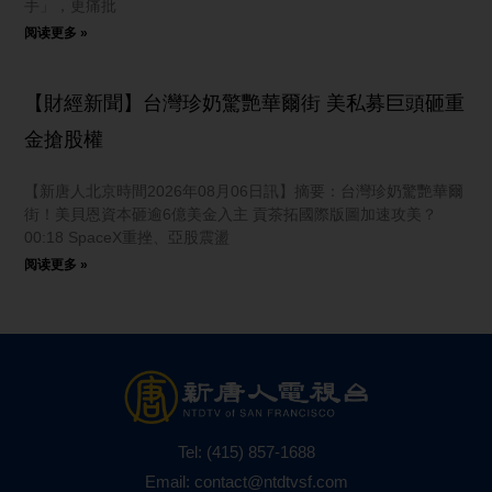
手」，更痛批
阅读更多 »
【財經新聞】台灣珍奶驚艷華爾街 美私募巨頭砸重
金搶股權
【新唐人北京時間2026年08月06日訊】摘要：台灣珍奶驚艷華爾
街！美貝恩資本砸逾6億美金入主 貢茶拓國際版圖加速攻美？
00:18 SpaceX重挫、亞股震盪
阅读更多 »
Tel:
(415) 857-1688
Email:
contact@ntdtvsf.com