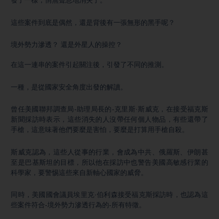
發了一樣，悄無聲息地消失了。
這些案件到底是偶然，還是背後有一張無形的黑手呢？
境外勢力滲透？ 還是外星人的操控？
在這一連串的案件引起關注後，引發了不同的推測。
一種，是從國家安全角度出發的解讀。
曾任美國聯邦調查局-助理局長的-克里斯·斯威克，在接受福克斯
新聞採訪時表示，這些消失的人沒帶任何個人物品，有些還帶了
手槍，這意味著他們要麼是害怕，要麼是打算用手槍自殺。
斯威克認為，這些人從事的行業，會成為中共、俄羅斯、伊朗甚
至是巴基斯坦的目標，所以他在採訪中也警告美國高敏感行業的
科學家，要警惕這些來自新軸心國家的威脅。
同時，美國國會議員埃里克·伯利森接受福克斯採訪時，也認為這
些案件符合-境外勢力滲透行為的-所有特徵。