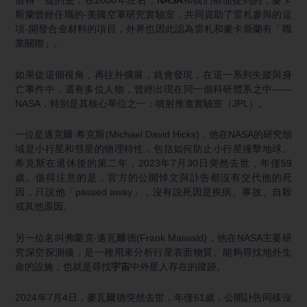
值得一提的是，在2000年左右，
NASA
和我們前面提到的，麥卡
斯蘭曾經任職的-美國空軍研究實驗室，共同資助了雷札參與的這
項-開發合金材料的項目，外界也因此認為雷札和麥卡斯蘭有「職
業關聯」。
如果從這個視角，再往外擴展，就會發現，在這一系列失蹤與身
亡事件中，還有多位人物，曾經出現在同一個科研體系之中——
NASA，特別是其核心單位之一：噴射推進實驗室（JPL）。
一位是邁克爾·希克斯(Michael David Hicks)，他在NASA的研究領
域是小行星和彗星的物理特性，包括如何防止小行星撞擊地球。
希克斯在退休後的第二年，2023年7月30日突然去世，年僅59
歲。值得注意的是，官方的公開悼文與訃告都沒有交代他的死
因，只說他「passed away」，沒有說死因是疾病、事故、自殺
或其他原因。
另一位名叫弗蘭克‧邁瓦爾德(Frank Maiwald)，他在NASA主要研
究深空探測儀，是一種用來分析行星表面物質、能夠尋找地外生
命的設施，也就是尋找
宇宙
中外星人存在的蹤跡。
2024年7月4日，麥瓦爾德突然去世，年僅61歲，公開訃告同樣沒