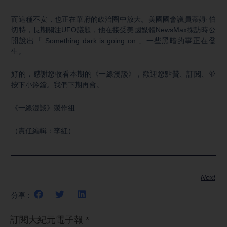
而這種不安，也正在華府的政治圈中放大。美國國會議員蒂姆·伯
切特，長期關注UFO議題，他在接受美國媒體NewsMax採訪時公
開說出「 Something dark is going on.」一些黑暗的事正在發
生。
好的，感謝您收看本期的《一線漫談》，歡迎您點贊、訂閱、並
按下小鈴鐺。我們下期再會。
《一線漫談》製作組
（責任編輯：李紅）
Next
分享：