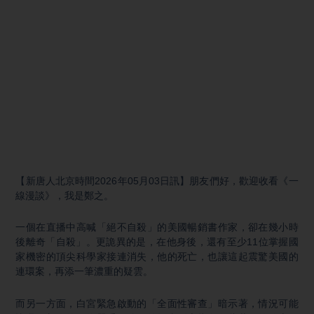
【新唐人北京時間2026年05月03日訊】朋友們好，歡迎收看《一
線漫談》，我是鄭之。
一個在直播中高喊「絕不自殺」的美國暢銷書作家，卻在幾小時
後離奇「自殺」。更詭異的是，在他身後，還有至少11位掌握國
家機密的頂尖科學家接連消失，他的死亡，也讓這起震驚美國的
連環案，再添一筆濃重的疑雲。
而另一方面，白宮緊急啟動的「全面性審查」暗示著，情況可能