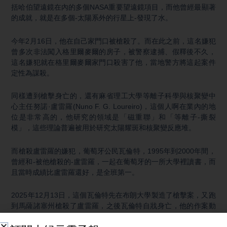
括哈伯望遠鏡在內的多個NASA重要望遠鏡項目，而他曾經最顯著
的成就，就是在多個-太陽系外的行星上-發現了水。
今年2月16日，他在自己家門口被槍殺了。而在此之前，這名嫌犯
曾多次非法闖入格里爾麥爾的房子，被警察逮捕、假釋後不久，
這名嫌犯就在格里爾麥爾家門口殺害了他，當地警方將這起案件
定性為謀殺。
同樣遭到槍擊身亡的，還有麻省理工大學等離子科學與核聚變中
心主任努諾·盧雷羅(Nuno F. G. Loureiro)，這個人啊在業內的地
位是非常高的，他研究的領域是「磁重聯」和「等離子-撕裂
模」，這些理論普遍被用於研究太陽耀斑和核聚變反應堆。
而槍殺盧雷羅的嫌犯，葡萄牙公民瓦倫特，1995年到2000年間，
曾經和-被他槍殺的-盧雷羅，一起在葡萄牙的一所大學裡讀書，而
且當時成績比盧雷羅還好，是全班第一。
2025年12月13日，這個瓦倫特先在布朗大學製造了槍擊案，又跑
到馬薩諸塞州槍殺了盧雷羅，之後瓦倫特自戕身亡，他的作案動
機至今仍然是個謎。