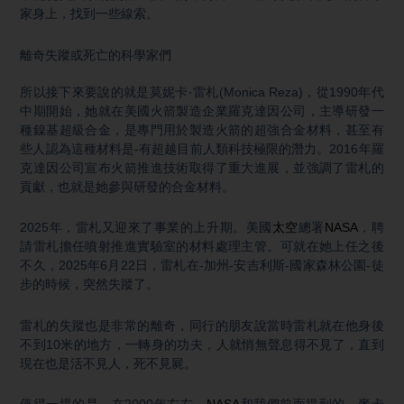
家身上，找到一些線索。
離奇失蹤或死亡的科學家們
所以接下來要說的就是莫妮卡·雷札(Monica Reza)，從1990年代
中期開始，她就在美國火箭製造企業羅克達因公司，主導研發一
種鎳基超級合金，是專門用於製造火箭的超強合金材料，甚至有
些人認為這種材料是-有超越目前人類科技極限的潛力。2016年羅
克達因公司宣布火箭推進技術取得了重大進展，並強調了雷札的
貢獻，也就是她參與研發的合金材料。
2025年，雷札又迎來了事業的上升期。美國
太空
總署
NASA
，聘
請雷札擔任噴射推進實驗室的材料處理主管。可就在她上任之後
不久，2025年6月22日，雷札在-加州-安吉利斯-國家森林公園-徒
步的時候，突然失蹤了。
雷札的失蹤也是非常的離奇，同行的朋友說當時雷札就在他身後
不到10米的地方，一轉身的功夫，人就悄無聲息得不見了，直到
現在也是活不見人，死不見屍。