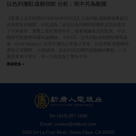
以色列撤駐成都領館 分析：視中共為敵國
【新唐人北京時間2026年08月09日訊】以色列駐成都總領事館日
前突然宣布關閉。分析認為，這次以色列關閉領事館是因為看清
了中共面目，實際上是在警告中共，隨著地緣政治的緊張，中以
關係可能會變得越來越糟糕。 8月5日，以色列駐成都總領事韓嘉
迪（Gadi Harpaz）在官方微信公眾號上宣布，以色列駐成都總領
事館正式關閉。 分析認為，以色列決定關閉成都總領事館，一方
面是業務不算大，另一方面是為了警告中共。
阅读更多 »
Tel:
(415) 857-1688
Email:
contact@ntdtvsf.com
2433 De La Cruz Blvd., Santa Clara, CA 95050