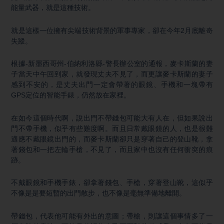
能量武器，就是這種技術。
就是這樣一位擁有尖端技術背景的軍事專家，卻在今年2月底離奇
失蹤。
根據-新墨西哥州-伯納利洛縣-警長辦公室的通報，麥卡斯蘭的妻
子當天中午回到家，就發現丈夫不見了，而更讓麥卡斯蘭的妻子
感到不安的，是丈夫出門一定會帶著的眼鏡、手機和一塊帶有
GPS定位的智能手錶，仍然放在家裡。
在如今這個時代啊，說出門不帶錢包可能大有人在，但如果說出
門不帶手機，似乎有些難度啊。而且日常戴眼鏡的人，也是很難
適應不戴眼鏡出門的，而麥卡斯蘭卻只是穿著自己的登山靴，拿
著錢包和一把左輪手槍，不見了，而且家中也沒有任何衝突的痕
跡。
不戴眼鏡和手機手錶，卻拿著錢包、手槍，穿著登山靴，這似乎
不像是是要短暫的出門散步，也不像是毫無準備地離開。
帶錢包，代表他可能有外出的意圖；帶槍，則讓這個事情多了一