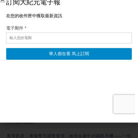
那我們再把視線轉向美國另一個科研體系，美國核研究重鎮「洛
斯-阿拉莫斯-國家實驗室」，也可以看到類似的現象。
安東尼·查維斯(Anthony Chavez)，是洛斯-阿拉莫斯-國家實驗室
的前員工，主要負責美國核基礎設施的建設，而這個實驗室，正
是美國原子彈之父奧本海默領導的「曼哈頓計劃」，造出第一顆
原子彈計劃的地方。
去年5月8日，79歲的查維斯從-新墨西哥州-的家中失蹤，留下了
手機、鑰匙、錢包等等所有的私人物品，也沒有開車，至今也仍
然下落不明。
同樣在洛斯-阿拉莫斯工作的梅麗莎·卡西亞斯（Melissa
Casias），則在2025年6月26日突然消失。
當天，在她的丈夫上班之後，卡西亞斯因為沒帶工作證，需要居
家辦公，中午給女兒送完午餐後，突然失聯了，也是同樣沒有帶
任何私人物品。
異常的是，事後警方調查發現，她留在家中的兩部手機——一部