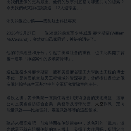
比我們想像的更為嚴重。他們的故事到底指向哪些共同的線索？
今天我們就來詳細說說這「12人連環案」。
消失的退役少將——國防航太科技專家
2026年2月27日，一位68歲的前空軍少將威廉·麥卡斯蘭(William
McCasland)，突然從自己家附近，神祕的消失了。
他的特殊經歷和身分，引起了美國社會的重視，也由此揭開了背
後一連串「神祕案件的多米諾骨牌」。
這位退役少將麥卡斯蘭，擁有美國麻省理工大學航太工程的博士
學位，是美國航空航天工程領域的資深專家，曾經擔任過位於俄
亥俄州帕特森空軍基地中的空軍研究實驗室的主任。
退役之後，麥卡斯蘭一直擔任著應用技術協會的技術總監，這家
公司是美國國防綜合企業，業務涉及導彈防禦、
太空
作戰、定向
能量武器——比如雷射、電磁武器等等的這些領域。
聽起來很高端吧，前端時間在伊朗衝突中，以色列的「鐵束」激
光武器不就在阻攔伊朗的無人機上，發揮了大作用嗎，所謂定向