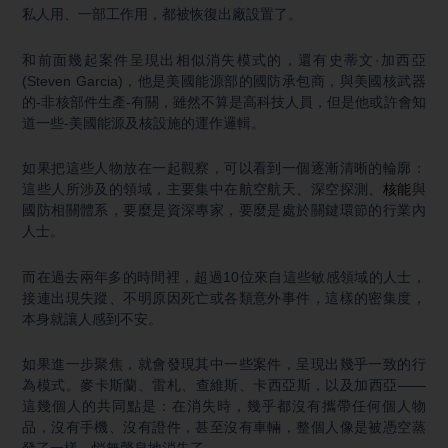
私人用、一部工作用，都被恢復出廠設置了。
和前面幾起案件呈現出相似消失模式的，還有史蒂文·加西亞
(Steven Garcia)，他是美國能源部的國防承包商，與美國核武器
的-非核部件生產-有關，雖然不算是高科技人員，但是他或許會知
道一些-美國能源及核設施的運作邏輯。
如果把這些人物放在一起觀察，可以看到一個逐漸清晰的輪廓：
這些人所涉及的領域，主要集中在航空航天、深空探測、
核能
與
國防相關體系，要麼是資深專家，要麼是處於關鍵環節的行業內
人士。
而在過去兩年多的時間裡，超過10位來自這些敏感領域的人士，
接連出現失蹤、不明原因死亡或各類意外事件，這樣的密集度，
本身就讓人感到不安。
如果進一步聚焦，就會發現其中一些案件，呈現出幾乎一致的行
為模式。麥卡斯蘭、雷札、查維斯、卡西亞斯，以及加西亞——
這幾個人的共同點是：在消失時，幾乎都沒有攜帶任何個人物
品，沒有手機、沒有證件，甚至沒有車輛，整個人像是被憑空蒸