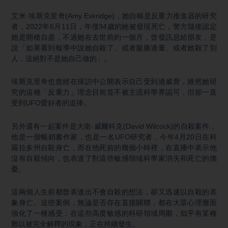
艾米·埃斯克里奇(Amy Eskridge)，她自稱是反重力推進器的研究
者，2022年6月11日，年僅34歲的她被發現死亡，警方隨後認定
她是開槍自盡，不過她在去世前約一個月，曾發訊息給朋友，是
說「如果看到報導中說她自殺了、或者服藥過量、或者她殺了別
人，這絕對不是她自己做的」。
埃斯克里奇也曾經在採訪中公開表示自己受到過威脅，雖然她研
究的這種「反重力」理念目前並不被主流科學界認可，但卻一直
受到UFO愛好者的追捧。
另外還有一起案件是大衛·威爾科克(David Wilcock)的自殺案件，
他是一個暢銷書作家，也是一名UFO研究者，今年4月20日在科
羅拉多州自殺身亡，而在他死前的幾個小時裡，在直播中表示他
沒有自殺傾向，也表達了對這些敏感領域科學家消失和死亡的擔
憂。
這兩個人生前都曾表達出不會自殺的想法，卻又迅速以自殺的表
象身亡。這些案例，無論是否存在直接關聯，都在大眾心理層面
強化了一種感受：在這些高度敏感的科研領域周圍，似乎有某種
難以被完全解釋的現象，正在持續發生。