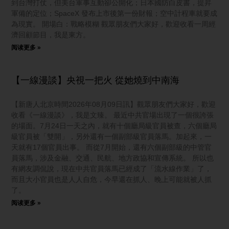
到台灣打仗，但美台軍事互動卻公開化；日本國防白皮書，提昇
軍備的定位；SpaceX 發布上市後第一份財報；空中計程車就要成
為現實。 開場白：戰略模糊 觀眾朋友們大家好，歡迎收看一周經
濟回顧節目，我是東方。
阅读更多 »
【一線漫談】央視一把火 從她燒到中南海
【新唐人北京時間2026年08月09日訊】觀眾朋友們大家好，歡迎
收看《一線漫談》，我是文臻。 最近中共官場出現了一個很誇張
的場面。7月24日一天之內，就有十個廳局級官員被查，六個廳局
級官員被「雙開」，另外還有一個副部級官員落馬。加起來，一
天就有17個官員出事。 而從7月開始，還有六個副部級的中管官
員落馬，涉及金融、交通、民航、地方政協和宣傳系統。 所以也
有網友調侃說，現在中共官員落馬已經成了「流水線作業」了，
而且大小官員也是人人自危，今早還在抓人、晚上可能就被人抓
了。
阅读更多 »