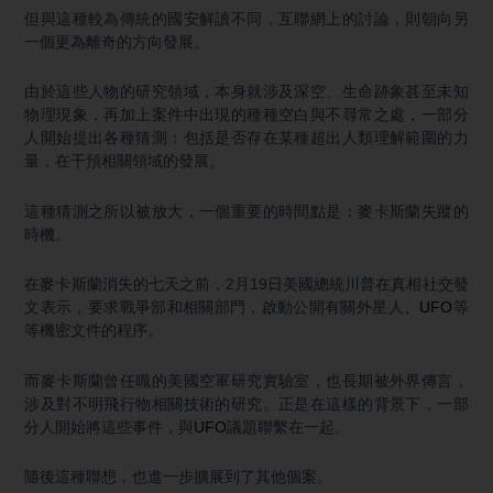
但與這種較為傳統的國安解讀不同，互聯網上的討論，則朝向另
一個更為離奇的方向發展。
由於這些人物的研究領域，本身就涉及深空、生命跡象甚至未知
物理現象，再加上案件中出現的種種空白與不尋常之處，一部分
人開始提出各種猜測：包括是否存在某種超出人類理解範圍的力
量，在干預相關領域的發展。
這種猜測之所以被放大，一個重要的時間點是：麥卡斯蘭失蹤的
時機。
在麥卡斯蘭消失的七天之前，2月19日美國總統川普在真相社交發
文表示，要求戰爭部和相關部門，啟動公開有關外星人、
UFO
等
等機密文件的程序。
而麥卡斯蘭曾任職的美國空軍研究實驗室，也長期被外界傳言，
涉及對不明飛行物相關技術的研究。正是在這樣的背景下，一部
分人開始將這些事件，與
UFO
議題聯繫在一起。
隨後這種聯想，也進一步擴展到了其他個案。