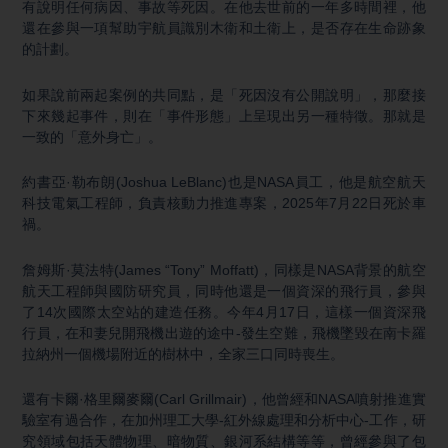
有說明任何病因、事故等死因。在他去世前的一年多時間裡，他
還在參與一項幫助宇航員識別木衛和土衛上，是否存在生命跡象
的計劃。
如果說前兩起案例的共同點，是「死因沒有公開說明」，那麼接
下來幾起事件，則在「事件形態」上呈現出另一種特徵。那就是
一致的「意外身亡」。
約書亞·勒布朗(Joshua LeBlanc)也是NASA員工，他是航空航天
科技電氣工程師，負責核動力推進專案，2025年7月22日死於車
禍。
詹姆斯·莫法特(James “Tony” Moffatt)，同樣是NASA背景的航空
航天工程師與國防研究員，同時他還是一個資深的飛行員，參與
了14次國際太空站的建造任務。今年4月17日，這樣一個資深飛
行員，在和妻兒開飛機出遊的途中-發生空難，飛機墜毀在南卡羅
拉納州一個機場附近的樹林中，全家三口同時喪生。
還有卡爾·格里爾麥爾(Carl Grillmair)，他曾經和NASA噴射推進實
驗室有過合作，在加州理工大學-紅外線處理和分析中心-工作，研
究領域包括天體物理、暗物質、銀河系結構等等，曾經參與了包