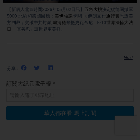
Video
【新唐人北京時間2026年05月02日訊】
五角大樓
決定從德國撤軍
5000 北約和德國回應；
美伊核談
卡關 向伊朗支付
通行費
恐遭美
方制裁；突破中共封鎖
賴清德
飛抵史瓦帝尼；5·13
世界法輪大法
日
「真善忍」讓世界更美好。
Next
分享：