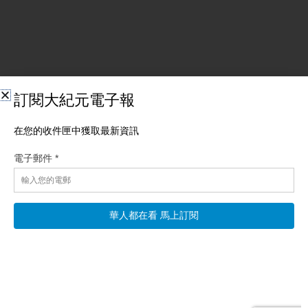
相關文章
【新聞直擊】戰局惡化 朝鮮導彈隊入俄 美鳥速通
情報
【新唐人北京時間2026年08月06日訊】霍峽協議待批准？伊朗核
心斷訊！總統承認難溝通；朝俄軍事升級，美烏再度聯手；漢光
首日驚魂！F-16衝出跑道；竹知了刷爆全網！華為急關評論 【霍
爾木茲露曙光 伊朗高層現異象】 霍爾木茲海峽有望重新開放，但
中東局勢仍充滿變數。
阅读更多 »