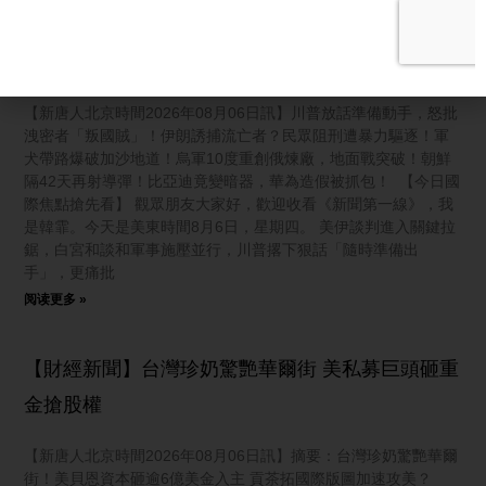
【新聞第一線】準備出手 川普警告動真格 烏軍地
面突破！
【新唐人北京時間2026年08月06日訊】川普放話準備動手，怒批
洩密者「叛國賊」！伊朗誘捕流亡者？民眾阻刑遭暴力驅逐！軍
犬帶路爆破加沙地道！烏軍10度重創俄煉廠，地面戰突破！朝鮮
隔42天再射導彈！比亞迪竟變暗器，華為造假被抓包！ 【今日國
際焦點搶先看】 觀眾朋友大家好，歡迎收看《新聞第一線》，我
是韓霏。今天是美東時間8月6日，星期四。 美伊談判進入關鍵拉
鋸，白宮和談和軍事施壓並行，川普撂下狠話「隨時準備出
手」，更痛批
阅读更多 »
【財經新聞】台灣珍奶驚艷華爾街 美私募巨頭砸重
金搶股權
【新唐人北京時間2026年08月06日訊】摘要：台灣珍奶驚艷華爾
街！美貝恩資本砸逾6億美金入主 貢茶拓國際版圖加速攻美？