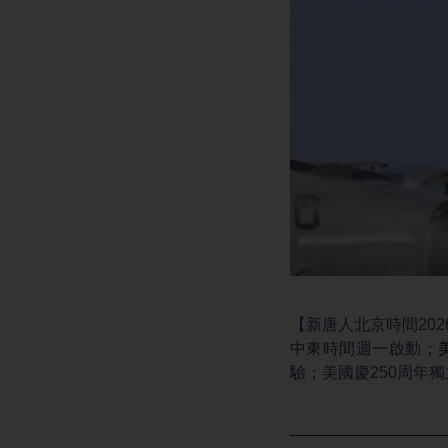
【新唐人北京時間202
中東時間週一啟動；
驗；美國慶250周年