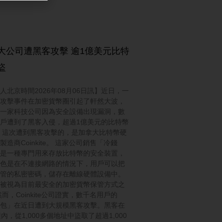
大公司遭黑客攻擊 逾1億美元比特
盜
人北京時間2026年08月06日訊】近日，一
攻擊事件在加密貨幣圈引起了軒然大波，
一家科技公司因為安全設備出現漏洞，數
戶遭到了黑客入侵，超過1億美元的比特幣
 這次遭到黑客攻擊的，是加拿大比特幣硬
製造商Coinkite。 這家公司銷售「冷錢
是一種專門用來存放比特幣的安全裝置，
色是在不連接網路的情況下，用戶可以把
管的私密密碼，儲存在離線硬體設備中。
被視為目前最安全的加密貨幣保管方式之
然而，Coinkite公司證實，數千名用戶的
包」在近日遭到大規模黑客攻擊。黑客在
鐘內，從1,000多個地址中盜取了超過1,000