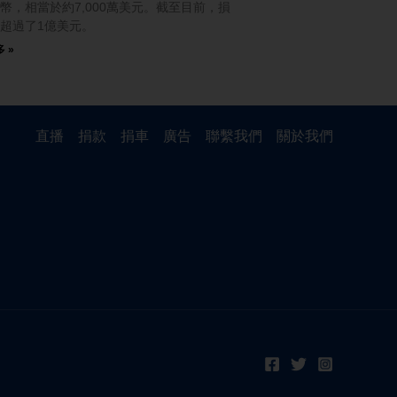
幣，相當於約7,000萬美元。截至目前，損
超過了1億美元。
 »
直播
捐款
捐車
廣告
聯繫我們
關於我們