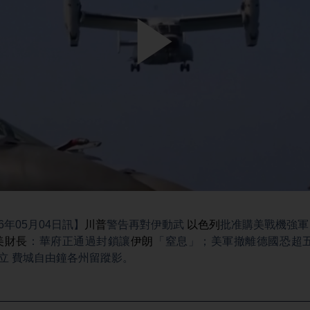
Play
Video
6年05月04日訊】
川普
警告再對伊動武
以色列
批准購美戰機強軍
美財長
：華府正通過封鎖讓
伊朗
「窒息」；美軍撤離德國恐超五
獨立 費城自由鐘各州留蹤影。