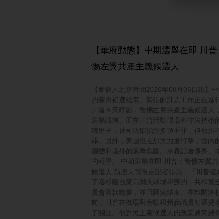
【華府動態】中期選舉在即 川普
惕左翼共產主義候選人
【新唐人北京時間2026年08月06日訊】
的黨內初選結束，緊張的計票工作正在進
川普今天呼籲，警惕左翼共產主義候選人
選舉誠信。而在川普活動現場外非法持槍
磯男子，被司法部指控多項重罪，但他拒
罪。另外，美國也在加大力度打擊，境內
團體和境外的販毒集團。來看記者張亮、
的報導。 中期選舉在即 川普：警惕左翼
候選人 新唐人電視台記者張亮：「川普總
了洛杉磯自家高爾夫球場舉辦的，共和黨
員會籌款晚宴，並且圓滿結束。在離開洛
前，川普在機場對密歇根州參議員初選提
了關注。他對民主黨候選人的政策越來越