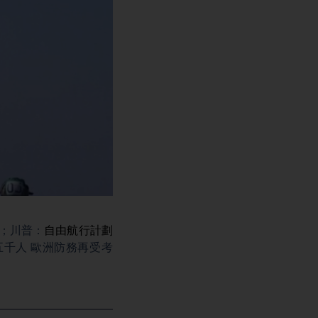
；川普：
自由航行計劃
千人 歐洲防務再受考