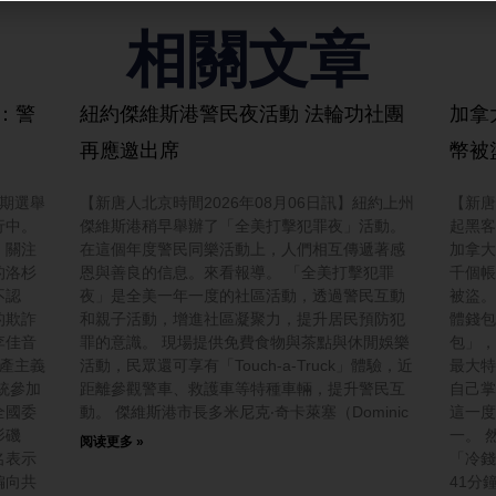
相關文章
：警
紐約傑維斯港警民夜活動 法輪功社團
加拿
再應邀出席
幣被
中期選舉
【新唐人北京時間2026年08月06日訊】紐約上州
【新唐
行中。
傑維斯港稍早舉辦了「全美打擊犯罪夜」活動。
起黑客
，關注
在這個年度警民同樂活動上，人們相互傳遞著感
加拿大
的洛杉
恩與善良的信息。來看報導。 「全美打擊犯罪
千個帳
不認
夜」是全美一年一度的社區活動，透過警民互動
被盜。
的欺詐
和親子活動，增進社區凝聚力，提升居民預防犯
體錢包
李佳音
罪的意識。 現場提供免費食物與茶點與休閒娛樂
包」，
共產主義
活動，民眾還可享有「Touch-a-Truck」體驗，近
最大特
統參加
距離參觀警車、救護車等特種車輛，提升警民互
自己掌
全國委
動。 傑維斯港市長多米尼克‧奇卡萊塞（Dominic
這一度
杉磯
一。 
阅读更多 »
名表示
「冷錢
偏向共
41分