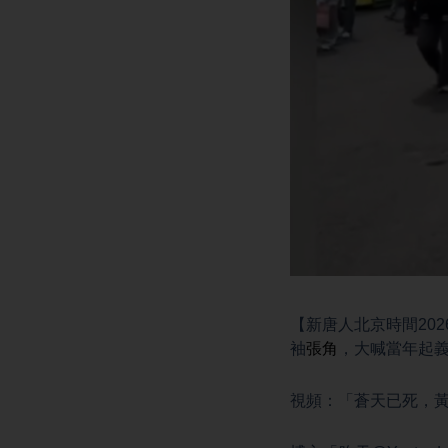
【新唐人北京時間20
袖
張角
，大喊當年起
視頻：「蒼天已死，