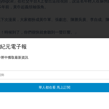
rdayBigcat」在社交平台X上發出這段視頻，說這名年輕人在
0多年前，黃巾起義領袖張角。
議下次漫展，大家都扮成黃巾軍、張獻忠、陳勝吳廣、李自成、
了！時候到了，你們很快就會聽到一聲巨響。」
不知道會是誰、什麼契機，點燃那個炸藥桶，把一切燃燒殆盡。
莉、宇微綜合報導