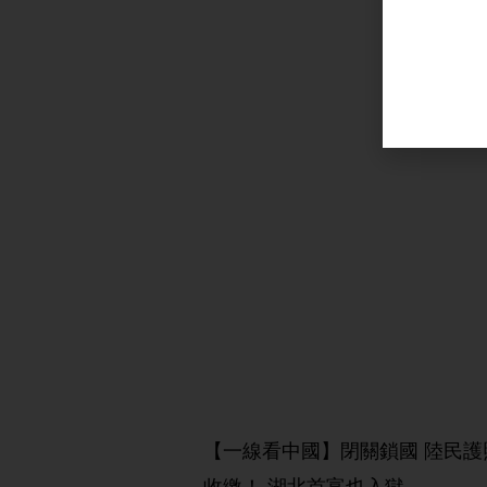
【一線看中國】閉關鎖國 陸民護
收繳！ 湖北首富也入獄