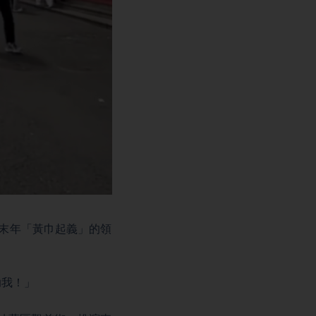
漢末年「黃巾起義」的領
助我！」