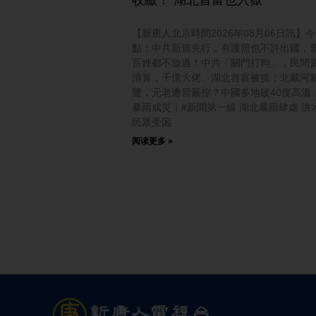
【新唐人北京時間2026年08月06日訊】
點：中共新規先行，有護照也不許出國，
百姓都不放過！中共「關門打狗」，民間
清算，千億大佬、湖北首富被抓；北戴河
聲，元老遭習嚴控？中國多地破40度高溫
暴雨成災｜#新聞第一線 湖北暴雨肆虐 洪
民眾受困
阅读更多 »