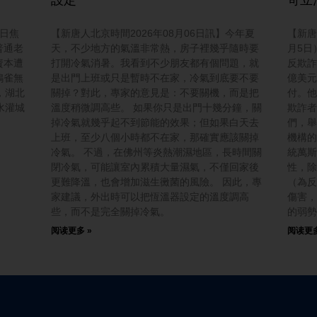
今日焦
【新唐人北京時間2026年08月06日訊】今年夏
【新唐
普通老
天，不少地方的氣溫非常熱，房子裡幾乎隨時要
月5日
資本遭
打開冷氣消暑。我看到不少朋友都有個問題，就
反欺詐
鴉雀無
是出門上班或只是暫時不在家，冷氣到底要不要
億美元
，湖北
關掉？對此，專家的意見是：不要關機，而是把
付。他
水灌城
溫度稍微調高些。 如果你只是出門十幾分鐘，關
欺詐者
掉冷氣就幾乎起不到節能的效果；但如果白天去
們，舉
上班，至少八個小時都不在家，那確實應該關掉
機構的
冷氣。 不過，在佛州等炎熱潮濕地區，長時間關
統萬斯
閉冷氣，可能讓室內累積大量濕氣，不僅回家後
性，除
更難降溫，也會增加滋生黴菌的風險。 因此，專
（為反
家建議，外出時可以把恆溫器設定的溫度調高
傷害，
些，而不是完全關掉冷氣。
的弱勢
阅读更多 »
阅读更多