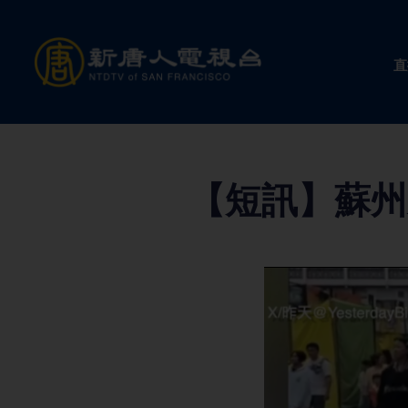
Skip
to
直
content
【短訊】蘇州