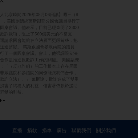
人北京時間2026年08月06日訊】週三（8
），美國副總統萬斯跟部分國會議員舉行了
圓桌會議。他表示，目前已經查明了2300
欺詐款項，阻止了560億美元的不當支
還請求國會能夠在立法層面更嚴苛些，把
送進監獄。 萬斯跟國會參眾兩院的議員
行了一個圓桌會議。會上，他强調跟立法
合作是推進反欺詐工作的關鍵。 美國副總
：「（反欺詐組）的工作根本上存在局限
非眾議院和參議院的同僚能跟我們合作，
欺詐立法）。」 萬斯說，欺詐造成了雙重
損害了納稅人的利益，傷害著依賴於援助
群體的利益。
 »
直播
捐款
捐車
廣告
聯繫我們
關於我們