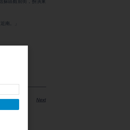
蘇州姑蘇區觀前街，扮演東
陳近南。」
」
Next