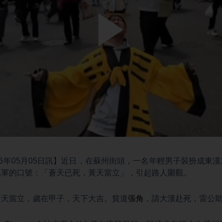
Play
Video
26年05月05日訊】近日，在蘇州街頭，一名年輕男子裝扮成東
義軍的口號：「蒼天已死，黃天當立」，引起路人圍觀。
黃天當立，歲在甲子，天下大吉。貧道
張角
，請大漢赴死，雷公