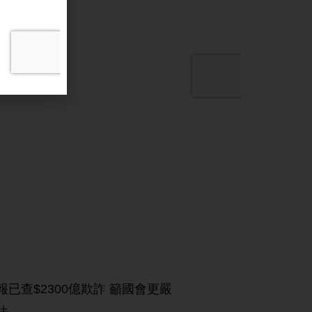
報已查$2300億欺詐 籲國會更嚴
法