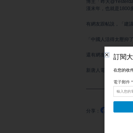
博主「昨天@Yeste
漢末年，也就是180
有網友跟帖說，「建
「中國人活得太壓抑
還有網友說，「誰也
新唐人電視台記者唐
分享：