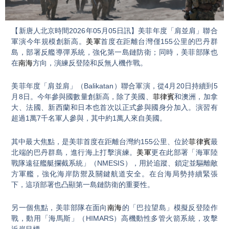
Video
【新唐人北京時間2026年05月05日訊】美菲年度「肩並肩」聯合
軍演今年規模創新高。
美軍
首度在距離台灣僅155公里的巴丹群
島，部署反艦導彈系統，強化第一島鏈防衛；同時，美菲部隊也
在
南海
方向，演練反登陸和反無人機作戰。
美菲年度「肩並肩」（Balikatan）聯合軍演，從4月20日持續到5
月8日。今年參與國數量創新高，除了美國、
菲律賓
和澳洲，加拿
大、法國、新西蘭和日本也首次以正式參與國身分加入。演習有
超過1萬7千名軍人參與，其中約1萬人來自美國。
其中最大焦點，是美菲首度在距離台灣約155公里、位於
菲律賓
最
北端的巴丹群島，進行海上打擊演練。
美軍
更在此部署「海軍陸
戰隊遠征艦艇攔截系統」（NMESIS），用於追蹤、鎖定並驅離敵
方軍艦，強化海岸防禦及關鍵航道安全。在台海局勢持續緊張
下，這項部署也凸顯第一島鏈防衛的重要性。
另一個焦點，美菲部隊在面向
南海
的「巴拉望島」模擬反登陸作
戰，動用「海馬斯」（HIMARS）高機動性多管火箭系統，攻擊