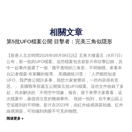
相關文章
第5批UFO檔案公開 目擊者：完美三角似隱形
【新唐人北京時間2026年08月08日訊】五角大樓週五（8月7日）
公布，新一批的UFO檔案。這些檔案包含新影片和目擊記錄，其
中一起事件披露了一個「幾乎透明的三角形」不明物體。來看本
台記者傑森‧布萊爾的報導。 美國總統川普：「人們都想知道
UFO。我們會公開許多事，我想大家會覺得，一些內容很有意
思。」 美國戰爭部週五公開第五批UFO檔案。這些文件收錄了多
起，尚未解決的「不明空中現象」報告。接下來帶大家看看，這
次檔案中，最值得注意的幾個事件。 視頻一拍到，在中東山區上
空追蹤到的不明物。影片在2023年，由紅外線感測器拍攝。紅外
線感測器，可拍攝到肉眼不可見的物體。
阅读更多 »