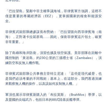
近岸目標。
「巴拉望島」緊鄰中菲主權爭議海域，菲律賓軍方強調，這裡不
僅是重要的專屬經濟區（EEZ），更掌握國家的糧食和能源安
全。
菲律賓武裝部隊總參謀長布勞納：「巴拉望面向西菲律賓海（南
海），正對著卡拉延群島……因此，保衛菲律賓這片領土，確實
非常重要。」
除了島嶼和海岸防衛，演習也擴及領空保護。美菲部隊在距離中
國控制的「黃岩島」約230公里的三描禮士省（Zambales），演
練防空和反無人機作戰。
菲律賓武裝部隊公共事務主管特立尼達：「這些是現代威脅，也
是我們必須考量的不同戰術；基本上，在這部分，我們透過演練
來觀察無人機的操作，以及該如何反制無人機。」
軍演也展示菲律賓新購入的「布拉莫斯」（BrahMos）導彈，以
及盟國的尖端武力，包括日本的88式陸基反艦導彈。