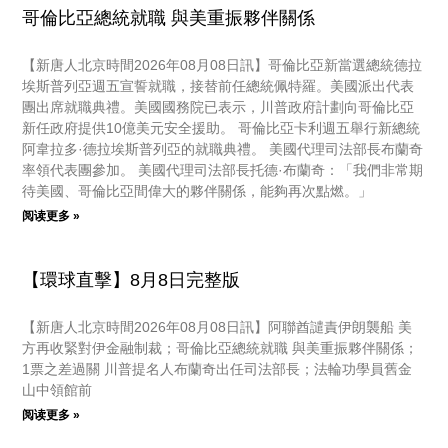
哥倫比亞總統就職 與美重振夥伴關係
【新唐人北京時間2026年08月08日訊】哥倫比亞新當選總統德拉
埃斯普列亞週五宣誓就職，接替前任總統佩特羅。美國派出代表
團出席就職典禮。美國國務院已表示，川普政府計劃向哥倫比亞
新任政府提供10億美元安全援助。 哥倫比亞卡利週五舉行新總統
阿韋拉多·德拉埃斯普列亞的就職典禮。 美國代理司法部長布蘭奇
率領代表團參加。 美國代理司法部長托德·布蘭奇：「我們非常期
待美國、哥倫比亞間偉大的夥伴關係，能夠再次點燃。」
阅读更多 »
【環球直擊】8月8日完整版
【新唐人北京時間2026年08月08日訊】阿聯酋譴責伊朗襲船 美
方再收緊對伊金融制裁；哥倫比亞總統就職 與美重振夥伴關係；
1票之差過關 川普提名人布蘭奇出任司法部長；法輪功學員舊金
山中領館前
阅读更多 »