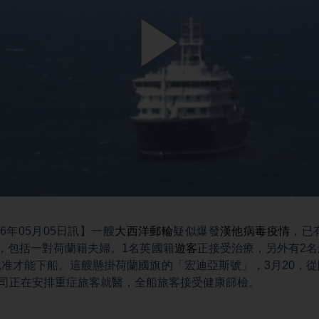
Play
Video
6年05月05日訊】一艘
大西洋郵輪
疑似爆發
漢他病毒疫情
，已
，包括一對荷蘭籍夫婦。1名英國籍
遊客
正接受治療，另外有2
准才能下船。這艘懸掛荷蘭國旗的「宏迪亞斯號」，3月20，
公司正在安排重症旅客就醫，全船旅客接受健康篩檢。