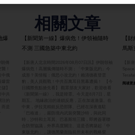
相關文章
地爆
【新聞第一線】爆病危！伊領袖隨時
【財
不測 三國急築中東北約
馬斯
伊朗傳
【新唐人北京時間2026年08月07日訊】伊朗領袖
【新唐
空襲！
爆病危！高層瘋傳隨時不測；「中東版北約」今
Spa
駐中俄
成形？美情報：俄恐小攻北約！賴清德夜登雲
Tera
再爆雷
豹，美人員觀戰！中共百萬耳目黑幕遭揭！ 【今
阅读更多
立儲】
日國際焦點搶先看】 觀眾朋友大家好，歡迎收看
察中共
《新聞第一線》，我是韓霏。今天是8月7日，星
關注的
期五。 地緣政治的連鎖反應，正在加速激蕩。在
，而是
中東，伊拉克精銳反恐部隊、已經在深夜進駐
？
「巴格達」，嚴防境內武裝突襲沙特，與此同
時，沙特和土耳其、巴基斯坦三國，即將簽署聯
合防禦協議，外界高度關注、這是否將築起「中
東版北約」，讓德黑蘭面臨前所未有的戰略窒