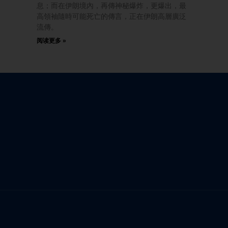
息；而在伊朗境內，再傳神秘爆炸，更爆出，最
高領袖隨時可能死亡的傳言，正在伊朗高層廣泛
流傳。
阅读更多 »