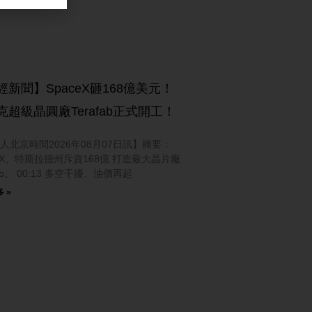
經新聞】SpaceX砸168億美元！
克超級晶圓廠Terafab正式開工！
人北京時間2026年08月07日訊】摘要：
ceX、特斯拉德州斥資168億 打造最大晶片廠
fab。 00:13 多空干擾、油價再起
 »