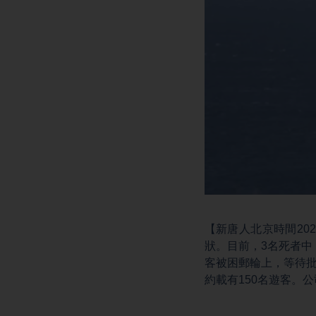
【新唐人北京時間202
狀。目前，3名死者中
客被困郵輪上，等待批
約載有150名遊客。