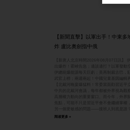
【新聞直擊】以軍出手！中東多
炸 盧比奧劍指中俄
【新唐人北京時間2026年08月07日訊】 
出爆炸！霍峽告急；邊談邊打？以軍發動
伊總統爆能源每天巨虧；美再制裁古巴，
武官上榜；兩週兩起！中國兒童基因編輯
【北戴河晚宴爆猛料！常委當面勸習近平
中共的北戴河會議，每年都被外界視為觀
高層權力動向的重要窗口。而今年，外界
焦點，可能不只是習近平會不會繼續掌權
另一個更敏感的問題——接班人到底是誰
阅读更多 »