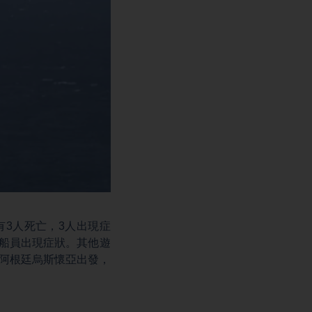
有3人死亡，3人出現症
名船員出現症狀。其他遊
從阿根廷烏斯懷亞出發，