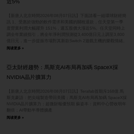
近5%
【新唐人北京時間2026年08月07日訊】下面請看一組環球財經簡
訊 1、受惠於強勁的軟件需求和美國的關稅退款，任天堂第一季
度營業利潤大幅躍升 151%，週五股價大漲近5%。任天堂同時上
調全年業績指引，將全年淨利潤預測從3,400億日元上調至3,800
億日元，進一步提振市場對其新款Switch 2遊戲主機的樂觀情緒。
阅读更多 »
亞太財經趨勢：馬斯克AI布局再加碼 SpaceX採
NVIDIA晶片擴算力
【新唐人北京時間2026年08月07日訊】Terafab首期斥168億 馬
斯克豪語：把尖端製造帶回美國；馬斯克AI布局再加碼 SpaceX採
NVIDIA晶片擴算力；超微財報優預期 蘇姿丰：資料中心營收明年
翻倍；AI帶動半導體擴產
阅读更多 »