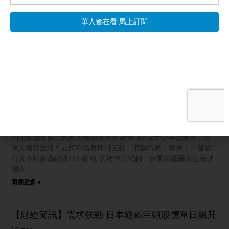
相關文章
【國際新聞】烏克蘭急需防空導彈 北約允緊急支援
【新唐人北京時間2026年08月07日訊】烏克蘭急需防空導彈 北
約允緊急支援；烏無人機續攻後方 距邊境逾2千公里也難逃；烏
無人機襲波海？立陶宛指莫斯科策動「假旗行動」嫁禍；川普簽
行政令對多晶矽課15%關稅 防堵中共傾銷；伊軍向霍爾木茲海峽
開火
阅读更多 »
【財經簡訊】需求強勁 日本遊戲巨頭股價單日飆升