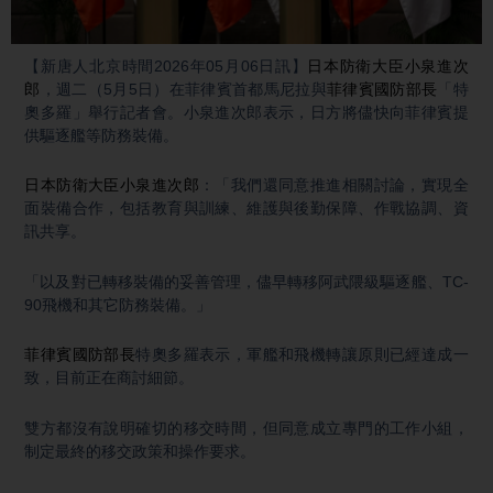
Video
【新唐人北京時間2026年05月06日訊】
日本防衛大臣
小泉進次
郎
，週二（5月5日）在菲律賓首都馬尼拉與
菲律賓國防部長
「特
奧多羅」舉行記者會。小泉進次郎表示，日方將儘快向菲律賓提
供驅逐艦等防務裝備。
日本防衛大臣
小泉進次郎
：「我們還同意推進相關討論，實現全
面裝備合作，包括教育與訓練、維護與後勤保障、作戰協調、資
訊共享。
「以及對已轉移裝備的妥善管理，儘早轉移阿武隈級驅逐艦、TC-
90飛機和其它防務裝備。」
菲律賓國防部長
特奧多羅表示，軍艦和飛機轉讓原則已經達成一
致，目前正在商討細節。
雙方都沒有說明確切的移交時間，但同意成立專門的工作小組，
制定最終的移交政策和操作要求。