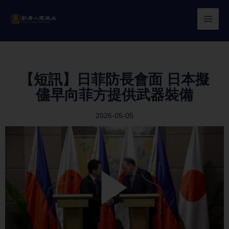
Skip
to
content
【短訊】日菲防長會面 日本擬
儘早向菲方提供武器裝備
2026-05-05
Play