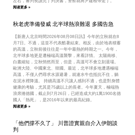
左右，審判長讀完了判決書，警察就將尹建根帶走了。
阅读更多 »
秋老虎準備發威 北半球熱浪難退 多國告急
【新唐人北京時間2026年08月08日訊】今年的立秋就在8
月7日。不過，這並不代表酷暑結束。相反，由於地表積蓄
的高溫，立秋前後往往是一年中最熱的時期之一。今年，
北半球多地更是遭極端高溫襲擊，來看詳情。 太陽南移、
白晝縮短，立秋悄然而至，但是，高溫可不會立刻退場。
歐洲大陸、中國東北、韓國。最近，北半球多地遭遇極端
高溫，不僅人們尋求水源避暑，就連水牛也抵抗不住，躺
在泥水裡降溫。 持續高溫不只讓人感到不適，也是對身體
健康的考驗，尤其是75歲以上的長者。今年夏天，極端熱
浪席捲德國，截止到7月26日，已經造成大約1萬1900名德
國人「熱死」，是2016年以來的最高紀錄。
阅读更多 »
「他們撐不久了」 川普證實親自介入伊朗談
判