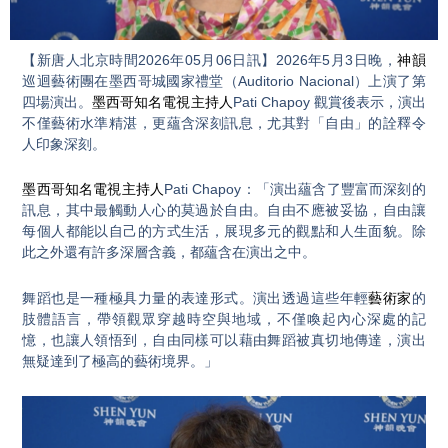
Video
【新唐人北京時間2026年05月06日訊】2026年5月3日晚，
神韻
巡迴藝術團在墨西哥城國家禮堂（Auditorio Nacional）上演了第
四場演出。
墨西哥知名電視主持人
Pati Chapoy 觀賞後表示，演出
不僅藝術水準精湛，更蘊含深刻訊息，尤其對「自由」的詮釋令
人印象深刻。
墨西哥知名電視主持人
Pati Chapoy：「演出蘊含了豐富而深刻的
訊息，其中最觸動人心的莫過於自由。自由不應被妥協，自由讓
每個人都能以自己的方式生活，展現多元的觀點和人生面貌。除
此之外還有許多深層含義，都蘊含在演出之中。
舞蹈也是一種極具力量的表達形式。演出透過這些年輕
藝術家
的
肢體語言，帶領觀眾穿越時空與地域，不僅喚起內心深處的記
憶，也讓人領悟到，自由同樣可以藉由舞蹈被真切地傳達，演出
無疑達到了極高的藝術境界。」