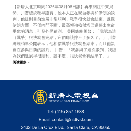
【新唐人北京時間2026年08月08日訊】再來關注中東局
勢。川普總統稍早證實，他本人正在親自參與和伊朗的談
判，他提到目前進展非常順利，戰爭很快就會結束。反觀
伊朗方面，不僅內鬥不斷，最高領袖穆傑塔巴還傳出生命
垂危的消息，引發外界猜測。 美國總統川普：「我認為這
（戰爭）很快就會完結，它們應該撐不了多久了。」 川普
總統稍早公開表示，他相信戰爭很快就會結束，而且他親
自在參與目前的談判。 川普：「我參與了這次談判，我認
為我們進展得很順利。說不定，很快就會有結果了。」
阅读更多 »
Tel:
(415) 857-1688
Email:
contact@ntdtvsf.com
2433 De La Cruz Blvd., Santa Clara, CA 95050