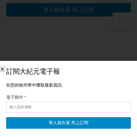
相關文章
【新聞第一線】「還要打！」川普會議突離場 美10
軍機急升空
【新唐人北京時間2026年08月08日訊】今日焦點：美軍機集結霍
峽上空！將解封伊朗港口？伊突曝：想加入《麥加協議》！美情