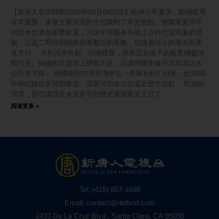
【新唐人北京時間2026年08月08日訊】歐洲今年夏天，酷熱乾旱
非常嚴重，多條主要河流的水位降到了罕見低點。德國萊茵河不
但因水位過低衝擊航運，河床中沉睡多年的上古時代猛獁象的骨
骸，以及二戰時期納粹德軍鑿沉的軍艦，也隨著河水的退去而重
見天日。 大片河岸乾裂、沙洲裸露，原本沉在水下的船隻殘骸清
晰可見。持續的高溫加上降雨不足，正讓德國多條河川和湖泊水
位快速下降。 德國南部的博登湖水位一度降至約2.93米，創1850
年有紀錄以來同期最低。萊茵河的水位也逼近歷史低點。 乾涸的
河流，卻也讓埋在水底多年的歷史遺跡重見天日了。
阅读更多 »
Tel:
(415) 857-1688
Email:
contact@ntdtvsf.com
2433 De La Cruz Blvd., Santa Clara, CA 95050