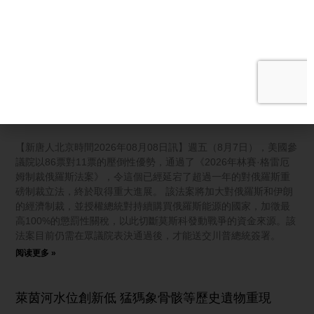
報曝：俄放炸藥無人機！測試北約底線？中共「反腐先鋒」秒落
馬！挪威碉堡驚藏中共間諜？ 海峽協議達成在即 美官員：將解封
港口 觀眾朋友大家好，歡迎收看《新聞第一線》，我是懿馨。今
天是美東時間8月7號，星期五。
阅读更多 »
俄羅斯壓力大增 美參院高票通過重磅制裁法案
【新唐人北京時間2026年08月08日訊】週五（8月7日），美國參
議院以86票對11票的壓倒性優勢，通過了《2026年林賽·格雷厄
姆制裁俄羅斯法案》，令這個已經延宕了超過一年的對俄羅斯重
磅制裁立法，終於取得重大進展。 該法案將加大對俄羅斯和伊朗
的經濟制裁，並授權總統對持續購買俄羅斯能源的國家，加徵最
高100%的懲罰性關稅，以此切斷莫斯科發動戰爭的資金來源。該
法案目前仍需在眾議院表決通過後，才能送交川普總統簽署。
阅读更多 »
萊茵河水位創新低 猛獁象骨骸等歷史遺物重現