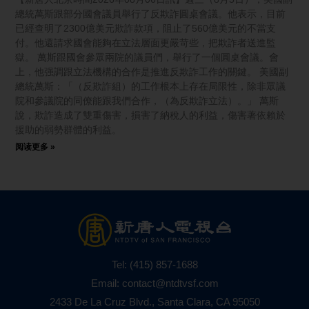
總統萬斯跟部分國會議員舉行了反欺詐圓桌會議。他表示，目前
已經查明了2300億美元欺詐款項，阻止了560億美元的不當支
付。他還請求國會能夠在立法層面更嚴苛些，把欺詐者送進監
獄。 萬斯跟國會參眾兩院的議員們，舉行了一個圓桌會議。會
上，他强調跟立法機構的合作是推進反欺詐工作的關鍵。 美國副
總統萬斯：「（反欺詐組）的工作根本上存在局限性，除非眾議
院和參議院的同僚能跟我們合作，（為反欺詐立法）。」 萬斯
說，欺詐造成了雙重傷害，損害了納稅人的利益，傷害著依賴於
援助的弱勢群體的利益。
阅读更多 »
Tel:
(415) 857-1688
Email:
contact@ntdtvsf.com
2433 De La Cruz Blvd., Santa Clara, CA 95050