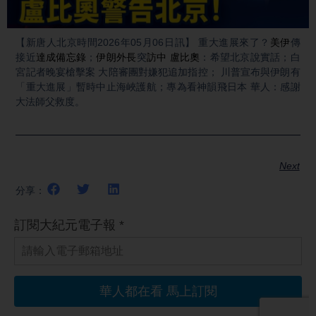
Video
【新唐人北京時間2026年05月06日訊】 重大進展來了？
美伊
傳
接近
達成備忘錄
；
伊朗外長
突
訪中
盧比奧
：希望北京說實話；白
宮記者晚宴槍擊案 大陪審團對嫌犯追加指控； 川普宣布與伊朗有
「重大進展」暫時中止海峽護航；專為看神韻飛日本 華人：感謝
大法師父救度。
Next
分享：