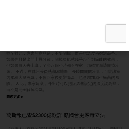
阅读更多 »
出門冷氣要不要關？美國專家揭最佳設定
【新唐人北京時間2026年08月06日訊】今年夏天，不少地方的氣
溫非常熱，房子裡幾乎隨時要打開冷氣消暑。我看到不少朋友都
有個問題，就是出門上班或只是暫時不在家，冷氣到底要不要關
掉？對此，專家的意見是：不要關機，而是把溫度稍微調高些。
如果你只是出門十幾分鐘，關掉冷氣就幾乎起不到節能的效果；
但如果白天去上班，至少八個小時都不在家，那確實應該關掉冷
氣。 不過，在佛州等炎熱潮濕地區，長時間關閉冷氣，可能讓室
內累積大量濕氣，不僅回家後更難降溫，也會增加滋生黴菌的風
險。 因此，專家建議，外出時可以把恆溫器設定的溫度調高些，
而不是完全關掉冷氣。
阅读更多 »
萬斯報已查$2300億欺詐 籲國會更嚴苛立法
【新唐人北京時間2026年08月06日訊】週三（8月5日），美國副