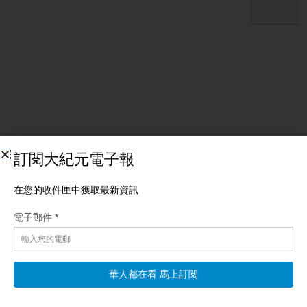
相關文章
【一線看中國】閉關鎖國 陸民護照被收繳！ 湖北
首富也入獄
【新唐人北京時間2026年08月06日訊】今日焦點：中共新規先
行，有護照也不許出國，普通老百姓都不放過！中共「關門打
狗」，民間資本遭清算，千億大佬、湖北首富被抓；北戴河鴉雀
無聲，元老遭習嚴控？中國多地破40度高溫，湖北暴雨成災｜#新
聞第一線 湖北暴雨肆虐 洪水灌城 民眾受困