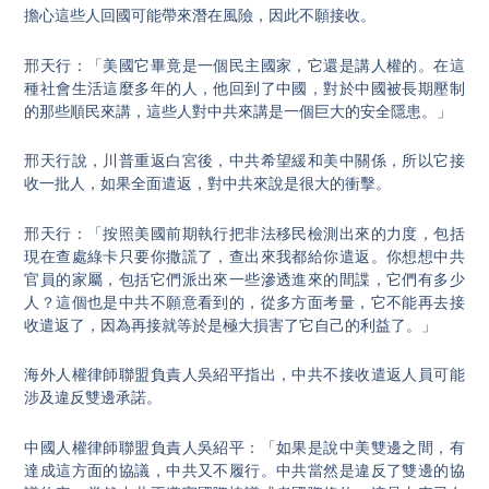
擔心這些人回國可能帶來潛在風險，因此不願接收。
邢天行：「美國它畢竟是一個民主國家，它還是講人權的。在這
種社會生活這麼多年的人，他回到了中國，對於中國被長期壓制
的那些順民來講，這些人對中共來講是一個巨大的安全隱患。」
邢天行說，川普重返白宮後，中共希望緩和美中關係，所以它接
收一批人，如果全面遣返，對中共來說是很大的衝擊。
邢天行：「按照美國前期執行把非法移民檢測出來的力度，包括
現在查處綠卡只要你撒謊了，查出來我都給你遣返。你想想中共
官員的家屬，包括它們派出來一些滲透進來的間諜，它們有多少
人？這個也是中共不願意看到的，從多方面考量，它不能再去接
收遣返了，因為再接就等於是極大損害了它自己的利益了。」
海外人權律師聯盟負責人吳紹平指出，中共不接收遣返人員可能
涉及違反雙邊承諾。
中國人權律師聯盟負責人吳紹平：「如果是說中美雙邊之間，有
達成這方面的協議，中共又不履行。中共當然是違反了雙邊的協