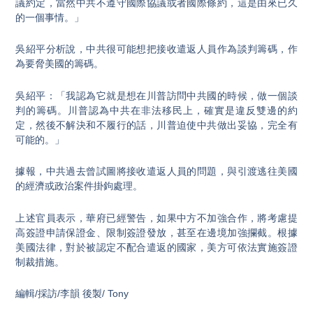
議約定，當然中共不遵守國際協議或者國際條約，這是由來已久
的一個事情。」
吳紹平分析說，中共很可能想把接收遣返人員作為談判籌碼，作
為要脅美國的籌碼。
吳紹平：「我認為它就是想在川普訪問中共國的時候，做一個談
判的籌碼。川普認為中共在非法移民上，確實是違反雙邊的約
定，然後不解決和不履行的話，川普迫使中共做出妥協，完全有
可能的。」
據報，中共過去曾試圖將接收遣返人員的問題，與引渡逃往美國
的經濟或政治案件掛鉤處理。
上述官員表示，華府已經警告，如果中方不加強合作，將考慮提
高簽證申請保證金、限制簽證發放，甚至在邊境加強攔截。根據
美國法律，對於被認定不配合遣返的國家，美方可依法實施簽證
制裁措施。
編輯/採訪/李韻 後製/ Tony