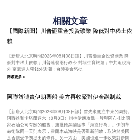
相關文章
【國際新聞】川普砸重金投資礦業 降低對中稀土依
賴
【新唐人北京時間2026年08月08日訊】川普砸重金投資礦業 降
低對中稀土依賴；川普連發兩行政令 封堵生育旅遊；中共追稅海
外 富豪連人帶錢外逃潮；台陸委會怒批
阅读更多 »
阿聯酋譴責伊朗襲船 美方再收緊對伊金融制裁
【新唐人北京時間2026年08月08日訊】首先來關注中東的局勢。
阿聯酋和卡塔爾週六（8月8日）指控伊朗攻擊一艘與阿布扎比國
家石油公司有關的船隻，痛批德黑蘭從事「海盜行為」。伊朗革
命衛隊同一天則表示，霍爾木茲海峽是否重新開放，取決於美國
是否接受伊朗提出的條件。另一方面，美國也進一步收緊對伊朗