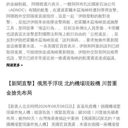
的金融制裁。 阿聯酋週六表示，一艘與阿布扎比國家石油公司
（ADNOC）有關的船隻，在通過霍爾木茲海峽時遭到導彈攻擊。
阿聯酋外交部隨後直接指控，這是一起「伊朗發動的敵對攻
擊」，並批評伊朗革命衛隊攻擊商船，把霍爾木茲海峽當成施壓
工具，形同從事「海盜行為」。 目前沒有傳出人員受傷，卡塔爾
也譴責這次攻擊是對國際法和海上航行自由的「公然違反」，並
反對伊朗把霍爾木茲海峽當成「談判籌碼」，要求無條件重新開
放這條重要水道。 一名美國官員曾表示，伊朗和阿曼的談判已經
取得進展，可能很快促成海峽重新開放。伊朗外交部長阿拉格齊
也說，雙方已經非常接近就一條通過海峽的航運通道達成協議。
阅读更多 »
【新聞直擊】俄黑手浮現 北約機場現殺機 川普重
金搶先布局
【新唐人北京時間2026年08月08日訊】直逼烏貨機！德國機場驚
現爆炸無人機；能源告急！俄緊急買油；砸30億！川普搶先礦產
布局；被拘80天！台灣海基會揭赴中案例 【俄羅斯試探北約？德
國機場驚現爆炸無人機】 美國官員透露，本週在德國一座機場發