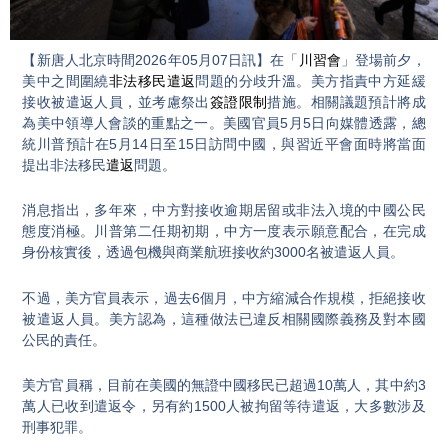
Video
【新唐人北京時間2026年05月07日訊】在「
川習會
」登場前夕，
美中之間圍繞
非法移民
遣返
問題的分歧升溫。美方指責中方延緩
接收被遣返人員，並考慮祭出
簽證限制
措施。相關議題預計將成
為美中領導人會談的重點之一。美國官員5月5日向媒體透露，總
統川普預計在5月14日至15日訪問中國，與習近平會面時將當面
提出非法移民
遣返
問題。
消息指出，多年來，中方對接收逾期居留或非法入境的中國公民
態度消極。川普第二任期初期，中方一度表示願意配合，在完成
身份核實後，透過包機與商業航班接收約3000名被遣返人員。
不過，美方官員表示，過去6個月，中方縮減合作規模，拒絕接收
被遣返人員。美方認為，這種做法已違反相關國際義務及對本國
公民的責任。
美方官員稱，目前在美國的無證中國移民已超過10萬人，其中約3
萬人已收到遣返令，另有約1500人被拘留等待遣返，大多數涉及
刑事犯罪。