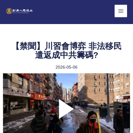
Skip
to
content
【禁聞】川習會博弈 非法移民
遣返成中共籌碼?
2026-05-06
Play