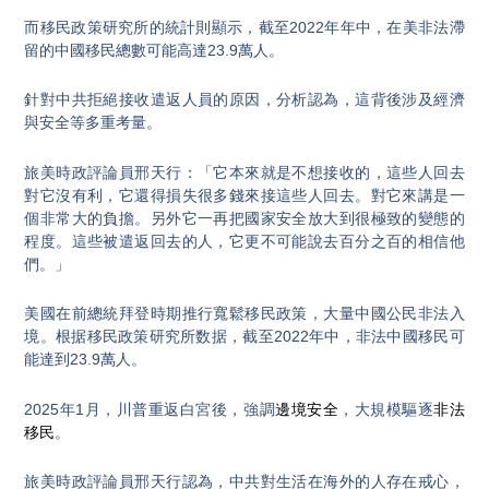
而移民政策研究所的統計則顯示，截至2022年年中，在美非法滯
留的中國移民總數可能高達23.9萬人。
針對中共拒絕接收遣返人員的原因，分析認為，這背後涉及經濟
與安全等多重考量。
旅美時政評論員邢天行：「它本來就是不想接收的，這些人回去
對它沒有利，它還得損失很多錢來接這些人回去。對它來講是一
個非常大的負擔。另外它一再把國家安全放大到很極致的變態的
程度。這些被遣返回去的人，它更不可能說去百分之百的相信他
們。」
美國在前總統拜登時期推行寬鬆移民政策，大量中國公民非法入
境。根据移民政策研究所数据，截至2022年中，非法中國移民可
能達到23.9萬人。
2025年1月，川普重返白宮後，強調
邊境安全
，大規模驅逐
非法
移民
。
旅美時政評論員邢天行認為，中共對生活在海外的人存在戒心，