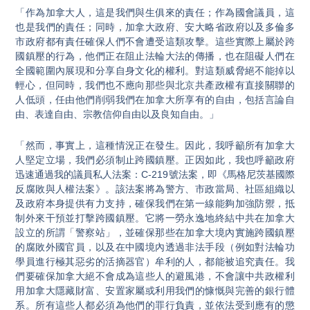
「作為加拿大人，這是我們與生俱來的責任；作為國會議員，這
也是我們的責任；同時，加拿大政府、安大略省政府以及多倫多
市政府都有責任確保人們不會遭受這類攻擊。這些實際上屬於跨
國鎮壓的行為，他們正在阻止法輪大法的傳播，也在阻礙人們在
全國範圍內展現和分享自身文化的權利。對這類威脅絕不能掉以
輕心，但同時，我們也不應向那些與北京共產政權有直接關聯的
人低頭，任由他們削弱我們在加拿大所享有的自由，包括言論自
由、表達自由、宗教信仰自由以及良知自由。」
「然而，事實上，這種情況正在發生。因此，我呼籲所有加拿大
人堅定立場，我們必須制止跨國鎮壓。正因如此，我也呼籲政府
迅速通過我的議員私人法案：C-219號法案，即《馬格尼茨基國際
反腐敗與人權法案》。該法案將為警方、市政當局、社區組織以
及政府本身提供有力支持，確保我們在第一線能夠加強防禦，抵
制外來干預並打擊跨國鎮壓。它將一勞永逸地終結中共在加拿大
設立的所謂「警察站」，並確保那些在加拿大境內實施跨國鎮壓
的腐敗外國官員，以及在中國境內透過非法手段（例如對法輪功
學員進行極其惡劣的活摘器官）牟利的人，都能被追究責任。我
們要確保加拿大絕不會成為這些人的避風港，不會讓中共政權利
用加拿大隱藏財富、安置家屬或利用我們的慷慨與完善的銀行體
系。所有這些人都必須為他們的罪行負責，並依法受到應有的懲