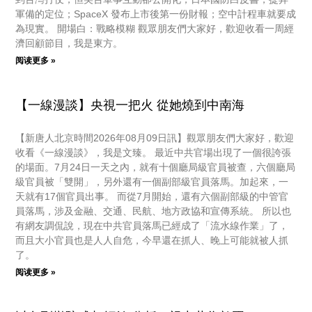
軍備的定位；SpaceX 發布上市後第一份財報；空中計程車就要成
為現實。 開場白：戰略模糊 觀眾朋友們大家好，歡迎收看一周經
濟回顧節目，我是東方。
阅读更多 »
【一線漫談】央視一把火 從她燒到中南海
【新唐人北京時間2026年08月09日訊】觀眾朋友們大家好，歡迎
收看《一線漫談》，我是文臻。 最近中共官場出現了一個很誇張
的場面。7月24日一天之內，就有十個廳局級官員被查，六個廳局
級官員被「雙開」，另外還有一個副部級官員落馬。加起來，一
天就有17個官員出事。 而從7月開始，還有六個副部級的中管官
員落馬，涉及金融、交通、民航、地方政協和宣傳系統。 所以也
有網友調侃說，現在中共官員落馬已經成了「流水線作業」了，
而且大小官員也是人人自危，今早還在抓人、晚上可能就被人抓
了。
阅读更多 »