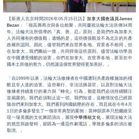
Video
【新唐人北京時間2026年05月15日訊】
加拿大國會議員
James
Bezan
：「很高興再次與各位相聚，共同慶祝法輪大法洪傳34周
年。法輪大法所倡導的『真、善、忍』原則，是我們作為加拿大
人共同擁有的價值觀；遺憾的是，這些價值觀並不為北京的共產
政權所認同。因此，儘管我們來自世界各地、背景各不相同，但
在加拿大，我們團結一致，共同捍衛這些原則。儘管法輪功學員
在中國遭受殘酷的迫害，你們在加拿大、在世界各地，甚至在中
國本土所做的努力，仍然讓這個世界變得更加美好。」
「自1999年以來，法輪大法修煉者在中國遭到共產政權施加的殘
酷且非人道的迫害。這些暴行、非法活摘器官、以及對法輪大法
修煉者持續進行的暴力與『轉化』行為，都是我們必須持續關注
並揭露的。我們必須制止這一切。我們知道，這種情況也已經跟
隨你們來到加拿大。我們看到跨國鎮壓的存在，而且就在今年4月
1日於多倫多發生了一個非常典型的案例：當神韻原本只想繼續呈
現一場美麗的文化舞蹈演出，展現
中華傳統文化
，展現法輪大法
的慈悲與啟發時，卻因為一通惡作劇電話，導致多倫多的演出被
取消。」