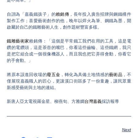
是不簡單。」
自詡為「嘉義鐵孩子」的
賴銘傳
，長年投入廣告招牌與鋼鐵構件
製作工作；喜愛藝術創作的他，晚年以焊火為筆、鋼鐵為墨，開
啟屬於自己的鐵雕藝術人生，創作題材豐富多樣。
鐵雕藝術家
賴銘傳：「這個是平常鐵工我們在用的工具，這是電
鑽的電鑽頭，這是茶壺的嘴巴，你看這些齒輪、這些鐵網，我只
是把它組合成一個很像機器人，而且我也把它弄得會動，你看它
的手會動。」
將原本該進回收場的
廢五金
，轉化為具備土地情感的
藝術品
，不
僅展現嘉義職人的匠心，更讓溪口街區多了一份童趣，讓民眾重
新感受藝術與土地的連結。
新唐人亞太電視羅金星、柳燕旬、方雅嫻
台灣嘉義
採訪報導
Next