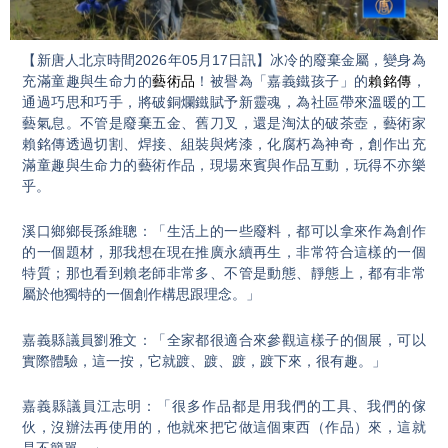
Video
【新唐人北京時間2026年05月17日訊】冰冷的廢棄金屬，變身為
充滿童趣與生命力的
藝術品
！被譽為「嘉義鐵孩子」的
賴銘傳
，
通過巧思和巧手，將破銅爛鐵賦予新靈魂，為社區帶來溫暖的工
藝氣息。不管是廢棄五金、舊刀叉，還是淘汰的破茶壺，藝術家
賴銘傳透過切割、焊接、組裝與烤漆，化腐朽為神奇，創作出充
滿童趣與生命力的藝術作品，現場來賓與作品互動，玩得不亦樂
乎。
溪口鄉鄉長孫維聰：「生活上的一些廢料，都可以拿來作為創作
的一個題材，那我想在現在推廣永續再生，非常符合這樣的一個
特質；那也看到賴老師非常多、不管是動態、靜態上，都有非常
屬於他獨特的一個創作構思跟理念。」
嘉義縣議員劉雅文：「全家都很適合來參觀這樣子的個展，可以
實際體驗，這一按，它就踱、踱、踱，踱下來，很有趣。」
嘉義縣議員江志明：「很多作品都是用我們的工具、我們的傢
伙，沒辦法再使用的，他就來把它做這個東西（作品）來，這就