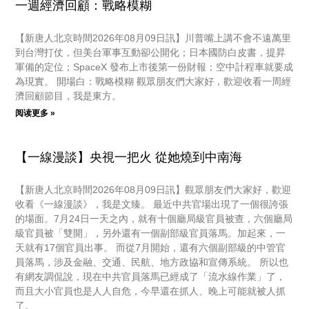
一週經濟回顧：戰略模糊
【新唐人北京時間2026年08月09日訊】川普嘴上講不會不遠萬里
到台灣打仗，但美台軍事互動卻公開化；日本國防白皮書，提昇
軍備的定位；SpaceX 發布上市後第一份財報；空中計程車就要成
為現實。 開場白：戰略模糊 觀眾朋友們大家好，歡迎收看一周經
濟回顧節目，我是東方。
阅读更多 »
【一線漫談】央視一把火 從她燒到中南海
【新唐人北京時間2026年08月09日訊】觀眾朋友們大家好，歡迎
收看《一線漫談》，我是文臻。 最近中共官場出現了一個很誇張
的場面。7月24日一天之內，就有十個廳局級官員被查，六個廳局
級官員被「雙開」，另外還有一個副部級官員落馬。加起來，一
天就有17個官員出事。 而從7月開始，還有六個副部級的中管官
員落馬，涉及金融、交通、民航、地方政協和宣傳系統。 所以也
有網友調侃說，現在中共官員落馬已經成了「流水線作業」了，
而且大小官員也是人人自危，今早還在抓人、晚上可能就被人抓
了。