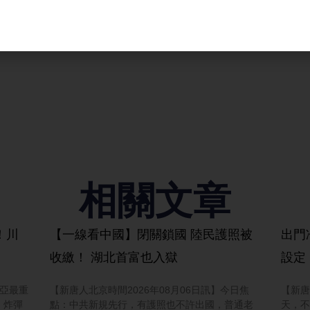
相關文章
！川
【一線看中國】閉關鎖國 陸民護照被
出門
收繳！ 湖北首富也入獄
設定
東亞最重
【新唐人北京時間2026年08月06日訊】今日焦
【新唐
；炸彈
點：中共新規先行，有護照也不許出國，普通老
天，不