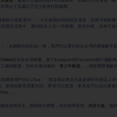
社群媒體
，違規平台最高罰款4950萬澳幣。英國2023年通過《
宣布禁止十五歲以下兒少使用社群媒體。
機構副執行長劉昱均：「今天使用的時間就是過長，然後可能影
像現實生活當中，遇到陌生人的一些騷擾。那另外呢，也有可能
玲：「在網絡性剝削這一塊，我們可以看到現在台灣的通報數字
司
Meta
宣布在全球範圍，旗下Instagram與Facebook推行適齡
內
三歲的帳號，另外未滿18歲的「
青少年帳號
」，僅能瀏覽適齡
政策總經理Philip Chua：「那這個如果說凡是超過60分鐘以
知。那假如家長需要的話，家長可以監護，家長也可以去以家庭
App。」
的網絡使用安全，限制陌生聯繫，強化時間管理、
內容分級
，協