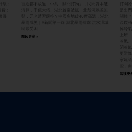
升級；
百姓都不放過！中共「關門打狗」，民間資本遭
打開冷
行費；
清算，千億大佬、湖北首富被抓；北戴河鴉雀無
是出門
警暴
聲，元老遭習嚴控？中國多地破40度高溫，湖北
關掉？
暴雨成災｜#新聞第一線 湖北暴雨肆虐 洪水灌城
溫度稍
民眾受困
掉冷氣
上班，
阅读更多 »
冷氣。
閉冷氣
更難降
家建議
些，而
阅读更多