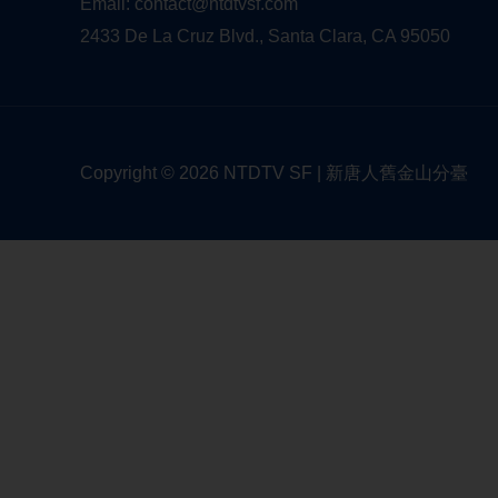
Email:
contact@ntdtvsf.com
2433 De La Cruz Blvd., Santa Clara, CA 95050
Copyright © 2026 NTDTV SF | 新唐人舊金山分臺