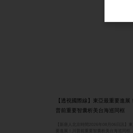
【透視國際線】東亞最重要進展
普前重要智囊析美台海巡同框
【新唐人北京時間2026年08月06日訊】
要進展！川普前重要智囊析美台海巡同框