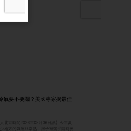
冷氣要不要關？美國專家揭最佳
人北京時間2026年08月06日訊】今年夏
少地方的氣溫非常熱，房子裡幾乎隨時要