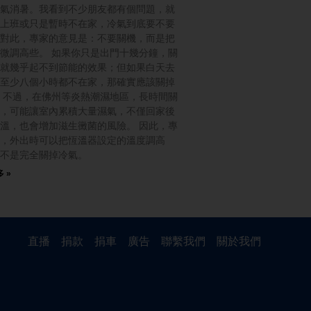
氣消暑。我看到不少朋友都有個問題，就
上班或只是暫時不在家，冷氣到底要不要
對此，專家的意見是：不要關機，而是把
微調高些。 如果你只是出門十幾分鐘，關
就幾乎起不到節能的效果；但如果白天去
至少八個小時都不在家，那確實應該關掉
 不過，在佛州等炎熱潮濕地區，長時間關
，可能讓室內累積大量濕氣，不僅回家後
溫，也會增加滋生黴菌的風險。 因此，專
，外出時可以把恆溫器設定的溫度調高
不是完全關掉冷氣。
 »
直播
捐款
捐車
廣告
聯繫我們
關於我們