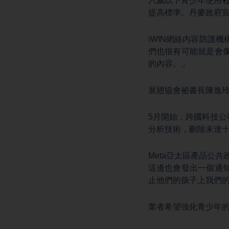
六歲以下青少年使用
提高標準。丹麥政府
iWIN網絡內容防護
們也很有可能就是會
的內容。」
展翅協會祕書長陳逸
5月開始，跨國科技公
分析技術，刪除未達十
Meta亞太區產品公共
這邊也會發出一個通
止他們的孩子上我們的
業者希望強化青少年