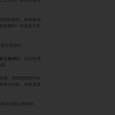
線上安全法》對社群媒體
響他們的睡眠。那再來他
會接觸到一些就是不當
是逐年增加的。」
容分級
機制。以AI視覺
內容。
上的使用，但我們我們平台
環境去封鎖，或者是禁
助家長把關上網時間。