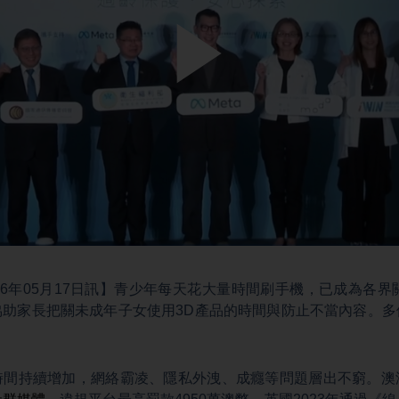
Play
Video
26年05月17日訊】青少年每天花大量時間刷手機，已成為各界
協助家長把關未成年子女使用3D產品的時間與防止不當內容。多
時間持續增加，網絡霸凌、隱私外洩、成癮等問題層出不窮。澳