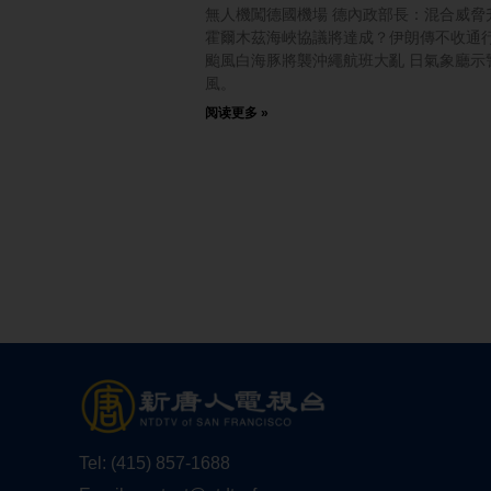
無人機闖德國機場 德內政部長：混合威脅
霍爾木茲海峽協議將達成？伊朗傳不收通
颱風白海豚將襲沖繩航班大亂 日氣象廳示
風。
阅读更多 »
Tel:
(415) 857-1688