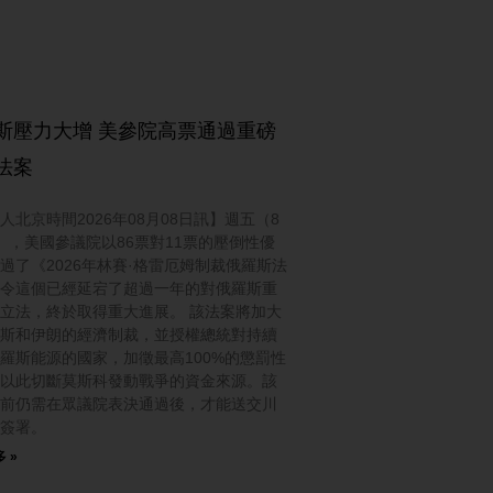
斯壓力大增 美參院高票通過重磅
法案
人北京時間2026年08月08日訊】週五（8
），美國參議院以86票對11票的壓倒性優
過了《2026年林賽·格雷厄姆制裁俄羅斯法
令這個已經延宕了超過一年的對俄羅斯重
立法，終於取得重大進展。 該法案將加大
斯和伊朗的經濟制裁，並授權總統對持續
羅斯能源的國家，加徵最高100%的懲罰性
以此切斷莫斯科發動戰爭的資金來源。該
前仍需在眾議院表決通過後，才能送交川
簽署。
 »