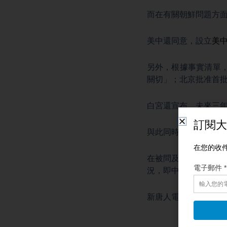
而在有關朝鮮問題方
美中還同意，設立
美
另外，根據事實清單
關切」；北京批准首批
白宮還宣布，未來三年
與此同時，美國貿易代
在被問及是否會根據3
況，即中國和其它國
新唐人電視台記者李