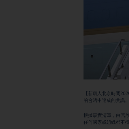
【新唐人北京時間20
的會晤中達成的共識
根據事實清單，白宮
任何國家或組織都不