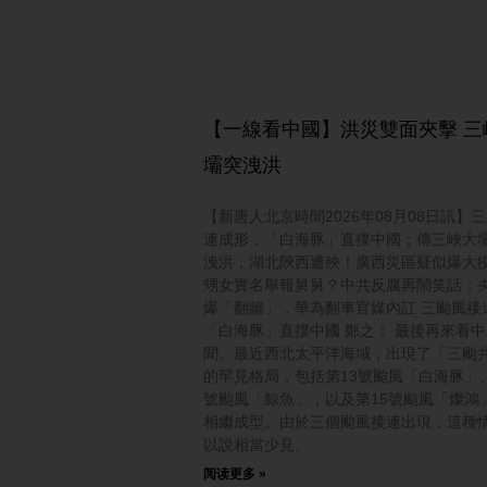
【一線看中國】洪災雙面夾擊 三
壩突洩洪
【新唐人北京時間2026年08月08日訊】
連成形，「白海豚」直撲中國；傳三峽大
洩洪，湖北陝西遭殃！廣西災區疑似爆大
甥女實名舉報舅舅？中共反腐再鬧笑話；
爆「翻牆」，華為翻車官媒內訌 三颱風接
「白海豚」直撲中國 鄭之： 最後再來看
聞。最近西北太平洋海域，出現了「三颱
的罕見格局，包括第13號颱風「白海豚」、
號颱風「鯨魚」，以及第15號颱風「燦鴻
相繼成型。由於三個颱風接連出現，這種
以說相當少見。
阅读更多 »