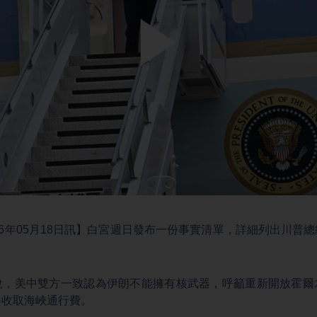
Play
Video
26年05月18日訊】白宮週日發布一份事實清單，詳細列出川普
。
說，美中雙方一致認為伊朗不能擁有核武器，呼籲重新開放霍爾
得收取海峽通行費。