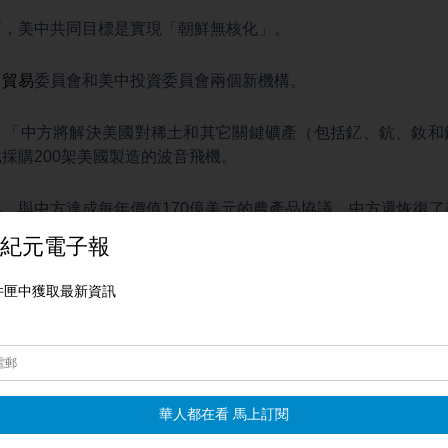
面，美中共同目標是實現「朝鮮無核化」。
中貿易
委員會和美中投資委員會兩個新機構。
，「中方將解決美國對稀土和其它關鍵礦產（包括釔、鈧、釹和
採購200架美國製造的波音飛機。
，與中方達成每年價值170億美元的農產品協議。中方還恢復
表傑米森‧格里爾週日在接受CBS節目《面對全國》（採訪時，
01調查結果加徵新關稅時，格里爾表示，「如果調查結果證實
家存在嚴重的產能過剩問題，我們肯定會向總統提出這些方案。
梅綜合報導