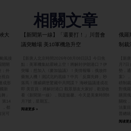
相關文章
峽大
【新聞第一線】「還要打！」川普會
俄羅
議突離場 美10軍機急升空
制裁
三颱風接
【新唐人北京時間2026年08月08日訊】今日焦
【新唐
壩開閘
點：美軍機集結霍峽上空！將解封伊朗港口？伊
月7日
疫；外
突曝：想加入《麥加協議》！美情報曝：俄放炸
勢，通
央視自
藥無人機！測試北約底線？中共「反腐先鋒」秒
案》，
連成形
落馬！挪威碉堡驚藏中共間諜？ 海峽協議達成在
磅制裁
中國新
即 美官員：將解封港口 觀眾朋友大家好，歡迎收
對俄羅
共舞」
看《新聞第一線》，我是懿馨。今天是美東時間8
購買俄
第14
月7號，星期五。
關稅，
」，都
法案目
阅读更多 »
情況可
普總統
阅读更多