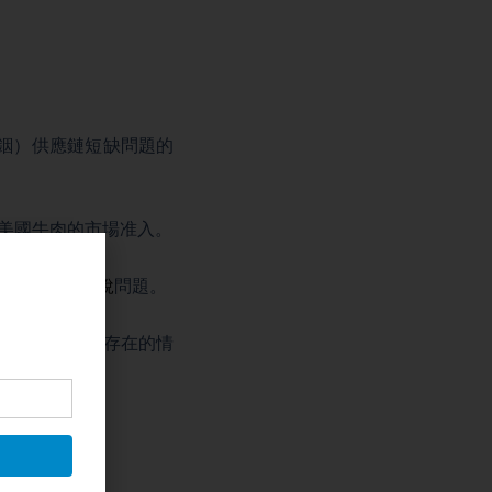
銦）供應鏈短缺問題的
了美國牛肉的市場准入。
談到了
對中關稅
問題。
了我們認為可能存在的情
」