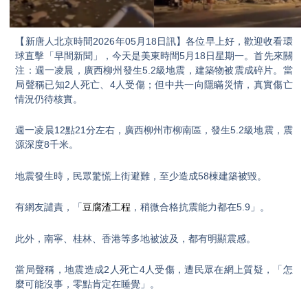
Video
【新唐人北京時間2026年05月18日訊】各位早上好，歡迎收看環
球直擊「早間新聞」，今天是美東時間5月18日星期一。首先來關
注：週一凌晨，廣西柳州發生5.2級地震，建築物被震成碎片。當
局聲稱已知2人死亡、4人受傷；但中共一向隱瞞災情，真實傷亡
情況仍待核實。
週一凌晨12點21分左右，廣西柳州市柳南區，發生5.2級地震，震
源深度8千米。
地震發生時，民眾驚慌上街避難，至少造成58棟建築被毀。
有網友譴責，「
豆腐渣工程
，稍微合格抗震能力都在5.9」。
此外，南寧、桂林、香港等多地被波及，都有明顯震感。
當局聲稱，地震造成2人死亡4人受傷，遭民眾在網上質疑，「怎
麼可能沒事，零點肯定在睡覺」。