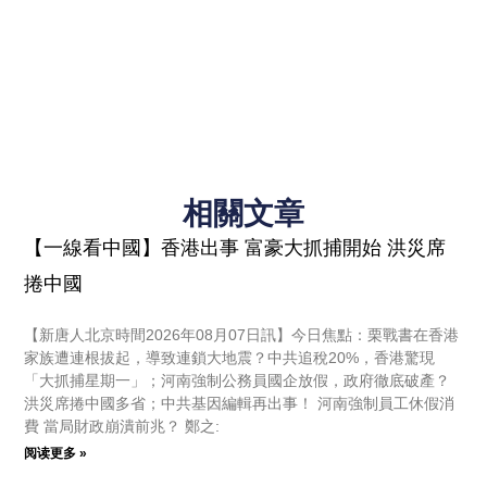
相關文章
【一線看中國】香港出事 富豪大抓捕開始 洪災席
捲中國
【新唐人北京時間2026年08月07日訊】今日焦點：栗戰書在香港
家族遭連根拔起，導致連鎖大地震？中共追稅20%，香港驚現
「大抓捕星期一」；河南強制公務員國企放假，政府徹底破產？
洪災席捲中國多省；中共基因編輯再出事！ 河南強制員工休假消
費 當局財政崩潰前兆？ 鄭之:
阅读更多 »