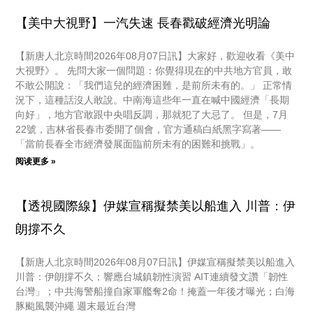
【美中大視野】一汽失速 長春戳破經濟光明論
【新唐人北京時間2026年08月07日訊】大家好，歡迎收看《美中
大視野》。 先問大家一個問題：你覺得現在的中共地方官員，敢
不敢公開說：「我們這兒的經濟困難，是前所未有的。」 正常情
況下，這種話沒人敢說。中南海這些年一直在喊中國經濟「長期
向好」，地方官敢跟中央唱反調，那就犯了大忌了。 但是，7月
22號，吉林省長春市委開了個會，官方通稿白紙黑字寫著——
「當前長春全市經濟發展面臨前所未有的困難和挑戰」。
阅读更多 »
【透視國際線】伊媒宣稱擬禁美以船進入 川普：伊
朗撐不久
【新唐人北京時間2026年08月07日訊】伊媒宣稱擬禁美以船進入
川普：伊朗撐不久；響應台城鎮韌性演習 AIT連續發文讚「韌性
台灣」；中共海警船撞自家軍艦奪2命！掩蓋一年後才曝光；白海
豚颱風襲沖繩 週末最近台灣