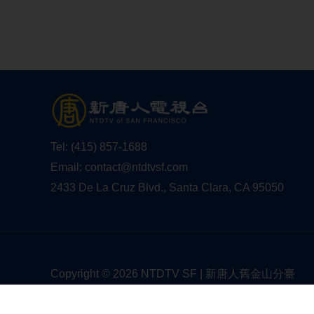
Tel:
(415) 857-1688
Email:
contact@ntdtvsf.com
2433 De La Cruz Blvd., Santa Clara, CA 95050
Copyright © 2026 NTDTV SF | 新唐人舊金山分臺