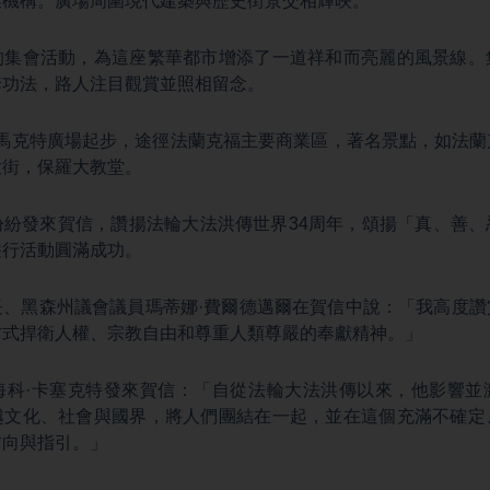
業機構。廣場周圍現代建築與歷史街景交相輝映。
的集會活動，為這座繁華都市增添了一道祥和而亮麗的風景線。
套功法，路人注目觀賞並照相留念。
羅斯馬克特廣場起步，途徑法蘭克福主要商業區，著名景點，如法
大街，保羅大教堂。
紛紛發來賀信，讚揚法輪大法洪傳世界34周年，頌揚「真、善、
遊行活動圓滿成功。
長、黑森州議會議員瑪蒂娜·費爾德邁爾在賀信中說：「我高度讚
方式捍衛人權、宗教自由和尊重人類尊嚴的奉獻精神。」
海科·卡塞克特發來賀信：「自從法輪大法洪傳以來，他影響並
越文化、社會與國界，將人們團結在一起，並在這個充滿不確定
方向與指引。」