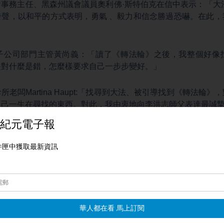
事務主任、黑森州議會議員奧利佛·斯特伯克在信中表示：「大
發聲，以和平的方式表明，勇氣 、毅力和信念勝過恐嚇。在此，
子公司部門主管黃尚義：「讀了《轉法輪》之後，我整個好像
是對什麼是錯，怎麼樣要求自己一步步變好。」
所老闆Martina Haupt:「找尋到大法、被引導找到《轉法輪
自己一生在尋找的東西。對此，我由衷地向李洪志師父表達最誠
多個大型活動，法輪功的遊行隊伍吸引眾多路人駐足觀看，了解
。
我真的覺得很美好。他們的信息應該傳遍世界各地。他們都非常
基亞尼：「我覺得非常好。我認為，『真』這個理念非常值得關注
將其銘記在心。我非常支持他們（法輪功）。」