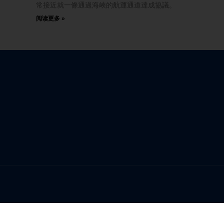
常接近就一條通過海峽的航運通道達成協議。
阅读更多 »