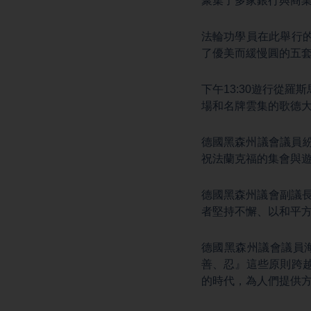
聚集了多家銀行與商
法輪功學員在此舉行
了優美而緩慢圓的五
下午13:30遊行從
場和名牌雲集的歌德
德國黑森州議會議員
祝法蘭克福的集會與
德國黑森州議會副議
者堅持不懈、以和平
德國黑森州議會議員
善、忍』這些原則跨
的時代，為人們提供