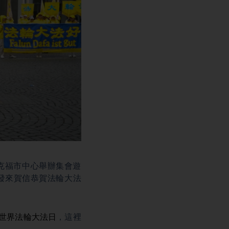
蘭克福市中心舉辦集會遊
發來賀信恭賀法輪大法
世界法輪大法日
，這裡