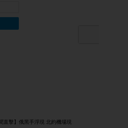
聞直擊】俄黑手浮現 北約機場現