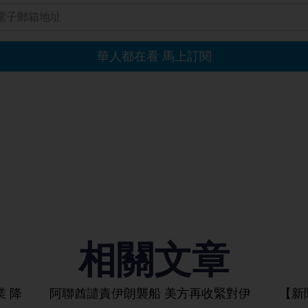
相關文章
 降
阿聯酋譴責伊朗襲船 美方再收緊對伊
【新