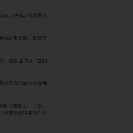
集會上法輪功學員展示
蘭克福老歌劇院，歌德廣
忍」的普世價值，並預
賞並敬佩法輪大法修煉
激勵了無數人。『真、
、快速變遷與各種對立