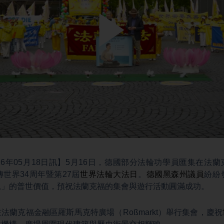
Play
Video
26年05月18日訊】5月16日，德國部分法輪功學員匯集在法
世界34周年暨第27屆
世界法輪大法日
。
德國黑森州議員
紛紛
忍」的普世價值，預祝法蘭克福的集會與遊行活動圓滿成功。
法蘭克福金融區羅斯馬克特廣場（Roßmarkt）舉行集會，慶祝