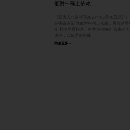
低對中稀土依賴
【新唐人北京時間2026年08月08日訊】
金投資礦業 降低對中稀土依賴；川普連發
令 封堵生育旅遊；中共追稅海外 富豪連
逃潮；台陸委會怒批
阅读更多 »