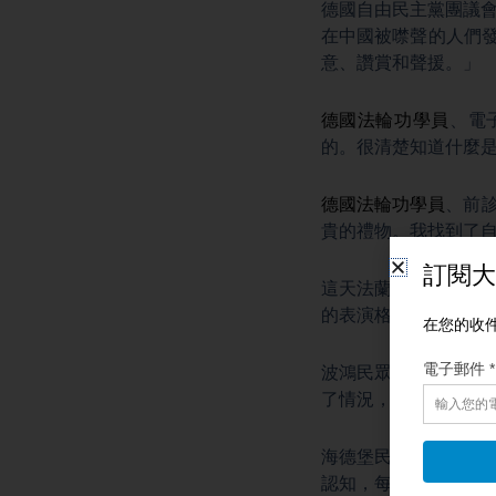
德國自由民主黨團議會
在中國被噤聲的人們
意、讚賞和聲援。」
德國法輪功學員
、電
的。很清楚知道什麼
德國法輪功學員
、前診
貴的禮物。我找到了
這天法蘭克福市區有
的表演格外引人注目
波鴻民眾克伯爾：「
了情況，非常好。」
海德堡民眾阿里安‧
認知，每個人都應該