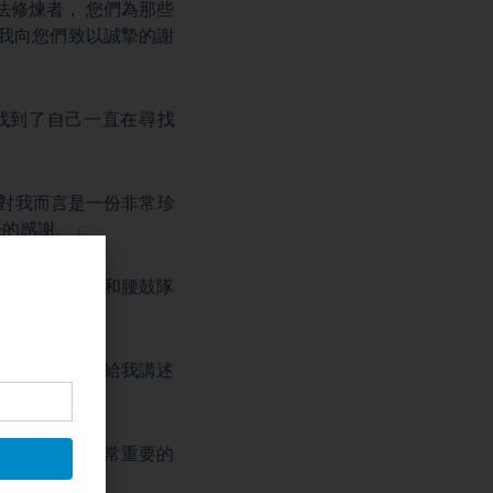
法修煉者， 您們為那些
我向您們致以誠摯的謝
找到了自己一直在尋找
》，對我而言是一份非常珍
摯的感謝。」
真相，舞龍隊和腰鼓隊
真誠，剛才也給我講述
。這些都是非常重要的