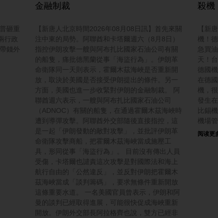
金融制裁
殺機
川普砸重
【新唐人北京時間2026年08月08日訊】首先來關
【新唐
兩行政
注中東的局勢。阿聯酋和卡塔爾週六（8月8日）
機！德
人帶錢外
指控伊朗攻擊一艘與阿布扎比國家石油公司有關
急買油
的船隻，痛批德黑蘭從事「海盜行為」。伊朗革
天！台
命衛隊同一天則表示，霍爾木茲海峽是否重新開
德國機
放，取決於美國是否接受伊朗提出的條件。另一
在德國
方面，美國也進一步收緊對伊朗的金融制裁。 阿
機，很
聯酋週六表示，一艘與阿布扎比國家石油公司
發生在
（ADNOC）有關的船隻，在通過霍爾木茲海峽時
比錫機
遭到導彈攻擊。阿聯酋外交部隨後直接指控，這
機場管
是一起「伊朗發動的敵對攻擊」，並批評伊朗革
阅读更多
命衛隊攻擊商船，把霍爾木茲海峽當成施壓工
具，形同從事「海盜行為」。 目前沒有傳出人員
受傷，卡塔爾也譴責這次攻擊是對國際法和海上
航行自由的「公然違反」，並反對伊朗把霍爾木
茲海峽當成「談判籌碼」，要求無條件重新開放
這條重要水道。 一名美國官員曾表示，伊朗和阿
曼的談判已經取得進展，可能很快促成海峽重新
開放。伊朗外交部長阿拉格齊也說，雙方已經非