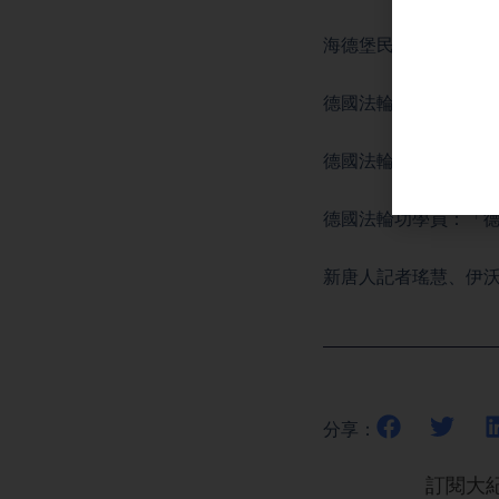
海德堡民眾桑德拉‧博
德國法輪功學員、電子
德國法輪功學員、IT管理
德國法輪功學員：「
新唐人記者瑤慧、伊
分享：