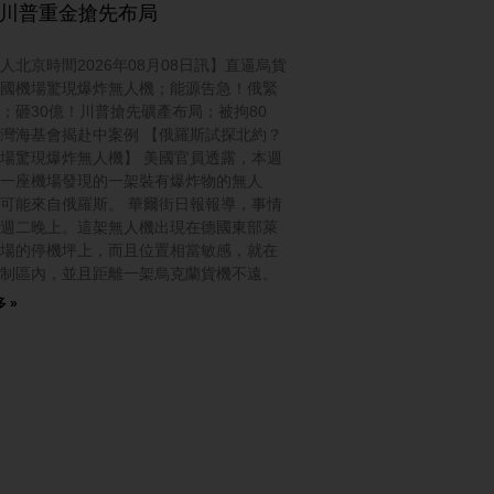
 川普重金搶先布局
人北京時間2026年08月08日訊】直逼烏貨
國機場驚現爆炸無人機；能源告急！俄緊
；砸30億！川普搶先礦產布局；被拘80
灣海基會揭赴中案例 【俄羅斯試探北約？
場驚現爆炸無人機】 美國官員透露，本週
一座機場發現的一架裝有爆炸物的無人
可能來自俄羅斯。 華爾街日報報導，事情
週二晚上。這架無人機出現在德國東部萊
場的停機坪上，而且位置相當敏感，就在
制區內，並且距離一架烏克蘭貨機不遠。
 »