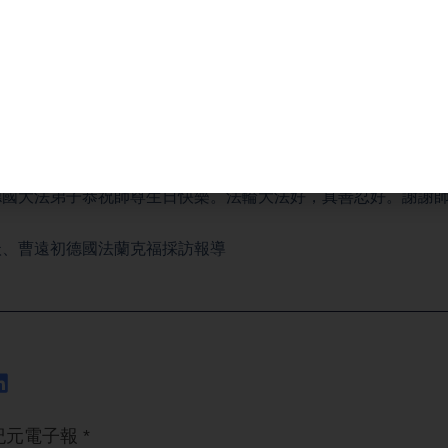
森伯格：「這個主題真與善，我也非常認同支持。」
公司部門主管黃尚義:「感謝師尊。恭祝師尊生日快樂。」
員Arkaviosz Bolansky：「我非常感謝尊敬的師父，恭祝
德國大法弟子恭祝師尊生日快樂。法輪大法好，真善忍好。謝謝
沃、曹遠初德國法蘭克福採訪報導