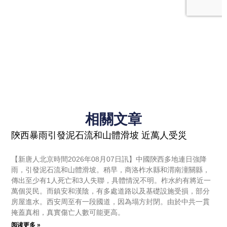
相關文章
陝西暴雨引發泥石流和山體滑坡 近萬人受災
【新唐人北京時間2026年08月07日訊】中國陝西多地連日強降
雨，引發泥石流和山體滑坡。稍早，商洛柞水縣和渭南潼關縣，
傳出至少有1人死亡和3人失聯，具體情況不明。柞水約有將近一
萬個災民。而鎮安和漢陰，有多處道路以及基礎設施受損，部分
房屋進水。西安周至有一段國道，因為塌方封閉。由於中共一貫
掩蓋真相，真實傷亡人數可能更高。
阅读更多 »