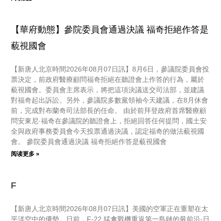
【華府動態】參院委員會通過決議 福奇拒絕作答是
藐視國會
【新唐人北京時間2026年08月07日訊】8月6日，參議院委員會投
票決定，前政府醫療顧問福奇拒絕在聽證會上作答的行為，屬於
藐視國會。委員會主席表示，將把這項決議送交司法部，並建議
對福奇起出訴訟。另外，參議院多數黨領袖今天建議，在8月休會
前，完成對布蘭奇司法部長的任命。 由於前拜登政府首席醫療顧
問安東尼·福奇在參議院的聽證會上，拒絕回答任何提問，國土安
全與政府事務委員會今天投票通過決議，認定福奇的做法藐視國
會。 參院委員會通過決議 福奇拒絕作答是藐視國會
阅读更多 »
F
【新唐人北京時間2026年08月07日訊】美國的空軍正在重塑在太
平洋空中的優勢。日前，F-22 猛禽戰機重返第一島鏈的最前沿-日