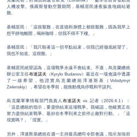
克蘭先前，對俄佔區盧甘斯克（Luhansk）一處學生宿舍發動無
人機攻擊。俄羅斯發動空襲期間，基輔居民連夜躲進地鐵站避
難。
基輔居民：「這很艱難，在道德和身體上都很艱難，因為我早上
想平靜地離開，喝杯咖啡，但我不得不下樓。」
基輔居民：「我只盼著這一切早點結束，但我已經徹底絕望了。
我也不知道。這很難。」
基輔居民絕望認為，這場戰爭永遠不會結束。不過，烏克蘭總統
辦公室主任
布達諾夫
（Kyrylo Budanov）最近在一場會議中透露
了一線希望，他證實烏克蘭總統澤連斯基（Volodymyr
Zelenskiy），希望在冬季前，能推動俄烏停戰和平談判。
烏克蘭軍事情報部門負責人
布達諾夫
vs. 記者（2026.6.1）：
「這是總統的指示，要盡快結束這場戰爭。我確認，他確實正在
努力盡快結束戰爭。最好在冬季到來之前停止敵對行動。」「這
現實嗎？」「現實。」
另外，澤連斯基總統在週一主持最高總司令部會議，指示加強前