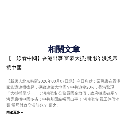
相關文章
【一線看中國】香港出事 富豪大抓捕開始 洪災席
捲中國
【新唐人北京時間2026年08月07日訊】今日焦點：栗戰書在香港
家族遭連根拔起，導致連鎖大地震？中共追稅20%，香港驚現
「大抓捕星期一」；河南強制公務員國企放假，政府徹底破產？
洪災席捲中國多省；中共基因編輯再出事！ 河南強制員工休假消
費 當局財政崩潰前兆？ 鄭之:
阅读更多 »