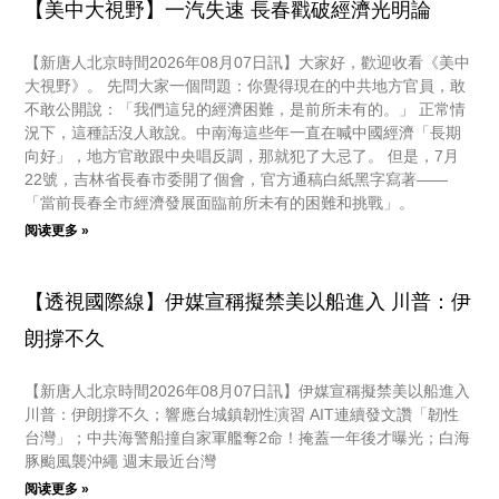
【美中大視野】一汽失速 長春戳破經濟光明論
【新唐人北京時間2026年08月07日訊】大家好，歡迎收看《美中
大視野》。 先問大家一個問題：你覺得現在的中共地方官員，敢
不敢公開說：「我們這兒的經濟困難，是前所未有的。」 正常情
況下，這種話沒人敢說。中南海這些年一直在喊中國經濟「長期
向好」，地方官敢跟中央唱反調，那就犯了大忌了。 但是，7月
22號，吉林省長春市委開了個會，官方通稿白紙黑字寫著——
「當前長春全市經濟發展面臨前所未有的困難和挑戰」。
阅读更多 »
【透視國際線】伊媒宣稱擬禁美以船進入 川普：伊
朗撐不久
【新唐人北京時間2026年08月07日訊】伊媒宣稱擬禁美以船進入
川普：伊朗撐不久；響應台城鎮韌性演習 AIT連續發文讚「韌性
台灣」；中共海警船撞自家軍艦奪2命！掩蓋一年後才曝光；白海
豚颱風襲沖繩 週末最近台灣
阅读更多 »