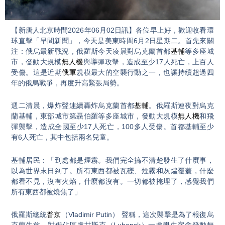
Video
【新唐人北京時間2026年06月02日訊】各位早上好，歡迎收看環
球直擊「早間新聞」，今天是美東時間6月2日星期二。首先來關
注：俄烏最新戰況，俄羅斯今天凌晨對烏克蘭首都
基輔
等多座城
市，發動大規模
無人機
與導彈攻擊，造成至少17人死亡，上百人
受傷。這是近期
俄軍
規模最大的空襲行動之一，也讓持續超過四
年的俄烏戰爭，再度升高緊張局勢。
週二清晨，爆炸聲連續轟炸烏克蘭首都
基輔
。俄羅斯連夜對烏克
蘭基輔，東部城市第聶伯羅等多座城市，發動大規模
無人機
和飛
彈襲擊，造成全國至少17人死亡，100多人受傷。首都基輔至少
有6人死亡，其中包括兩名兒童。
基輔居民：「到處都是煙霧。我們完全搞不清楚發生了什麼事，
以為世界末日到了。所有東西都被瓦礫、煙霧和灰燼覆蓋，什麼
都看不見，沒有火焰，什麼都沒有。一切都被掩埋了，感覺我們
所有東西都被燒焦了」
俄羅斯總統
普京
（Vladimir Putin） 聲稱，這次襲擊是為了報復烏