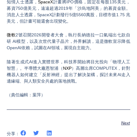
知情人士透露，
SpaceX
計畫將IPO價格，固定在每股135美元，
募資750億美元，遠遠超過2019年「沙烏地阿美」的募資金額。
消息人士透露，SpaceX計劃發行5億5560萬股，目標市值1.75 兆
美元，但計畫可能還會出現變化。
微軟
2號召開2026開發者大會，執行長納德拉一口氣端出七款自
研 AI模型，以及次世代量子晶片，外界解讀，這是微軟宣示降低
OpenAI依賴，試圖在AI領域，展現自主能力。
隨著生成式AI進入實體世界，科技界開始將目光投向「物理人工
智慧」。半導體大廠恩智浦（
NXP
）高層出席COMPUTEX，針對
機器人如何建立「反射神經」提出了解決架構，探討未來AI走入
邊緣端、與人類安全共處的落地挑戰。
（責任編輯：葉萍）
Next
分享：