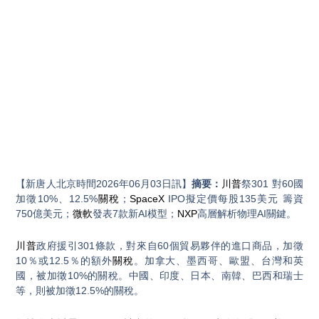
【新唐人北京時間2026年06月03日訊】
摘要：
川普
祭301 對60國
加徵10%、12.5%
關稅
；
SpaceX
IPO擬定價每股135美元 籌資
750億美元；
微軟
發表7款新AI模型；
NXP
高層解析物理AI關鍵。
川普
政府援引301條款，對來自60個貿易夥伴的進口商品，加徵
10％或12.5％的額外
關稅
。加拿大、墨西哥、歐盟、台灣和英
國，被加徵10%的關稅。中國、印度、日本、南韓、巴西和瑞士
等，則被加徵12.5%的關稅。