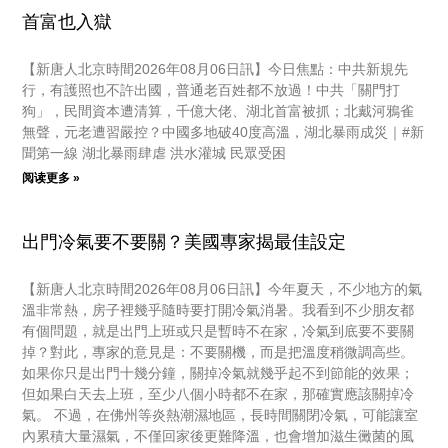
首富也入獄
【新唐人北京時間2026年08月06日訊】今日焦點：中共新規先
行，有護照也不許出國，普通老百姓都不放過！中共「關門打
狗」，民間資本遭清算，千億大佬、湖北首富被抓；北戴河鴉雀
無聲，元老遭習嚴控？中國多地破40度高溫，湖北暴雨成災｜#新
聞第一線 湖北暴雨肆虐 洪水灌城 民眾受困
阅读更多 »
出門冷氣要不要關？美國專家揭最佳設定
【新唐人北京時間2026年08月06日訊】今年夏天，不少地方的氣
溫非常熱，房子裡幾乎隨時要打開冷氣消暑。我看到不少朋友都
有個問題，就是出門上班或只是暫時不在家，冷氣到底要不要關
掉？對此，專家的意見是：不要關機，而是把溫度稍微調高些。
如果你只是出門十幾分鐘，關掉冷氣就幾乎起不到節能的效果；
但如果白天去上班，至少八個小時都不在家，那確實應該關掉冷
氣。 不過，在佛州等炎熱潮濕地區，長時間關閉冷氣，可能讓室
內累積大量濕氣，不僅回家後更難降溫，也會增加滋生黴菌的風