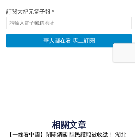
相關文章
【一線看中國】閉關鎖國 陸民護照被收繳！ 湖北