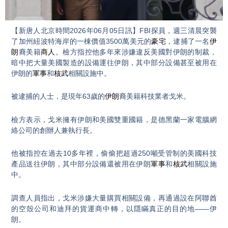
Video
【新唐人北京時間2026年06月05日訊】FBI探員，週三清晨突襲
了加州紐波特海岸的一棟價值3500萬美元的
豪宅
，逮捕了一名
伊
朗
裔美籍
商人
。檢方指控他多年來涉嫌違反美國對伊朗的制裁，
暗中把大量美國製造的設備運往伊朗，其中部分設備甚至被用在
伊朗的
軍事
和
核武
相關設施中。
被逮捕的人士，是現年63歲的
伊朗
裔美籍科技業者戈米。
檢方表示，戈米擁有伊朗和美國雙重國籍，是德黑蘭一家電腦網
絡公司的創辦人兼執行長。
他被指控在過去10多年裡，偷偷把超過250噸受管制的美國科技
產品送往伊朗，其中部分設備還被用在伊朗
軍事
和
核武
相關設施
中。
調查人員指出，戈米涉嫌大量購買相關設備，再通過設在阿聯酋
的空殼公司和迪拜的貨運商中轉，以隱瞞真正的目的地——伊
朗。