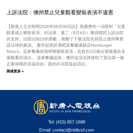
上訴法院：佛州禁止兒童觀看變裝表演不違憲
【新唐人北京時間2026年08月06日訊】美國佛州一項限制「兒童
觀看成人變裝表演」的法律，週二（8月4日）獲得聯邦上訴法院
的支持。法院以8比5的票數，推翻了下級法院先前阻止德州事實
該法律的裁決。 案件起因於酒吧及餐廳連鎖店Hamburger
Mary’s。這家餐廳長期舉辦變裝表演，也曾在2日推出號稱適合全
家觀看的演出。 這家餐廳認為，佛州這項法律侵犯了憲法第一修
正案保障的言論自由，因此向法院提起訴訟。
阅读更多 »
Tel:
(415) 857-1688
Email:
contact@ntdtvsf.com