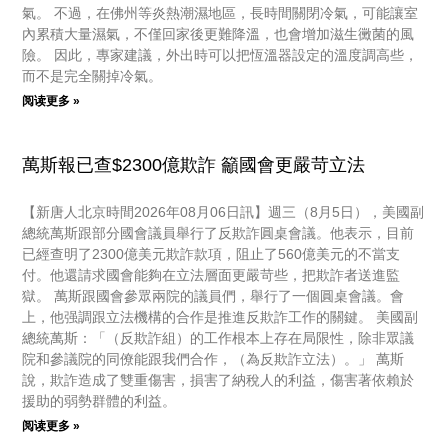
氣。 不過，在佛州等炎熱潮濕地區，長時間關閉冷氣，可能讓室
內累積大量濕氣，不僅回家後更難降溫，也會增加滋生黴菌的風
險。 因此，專家建議，外出時可以把恆溫器設定的溫度調高些，
而不是完全關掉冷氣。
阅读更多 »
萬斯報已查$2300億欺詐 籲國會更嚴苛立法
【新唐人北京時間2026年08月06日訊】週三（8月5日），美國副
總統萬斯跟部分國會議員舉行了反欺詐圓桌會議。他表示，目前
已經查明了2300億美元欺詐款項，阻止了560億美元的不當支
付。他還請求國會能夠在立法層面更嚴苛些，把欺詐者送進監
獄。 萬斯跟國會參眾兩院的議員們，舉行了一個圓桌會議。會
上，他强調跟立法機構的合作是推進反欺詐工作的關鍵。 美國副
總統萬斯：「（反欺詐組）的工作根本上存在局限性，除非眾議
院和參議院的同僚能跟我們合作，（為反欺詐立法）。」 萬斯
說，欺詐造成了雙重傷害，損害了納稅人的利益，傷害著依賴於
援助的弱勢群體的利益。
阅读更多 »