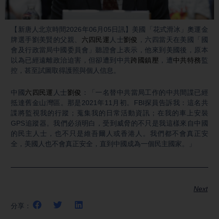
Video
【新唐人北京時間2026年06月05日訊】美國「花式滑冰」奧運金
牌選手劉美賢的父親、
六四民運
人士
劉俊
，六四當天在美國「國
會及行政當局中國委員會」聽證會上表示，他來到美國後，原本
以為已經遠離政治迫害，但卻遭到中共
跨國鎮壓
，遭
中共特務
監
控，甚至試圖取得護照與個人信息。
中國
六四民運
人士
劉俊
：「一名替中共當局工作的中共間諜已經
抵達舊金山灣區。那是2021年11月初。FBI探員告訴我：這名共
諜將監視我的行蹤；蒐集我的日常活動資訊；在我的車上安裝
GPS追蹤器。我們必須明白，受到威脅的不只是我這樣來自中國
的民主人士，也不只是維吾爾人或香港人。我們都不會真正安
全，美國人也不會真正安全，直到中國成為一個民主國家。」
Next
分享：