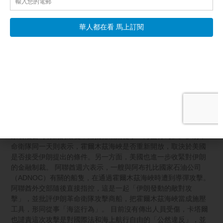
賴
【新唐人北京時間2026年08月08日訊】川普砸重金投資礦業 降
低對中稀土依賴；川普連發兩行政令 封堵生育旅遊；中共追稅海
外 富豪連人帶錢外逃潮；台陸委會怒批
阅读更多 »
阿聯酋譴責伊朗襲船 美方再收緊對伊金融制裁
【新唐人北京時間2026年08月08日訊】首先來關注中東的局勢。
阿聯酋和卡塔爾週六（8月8日）指控伊朗攻擊一艘與阿布扎比國
家石油公司有關的船隻，痛批德黑蘭從事「海盜行為」。伊朗革
命衛隊同一天則表示，霍爾木茲海峽是否重新開放，取決於美國
是否接受伊朗提出的條件。另一方面，美國也進一步收緊對伊朗
的金融制裁。 阿聯酋週六表示，一艘與阿布扎比國家石油公司
（ADNOC）有關的船隻，在通過霍爾木茲海峽時遭到導彈攻擊。
阿聯酋外交部隨後直接指控，這是一起「伊朗發動的敵對攻
擊」，並批評伊朗革命衛隊攻擊商船，把霍爾木茲海峽當成施壓
工具，形同從事「海盜行為」。 目前沒有傳出人員受傷，卡塔爾
也譴責這次攻擊是對國際法和海上航行自由的「公然違反」，並