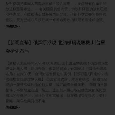
反對伊朗把霍爾木茲海峽當成「談判籌碼」，要求無條件重新開
放這條重要水道。 一名美國官員曾表示，伊朗和阿曼的談判已經
取得進展，可能很快促成海峽重新開放。伊朗外交部長阿拉格齊
也說，雙方已經非常接近就一條通過海峽的航運通道達成協議。
阅读更多 »
【新聞直擊】俄黑手浮現 北約機場現殺機 川普重
金搶先布局
【新唐人北京時間2026年08月08日訊】直逼烏貨機！德國機場驚
現爆炸無人機；能源告急！俄緊急買油；砸30億！川普搶先礦產
布局；被拘80天！台灣海基會揭赴中案例 【俄羅斯試探北約？德
國機場驚現爆炸無人機】 美國官員透露，本週在德國一座機場發
現的一架裝有爆炸物的無人機，很可能來自俄羅斯。 華爾街日報
報導，事情發生在週二晚上。這架無人機出現在德國東部萊比錫
機場的停機坪上，而且位置相當敏感，就在機場管制區內，並且
距離一架烏克蘭貨機不遠。
阅读更多 »