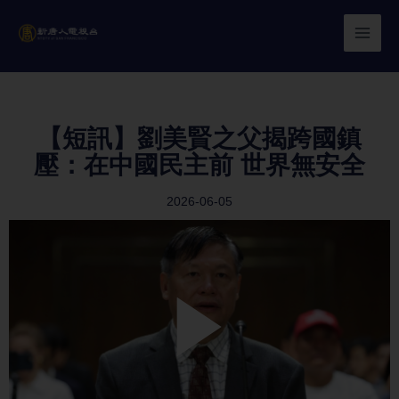
Skip
to
content
【短訊】劉美賢之父揭跨國鎮
壓：在中國民主前 世界無安全
2026-06-05
Play