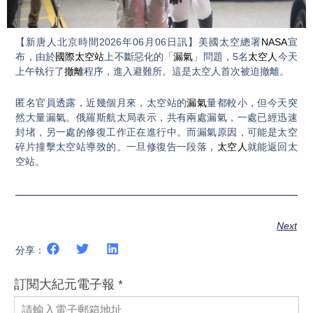
Video
【新唐人北京時間2026年06月06日訊】美國太空總署
NASA
宣
布，由於
國際太空站
上不斷惡化的「
漏氣
」問題，5名
太空人
今天
上午執行了
撤離
程序，進入避難所。這是太空人首次被迫撤離。
匿名官員透露，近幾個月來，太空站的
漏氣
量都較小，但今天突
然大量漏氣。俄羅斯航太局表示，共有兩處漏氣，一處已經迅速
封堵，另一處的修復工作正在進行中。而漏氣原因，可能是太空
碎片撞擊太空站導致的。一旦修復告一段落，
太空人
就能返回太
空站。
Next
分享：