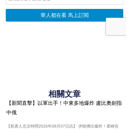
相關文章
【新聞直擊】以軍出手！中東多地爆炸 盧比奧劍指
中俄
【新唐人北京時間2026年08月07日訊】 伊朗傳出爆炸！霍峽告