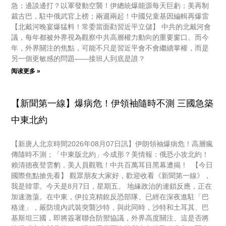
急；邊談邊打？以軍發動空襲！伊總統爆能源每天巨虧；美再制
裁古巴，駐中俄武官上榜；兩週兩起！中國兒童基因編輯再爆雷
【北戴河晚宴爆猛料！常委當面勸習近平立儲】 中共的北戴河會
議，每年都被外界視為觀察中共高層權力動向的重要窗口。而今
年，外界關注的焦點，可能不只是習近平會不會繼續掌權，而是
另一個更敏感的問題——接班人到底是誰？
阅读更多 »
【新聞第一線】爆病危！伊領袖隨時不測 三國急築
中東北約
【新唐人北京時間2026年08月07日訊】伊朗領袖爆病危！高層瘋
傳隨時不測；「中東版北約」今成形？美情報：俄恐小攻北約！
賴清德夜登雲豹，美人員觀戰！中共百萬耳目黑幕遭揭！ 【今日
國際焦點搶先看】 觀眾朋友大家好，歡迎收看《新聞第一線》，
我是韓霏。今天是8月7日，星期五。 地緣政治的連鎖反應，正在
加速激蕩。在中東，伊拉克精銳反恐部隊、已經在深夜進駐「巴
格達」，嚴防境內武裝突襲沙特，與此同時，沙特和土耳其、巴
基斯坦三國，即將簽署聯合防禦協議，外界高度關注、這是否將