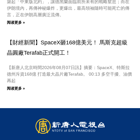
築起「中東版北約」，讓德黑蘭面臨前所未有的戰略窒息；而在
伊朗境內，再傳神秘爆炸，更爆出，最高領袖隨時可能死亡的傳
言，正在伊朗高層廣泛流傳。
阅读更多 »
【財經新聞】SpaceX砸168億美元！ 馬斯克超級
晶圓廠Terafab正式開工！
【新唐人北京時間2026年08月07日訊】摘要：SpaceX、特斯拉
德州斥資168億 打造最大晶片廠Terafab。 00:13 多空干擾、油價
再起
阅读更多 »