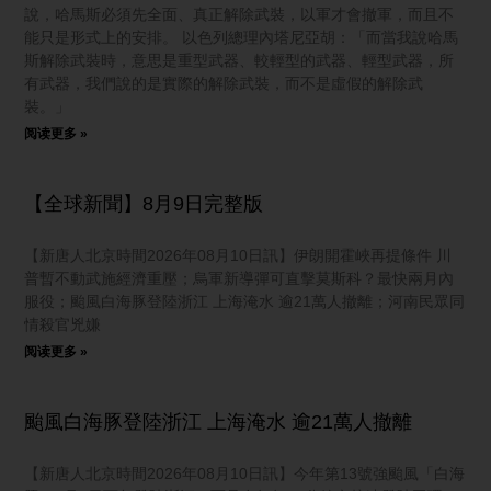
說，哈馬斯必須先全面、真正解除武裝，以軍才會撤軍，而且不
能只是形式上的安排。 以色列總理內塔尼亞胡：「而當我說哈馬
斯解除武裝時，意思是重型武器、較輕型的武器、輕型武器，所
有武器，我們說的是實際的解除武裝，而不是虛假的解除武
裝。」
阅读更多 »
【全球新聞】8月9日完整版
【新唐人北京時間2026年08月10日訊】伊朗開霍峽再提條件 川
普暫不動武施經濟重壓；烏軍新導彈可直擊莫斯科？最快兩月內
服役；颱風白海豚登陸浙江 上海淹水 逾21萬人撤離；河南民眾同
情殺官兇嫌
阅读更多 »
颱風白海豚登陸浙江 上海淹水 逾21萬人撤離
【新唐人北京時間2026年08月10日訊】今年第13號強颱風「白海