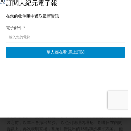
相關文章
以色列拒加沙15點方案 哈馬斯不繳械就不撤軍
【新唐人北京時間2026年08月10日訊】美國總統川普推動的加沙
和平方案再度面臨阻力。以色列總理內塔尼亞胡週日公開表示，
以色列拒絕川普提出的15點方案，並強調，在哈馬斯真正解除武
裝之前，以軍不會撤出加沙。 以色列總理內塔尼亞胡週日在內閣
會議上，再次表明立場，拒絕川普提出的15點加沙和平方案。 他