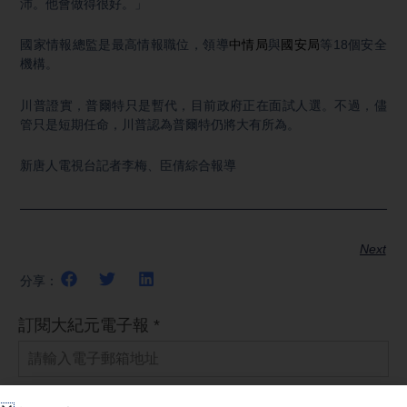
沛。他會做得很好。」
國家情報總監是最高情報職位，領導
中情局
與
國安局
等18個安全
機構。
川普證實，普爾特只是暫代，目前政府正在面試人選。不過，儘
管只是短期任命，川普認為普爾特仍將大有所為。
新唐人電視台記者李梅、臣倩綜合報導
Next
分享：