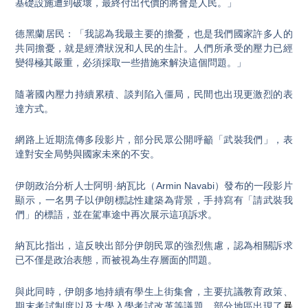
基礎設施遭到破壞，最終付出代價的將會是人民。」
德黑蘭居民：「我認為我最主要的擔憂，也是我們國家許多人的
共同擔憂，就是經濟狀況和人民的生計。人們所承受的壓力已經
變得極其嚴重，必須採取一些措施來解決這個問題。」
隨著國內壓力持續累積、談判陷入僵局，民間也出現更激烈的表
達方式。
網路上近期流傳多段影片，部分民眾公開呼籲「武裝我們」，表
達對安全局勢與國家未來的不安。
伊朗政治分析人士阿明·納瓦比（Armin Navabi）發布的一段影片
顯示，一名男子以伊朗標誌性建築為背景，手持寫有「請武裝我
們」的標語，並在駕車途中再次展示這項訴求。
納瓦比指出，這反映出部分伊朗民眾的強烈焦慮，認為相關訴求
已不僅是政治表態，而被視為生存層面的問題。
與此同時，伊朗多地持續有學生上街集會，主要抗議教育政策、
期末考試制度以及大學入學考試改革等議題，部分地區出現了
暴