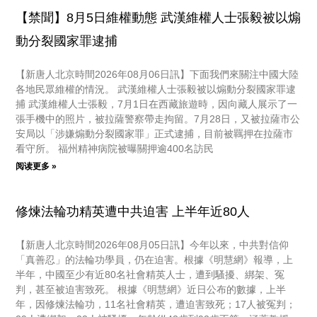
【禁聞】8月5日維權動態 武漢維權人士張毅被以煽
動分裂國家罪逮捕
【新唐人北京時間2026年08月06日訊】下面我們來關注中國大陸
各地民眾維權的情況。 武漢維權人士張毅被以煽動分裂國家罪逮
捕 武漢維權人士張毅，7月1日在西藏旅遊時，因向藏人展示了一
張手機中的照片，被拉薩警察帶走拘留。7月28日，又被拉薩市公
安局以「涉嫌煽動分裂國家罪」正式逮捕，目前被羈押在拉薩市
看守所。 福州精神病院被曝關押逾400名訪民
阅读更多 »
修煉法輪功精英遭中共迫害 上半年近80人
【新唐人北京時間2026年08月05日訊】今年以來，中共對信仰
「真善忍」的法輪功學員，仍在迫害。根據《明慧網》報導，上
半年，中國至少有近80名社會精英人士，遭到騷擾、綁架、冤
判，甚至被迫害致死。 根據《明慧網》近日公布的數據，上半
年，因修煉法輪功，11名社會精英，遭迫害致死；17人被冤判；