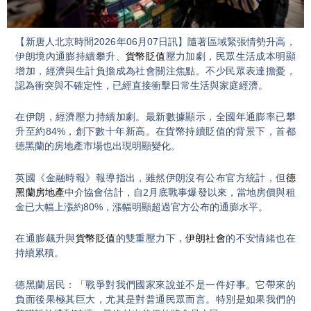
Video
【新唐人北京時間2026年06月07日訊】隨著區域緊張情勢升高，
伊朗境內通膨持續攀升、
貨幣貶值
壓力加劇，民眾生活成本明顯
增加，經濟與生計負擔成為社會關注焦點。不少民眾表達擔憂，
認為衝突與不確定性，已經直接衝擊日常生活與家庭經濟。
在伊朗，經濟壓力持續加劇。最新數據顯示，全國年通膨率已攀
升至約84%，創下數十年新高。在貨幣持續貶值的背景下，首都
德黑蘭的房地產市場也出現明顯變化。
英國《金融時報》報導指出，雖然伊朗沒有公布官方統計，但
德
黑蘭房地產
中介協會估計，自2月底戰事爆發以來，當地房價與租
金已大幅上漲約80%，漲幅明顯超過官方公布的通膨水平。
在通膨飆升與
貨幣貶值
的雙重壓力下，
伊朗社會
的不安情緒也在
持續累積。
德黑蘭居民：「戰爭對我們國家來說並不是一件好事。它帶來的
負面後果極其巨大，尤其是對普通民眾而言。特別是如果我們的