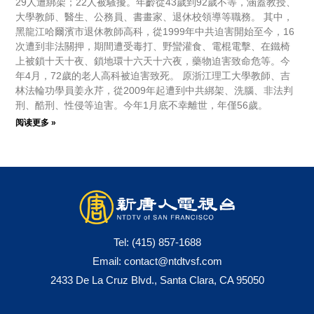
29人遭綁架；22人被騷擾。年齡從43歲到92歲不等，涵蓋教授、
大學教師、醫生、公務員、書畫家、退休校領導等職務。 其中，
黑龍江哈爾濱市退休教師高科，從1999年中共迫害開始至今，16
次遭到非法關押，期間遭受毒打、野蠻灌食、電棍電擊、在鐵椅
上被鎖十天十夜、鎖地環十六天十六夜，藥物迫害致命危等。今
年4月，72歲的老人高科被迫害致死。 原浙江理工大學教師、吉
林法輪功學員姜永芹，從2009年起遭到中共綁架、洗腦、非法判
刑、酷刑、性侵等迫害。今年1月底不幸離世，年僅56歲。
阅读更多 »
Tel:
(415) 857-1688
Email:
contact@ntdtvsf.com
2433 De La Cruz Blvd., Santa Clara, CA 95050