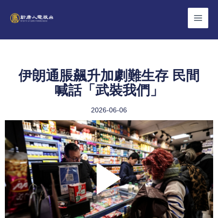
Skip
to
content
伊朗通脹飆升加劇難生存 民間
喊話「武裝我們」
2026-06-06
Play