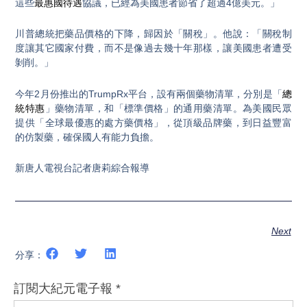
這些
最惠國待遇
協議，已經為美國患者節省了超過4億美元。」
川普總統把藥品價格的下降，歸因於「關稅」。他說：「關稅制
度讓其它國家付費，而不是像過去幾十年那樣，讓美國患者遭受
剝削。」
今年2月份推出的TrumpRx平台，設有兩個藥物清單，分別是「
總
統特惠
」藥物清單，和「標準價格」的通用藥清單。為美國民眾
提供「全球最優惠的處方藥價格」，從頂級品牌藥，到日益豐富
的仿製藥，確保國人有能力負擔。
新唐人電視台記者唐莉綜合報導
Next
分享：