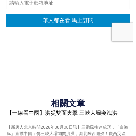
相關文章
【一線看中國】洪災雙面夾擊 三峽大壩突洩洪
【新唐人北京時間2026年08月08日訊】三颱風接連成形，「白海
豚」直撲中國；傳三峽大壩開閘洩洪，湖北陝西遭殃！廣西災區