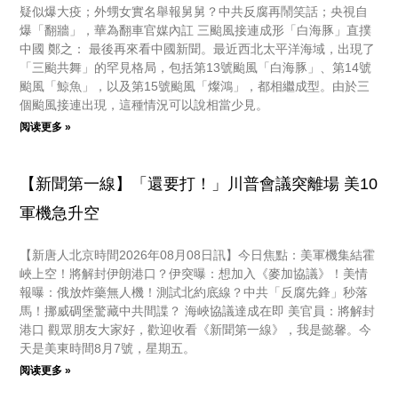
疑似爆大疫；外甥女實名舉報舅舅？中共反腐再鬧笑話；央視自
爆「翻牆」，華為翻車官媒內訌 三颱風接連成形「白海豚」直撲
中國 鄭之： 最後再來看中國新聞。最近西北太平洋海域，出現了
「三颱共舞」的罕見格局，包括第13號颱風「白海豚」、第14號
颱風「鯨魚」，以及第15號颱風「燦鴻」，都相繼成型。由於三
個颱風接連出現，這種情況可以說相當少見。
阅读更多 »
【新聞第一線】「還要打！」川普會議突離場 美10
軍機急升空
【新唐人北京時間2026年08月08日訊】今日焦點：美軍機集結霍
峽上空！將解封伊朗港口？伊突曝：想加入《麥加協議》！美情
報曝：俄放炸藥無人機！測試北約底線？中共「反腐先鋒」秒落
馬！挪威碉堡驚藏中共間諜？ 海峽協議達成在即 美官員：將解封
港口 觀眾朋友大家好，歡迎收看《新聞第一線》，我是懿馨。今
天是美東時間8月7號，星期五。
阅读更多 »