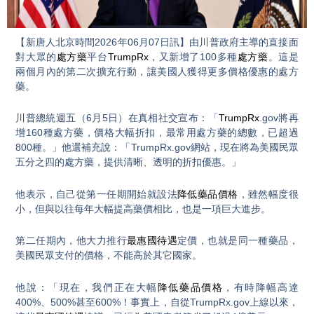
Video
【新唐人北京時間2026年06月07日訊】由川普政府主導的直接面
對大眾的
處方藥
平台
TrumpRx
，又新增了100多種
處方藥
。這是
兩個月內的第二次擴充行動，讓美國人獲得更多價格優惠的處方
藥。
川普總統週五（6月5日）在真相社交宣布：「
TrumpRx
.gov將再
增160種處方藥，價格大幅折扣，最常用處方藥的總數，已超過
800種。」他還補充說：「TrumpRx.gov網站，現在將為美國民眾
五分之四的處方藥，提供清晰、透明的折扣優惠。」
他表示，自己從第一任期開始就設法
降低藥品價格
，雖然幅度很
小，但與以往每年大幅提高藥價相比，也是一項巨大進步。
第二任期內，他大力推行
最惠國待遇
定價，也就是同一種藥品，
美國民眾支付的價格，不能高於其它國家。
他說：「現在，我們正在大幅
降低藥品價格
，有時降幅高達
400%、500%甚至600%！事實上，自從TrumpRx.gov上線以來，