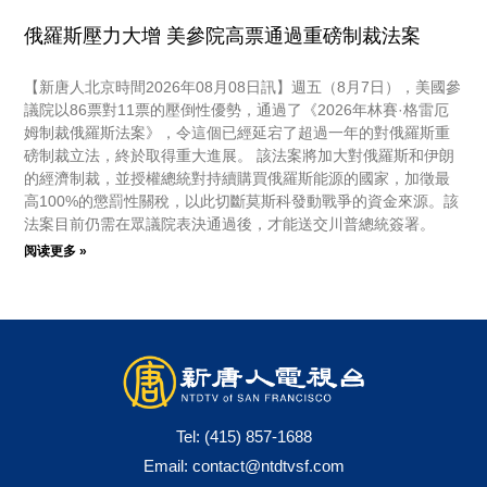
俄羅斯壓力大增 美參院高票通過重磅制裁法案
【新唐人北京時間2026年08月08日訊】週五（8月7日），美國參
議院以86票對11票的壓倒性優勢，通過了《2026年林賽·格雷厄
姆制裁俄羅斯法案》，令這個已經延宕了超過一年的對俄羅斯重
磅制裁立法，終於取得重大進展。 該法案將加大對俄羅斯和伊朗
的經濟制裁，並授權總統對持續購買俄羅斯能源的國家，加徵最
高100%的懲罰性關稅，以此切斷莫斯科發動戰爭的資金來源。該
法案目前仍需在眾議院表決通過後，才能送交川普總統簽署。
阅读更多 »
Tel:
(415) 857-1688
Email:
contact@ntdtvsf.com